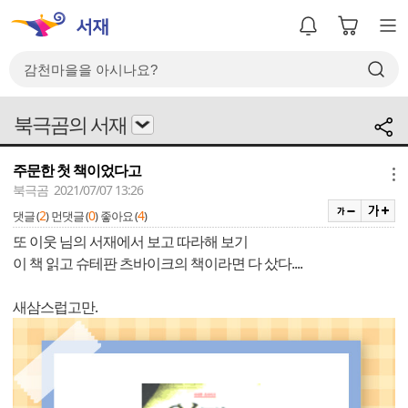
북극곰의 서재
주문한 첫 책이었다고
메뉴
북극곰 2021/07/07 13:26
2
0
4
댓글 (
)
먼댓글 (
)
좋아요 (
)
또 이웃 님의 서재에서 보고 따라해 보기
이 책 읽고 슈테판 츠바이크의 책이라면 다 샀다....
새삼스럽고만.