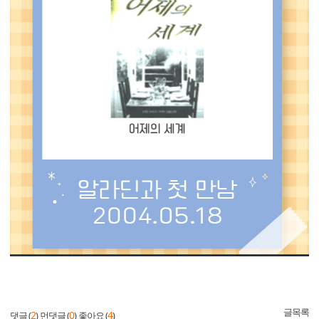
글목록
2
0
4
댓글 (
)
먼댓글 (
)
좋아요 (
)