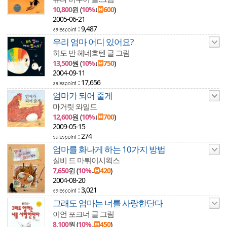
10,800
원 (
10%
↓
600
)
2005-06-21
: 9,487
우리 엄마 어디 있어요?
히도 반 헤네흐텐 글 그림
13,500
원 (
10%
↓
750
)
2004-09-11
: 17,656
엄마가 되어 줄게
마거릿 와일드
12,600
원 (
10%
↓
700
)
2009-05-15
: 274
엄마를 화나게 하는 10가지 방법
실비 드 마튀이시왹스
7,650
원 (
10%
↓
420
)
2004-08-20
: 3,021
그래도 엄마는 너를 사랑한단다
이언 포크너 글 그림
8,100
원 (
10%
↓
450
)