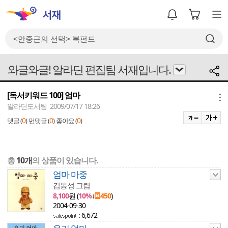
와글와글! 알라딘 편집팀 서재입니다.
[독서키워드 100] 엄마
메뉴
알라딘도서팀 2009/07/17 18:26
0
0
0
댓글 (
)
먼댓글 (
)
좋아요 (
)
총
10개
의 상품이 있습니다.
엄마 마중
김동성 그림
8,100
원 (
10%
↓
450
)
2004-09-30
: 6,672