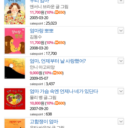
우리 엄마
앤서니 브라운 글 그림
11,700
원 (
10%
↓
650
)
2005-03-20
: 25,023
엄마랑 뽀뽀
김동수
11,700
원 (
10%
↓
650
)
2008-03-20
: 17,700
엄마, 언제부터 날 사랑했어?
안니 아고피앙
9,000
원 (
10%
↓
500
)
2009-05-07
: 3,437
엄마 가슴 속엔 언제나 네가 있단다
몰리 뱅 글.그림
10,800
원 (
10%
↓
600
)
2007-09-20
: 638
고함쟁이 엄마
유타 바우어 글.그림