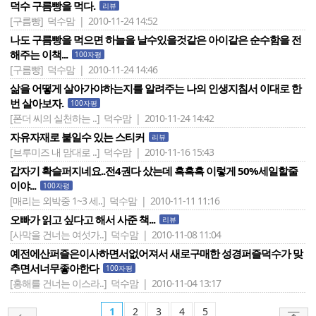
덕수 구름빵을 먹다.
리뷰
[구름빵]
덕수맘 | 2010-11-24 14:52
나도 구름빵을 먹으면 하늘을 날수있을것같은 아이같은 순수함을 전
해주는 이책...
100자평
[구름빵]
덕수맘 | 2010-11-24 14:46
삶을 어떻게 살아가야하는지를 알려주는 나의 인생지침서 이대로 한
번 살아보자.
100자평
[폰더 씨의 실천하는 ..]
덕수맘 | 2010-11-24 14:42
자유자재로 붙일수 있는 스티커
리뷰
[브루미즈 내 맘대로 ..]
덕수맘 | 2010-11-16 15:43
갑자기 확슬퍼지네요..전4권다 샀는데 흑흑흑 이렇게 50%세일할줄
이야...
100자평
[매리는 외박중 1~3 세..]
덕수맘 | 2010-11-11 11:16
오빠가 읽고 싶다고 해서 사준 책...
리뷰
[사막을 건너는 여섯가..]
덕수맘 | 2010-11-08 11:04
예전에산퍼즐은이사하면서없어져서 새로구매한 성경퍼즐덕수가 맞
추면서너무좋아한다
100자평
[홍해를 건너는 이스라..]
덕수맘 | 2010-11-04 13:17
1
2
3
4
5