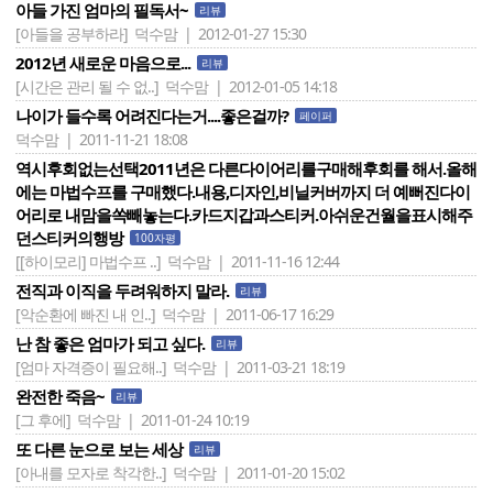
아들 가진 엄마의 필독서~
리뷰
[아들을 공부하라]
덕수맘 | 2012-01-27 15:30
2012년 새로운 마음으로...
리뷰
[시간은 관리 될 수 없..]
덕수맘 | 2012-01-05 14:18
나이가 들수록 어려진다는거....좋은걸까?
페이퍼
덕수맘 | 2011-11-21 18:08
역시후회없는선택2011년은 다른다이어리를구매해후회를 해서.올해
에는 마법수프를 구매했다.내용,디자인,비닐커버까지 더 예뻐진다이
어리로 내맘을쏙빼놓는다.카드지갑과스티커.아쉬운건월을표시해주
던스티커의행방
100자평
[[하이모리] 마법수프 ..]
덕수맘 | 2011-11-16 12:44
전직과 이직을 두려워하지 말라.
리뷰
[악순환에 빠진 내 인..]
덕수맘 | 2011-06-17 16:29
난 참 좋은 엄마가 되고 싶다.
리뷰
[엄마 자격증이 필요해..]
덕수맘 | 2011-03-21 18:19
완전한 죽음~
리뷰
[그 후에]
덕수맘 | 2011-01-24 10:19
또 다른 눈으로 보는 세상
리뷰
[아내를 모자로 착각한..]
덕수맘 | 2011-01-20 15:02