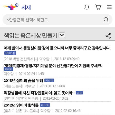
책읽는 좋은세상 만들기
어제 받아서 동영상이랑 같이 들으니까 너무 좋더라구요.강추입니다.
100자평
[2018 박쌤 전산회계 [..]
덕수맘 | 2016-12-09 09:40
[코멘트]경제/경영/자기계발 분야 신간평가단에 지원해 주세요.
페이퍼
덕수맘 | 2014-02-24 14:45
2013년 성미의 꿈을 위해
리스트
[너는 모른다]
덕수맘 | 2013-01-12 14:04
직장생활에 지친 직장인들이여..읽고 웃어라~
리뷰
[견디면 이긴다]
덕수맘 | 2012-03-20 13:02
2012년 읽어야 할책들
리스트
[훔치고 싶은 그녀들의..]
덕수맘 | 2012-02-02 16:46