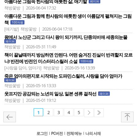
아름다운 그림속 한사람의 애틋한 삶, 애기밭
페이퍼
책방꽃방 | 2026-06-04 17:32
아름다운 그림과 함께 한사람의 애틋한 생이 아름답게 펼쳐지는 그림
책
100자평
[애기밭]
책방꽃방 | 2026-06-04 17:18
왕에서 노산군 그리고 다시 왕이 되기까지, 단종의비애 세종의눈물
페이퍼
책방꽃방 | 2026-05-31 11:49
책이 끝날때까지 방심하면 안된다. 어떤 숨겨진 진실이 반격할지 모르
니! 반전에 반전인 미스터리스릴러 소설
100자평
[사랑을 담아, 엄마가]
책방꽃방 | 2026-05-16 13:39
죽은 엄마의편지로 시작되는 도파민스릴러, 사랑을 담아 엄마가
페이퍼
책방꽃방 | 2026-05-16 13:33
웃프지만 공감되는 노년의 일상, 일본 센류 걸작선
페이퍼
책방꽃방 | 2026-05-01 19:12
1
2
3
4
5
로그인
l
PC버전
l
전체 메뉴
l
나의 서재