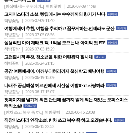
[빵집에서는 수수께끼..]
책방꽃방 | 2026-07-09 11:49
코지미스터리 소설, 빵집에서는 수수께끼의 향기가 난다
페이퍼
책방꽃방 | 2026-07-09 11:40
여행에세이 추천, 여행을 추억하고 꿈꾸게하는.언제라도 군산
페이퍼
책방꽃방 | 2026-07-05 08:56
실용적인 아이 재태크 책, 1억을 모으는 내 아이의 첫 ETF
페이퍼
책방꽃방 | 2026-07-03 15:29
고전필사책 추천, 청소년을 위한 어린왕자 필사체
페이퍼
책방꽃방 | 2026-06-24 21:15
공감 여행에세이, 어깨부터허리까지 철심박고 배낭여행
페이퍼
책방꽃방 | 2026-06-19 15:09
나태주 공감해설 헤르만헤세 시선집 이별하고 사랑하라
페이퍼
책방꽃방 | 2026-06-17 15:07
첫페이지를 넘기게 되면 단번에 끝까지 읽게 되는 재밌는 오피스미스
터리소설!
100자평
[반차 쓰고 복수 좀 하..]
책방꽃방 | 2026-06-15 23:08
직장미스터리 연작소설, 반차 쓰고 복수 좀 하고 오겠습니다.
페이퍼
책방꽃방 | 2026-06-15 22:52