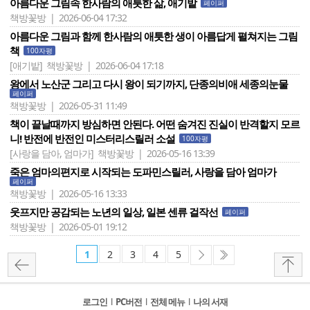
아름다운 그림속 한사람의 애틋한 삶, 애기밭
페이퍼
책방꽃방 | 2026-06-04 17:32
아름다운 그림과 함께 한사람의 애틋한 생이 아름답게 펼쳐지는 그림
책
100자평
[애기밭]
책방꽃방 | 2026-06-04 17:18
왕에서 노산군 그리고 다시 왕이 되기까지, 단종의비애 세종의눈물
페이퍼
책방꽃방 | 2026-05-31 11:49
책이 끝날때까지 방심하면 안된다. 어떤 숨겨진 진실이 반격할지 모르
니! 반전에 반전인 미스터리스릴러 소설
100자평
[사랑을 담아, 엄마가]
책방꽃방 | 2026-05-16 13:39
죽은 엄마의편지로 시작되는 도파민스릴러, 사랑을 담아 엄마가
페이퍼
책방꽃방 | 2026-05-16 13:33
웃프지만 공감되는 노년의 일상, 일본 센류 걸작선
페이퍼
책방꽃방 | 2026-05-01 19:12
1
2
3
4
5
로그인
l
PC버전
l
전체 메뉴
l
나의 서재