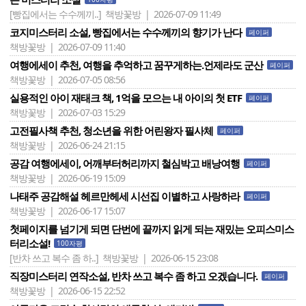
[빵집에서는 수수께끼..]
책방꽃방 | 2026-07-09 11:49
코지미스터리 소설, 빵집에서는 수수께끼의 향기가 난다
페이퍼
책방꽃방 | 2026-07-09 11:40
여행에세이 추천, 여행을 추억하고 꿈꾸게하는.언제라도 군산
페이퍼
책방꽃방 | 2026-07-05 08:56
실용적인 아이 재태크 책, 1억을 모으는 내 아이의 첫 ETF
페이퍼
책방꽃방 | 2026-07-03 15:29
고전필사책 추천, 청소년을 위한 어린왕자 필사체
페이퍼
책방꽃방 | 2026-06-24 21:15
공감 여행에세이, 어깨부터허리까지 철심박고 배낭여행
페이퍼
책방꽃방 | 2026-06-19 15:09
나태주 공감해설 헤르만헤세 시선집 이별하고 사랑하라
페이퍼
책방꽃방 | 2026-06-17 15:07
첫페이지를 넘기게 되면 단번에 끝까지 읽게 되는 재밌는 오피스미스
터리소설!
100자평
[반차 쓰고 복수 좀 하..]
책방꽃방 | 2026-06-15 23:08
직장미스터리 연작소설, 반차 쓰고 복수 좀 하고 오겠습니다.
페이퍼
책방꽃방 | 2026-06-15 22:52