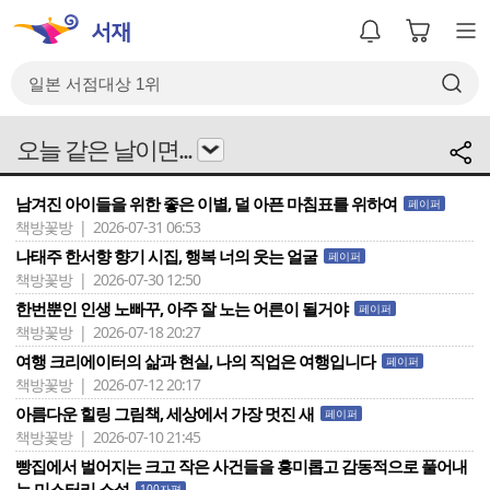
오늘 같은 날이면...
남겨진 아이들을 위한 좋은 이별, 덜 아픈 마침표를 위하여
페이퍼
책방꽃방 | 2026-07-31 06:53
나태주 한서향 향기 시집, 행복 너의 웃는 얼굴
페이퍼
책방꽃방 | 2026-07-30 12:50
한번뿐인 인생 노빠꾸, 아주 잘 노는 어른이 될거야
페이퍼
책방꽃방 | 2026-07-18 20:27
여행 크리에이터의 삶과 현실, 나의 직업은 여행입니다
페이퍼
책방꽃방 | 2026-07-12 20:17
아름다운 힐링 그림책, 세상에서 가장 멋진 새
페이퍼
책방꽃방 | 2026-07-10 21:45
빵집에서 벌어지는 크고 작은 사건들을 흥미롭고 감동적으로 풀어내
는 미스터리 소설
100자평