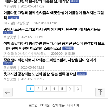
아름다운 그림속 한사람의 애틋한 삶, 애기밭
페이퍼
책방꽃방 | 2026-06-04 17:32
아름다운 그림과 함께 한사람의 애틋한 생이 아름답게 펼쳐지는 그림
책
100자평
[애기밭]
책방꽃방 | 2026-06-04 17:18
왕에서 노산군 그리고 다시 왕이 되기까지, 단종의비애 세종의눈물
페이퍼
책방꽃방 | 2026-05-31 11:49
책이 끝날때까지 방심하면 안된다. 어떤 숨겨진 진실이 반격할지 모르
니! 반전에 반전인 미스터리스릴러 소설
100자평
[사랑을 담아, 엄마가]
책방꽃방 | 2026-05-16 13:39
죽은 엄마의편지로 시작되는 도파민스릴러, 사랑을 담아 엄마가
페이퍼
책방꽃방 | 2026-05-16 13:33
웃프지만 공감되는 노년의 일상, 일본 센류 걸작선
페이퍼
책방꽃방 | 2026-05-01 19:12
1
2
3
4
5
로그인
l
PC버전
l
전체 메뉴
l
나의 서재