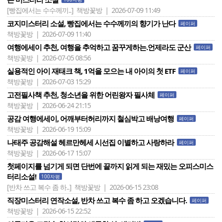
[빵집에서는 수수께끼..]
책방꽃방 | 2026-07-09 11:49
코지미스터리 소설, 빵집에서는 수수께끼의 향기가 난다
페이퍼
책방꽃방 | 2026-07-09 11:40
여행에세이 추천, 여행을 추억하고 꿈꾸게하는.언제라도 군산
페이퍼
책방꽃방 | 2026-07-05 08:56
실용적인 아이 재태크 책, 1억을 모으는 내 아이의 첫 ETF
페이퍼
책방꽃방 | 2026-07-03 15:29
고전필사책 추천, 청소년을 위한 어린왕자 필사체
페이퍼
책방꽃방 | 2026-06-24 21:15
공감 여행에세이, 어깨부터허리까지 철심박고 배낭여행
페이퍼
책방꽃방 | 2026-06-19 15:09
나태주 공감해설 헤르만헤세 시선집 이별하고 사랑하라
페이퍼
책방꽃방 | 2026-06-17 15:07
첫페이지를 넘기게 되면 단번에 끝까지 읽게 되는 재밌는 오피스미스
터리소설!
100자평
[반차 쓰고 복수 좀 하..]
책방꽃방 | 2026-06-15 23:08
직장미스터리 연작소설, 반차 쓰고 복수 좀 하고 오겠습니다.
페이퍼
책방꽃방 | 2026-06-15 22:52