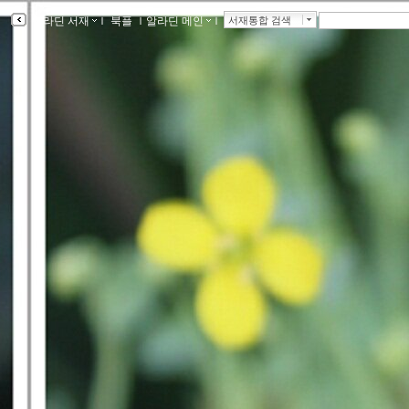
알라딘 서재
ｌ
북플
ｌ
알라딘 메인
ｌ
서재통합 검색