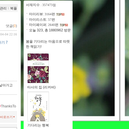
서재지수
: 357473점
관리
ｌ
북플
마이리뷰:
편
3164
마이리스트:
편
57
마이페이퍼:
편
2640
댓글(
0
)
오늘 323, 총 1880962 방문
-04-04 22:16
봄을 기다리는 마음으로 따뜻
기 7
한 책읽기!
 날아가고
타샤의 집 (리커버)
ThanksTo
바로쓰기
기다리는 행복