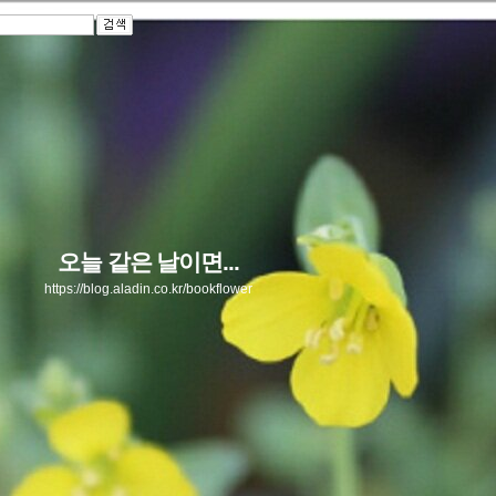
오늘 같은 날이면...
https://blog.aladin.co.kr/bookflower