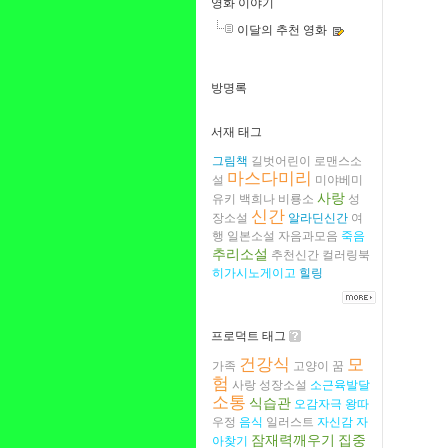
영화 이야기
이달의 추천 영화
방명록
서재 태그
그림책
길벗어린이
로맨스소
마스다미리
설
미야베미
사랑
유키
백희나
비룡소
성
신간
장소설
알라딘신간
여
행
일본소설
자음과모음
죽음
추리소설
추천신간
컬러링북
히가시노게이고
힐링
프로덕트 태그
건강식
모
가족
고양이
꿈
험
사랑
성장소설
소근육발달
소통
식습관
오감자극
왕따
우정
음식
일러스트
자신감
자
잠재력깨우기
집중
아찾기