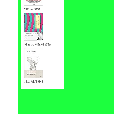
연애의 행방
저물 듯 저물지 않는
시로 납치하다