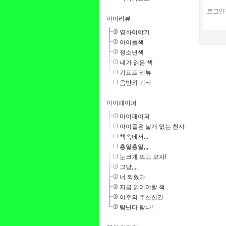
마이리뷰
영화이야기
아이들책
청소년책
내가 읽은 책
기프트 리뷰
음반외 기타
마이페이퍼
마이페이퍼
아이들은 날개 없는 천사
책속에서...
흥얼흥얼,,,
눈크게 뜨고 보자!
그냥,,,,
너 찍혔다.
지금 읽어야할 책
이주의 추천신간
탐난다 탐나!