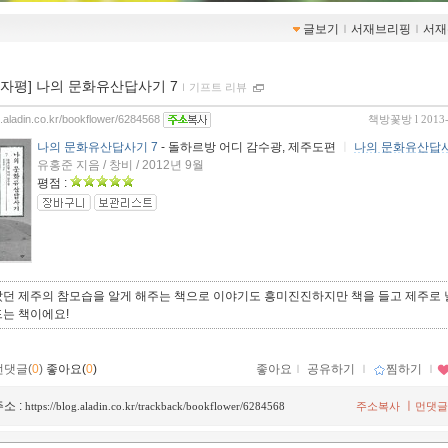
글보기
ｌ
서재브리핑
ｌ
서재
00자평] 나의 문화유산답사기 7
ｌ
기프트 리뷰
og.aladin.co.kr/bookflower/6284568
책방꽃방
l 2013
나의 문화유산답사기 7
- 돌하르방 어디 감수광, 제주도편
ㅣ
나의 문화유산답사
유홍준 지음 / 창비 / 2012년 9월
평점 :
랐던 제주의 참모습을 알게 해주는 책으로 이야기도 흥미진진하지만 책을 들고 제주로
드는 책이에요!
먼댓글(
0
)
좋아요(
0
)
좋아요
ｌ
공유하기
ｌ
찜하기
ｌ
소 :
ㅣ
https://blog.aladin.co.kr/trackback/bookflower/6284568
주소복사
먼댓글