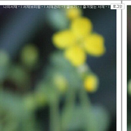
나의서재
ｌ
서재브리핑
ｌ
서재관리
ｌ
글쓰기
ｌ
즐겨찾는 서재
ｌ