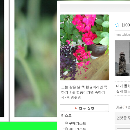
[1
https://bl
내가 몰
오늘 같은 날 책 한권이라면 족
싶게 만
하리~! 꽃 한송이라면 족하리
~! -
책방꽃방
댓글(
0
)
리스트
먼댓글 주
구매리스트
마이리스트