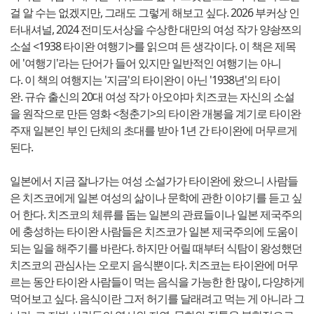
걸 알 수는 없겠지만, 그래도 그렇게 해보고 싶다. 2026 부커상 인
터내셔널, 2024 전미도서상을 수상한 대만의 여성 작가 양솽쯔의
소설 <1938 타이완 여행기>를 읽으며 든 생각이다. 이 책은 제목
에 '여행기'라는 단어가 들어 있지만 일반적인 여행기는 아니
다. 이 책의 여행지는 '지금'의 타이완이 아닌 '1938년'의 타이
완. 규슈 출신의 20대 여성 작가 아오야마 치즈코는 자신의 소설
을 원작으로 만든 영화 <청춘기>의 타이완 개봉을 계기로 타이완
주재 일본인 부인 단체의 초대를 받아 1년 간 타이완에 머무르게
된다.
일본에서 지금 잘나가는 여성 소설가가 타이완에 왔으니 사람들
은 치즈코에게 일본 여성의 삶이나 문학에 관한 이야기를 듣고 싶
어 한다. 치즈코의 체류를 돕는 일본의 관료들이나 일본 제국주의
에 충성하는 타이완 사람들은 치즈코가 일본 제국주의에 도움이
되는 일을 해주기를 바란다. 하지만 어릴 때부터 식탐이 왕성했던
치즈코의 관심사는 오로지 음식뿐이다. 치즈코는 타이완에 머무
르는 동안 타이완 사람들이 먹는 음식을 가능한 한 많이, 다양하게
먹어보고 싶다. 음식이란 그저 허기를 달래려고 먹는 게 아니라 그