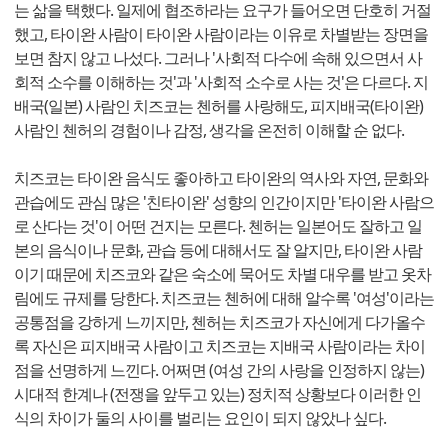
는 삶을 택했다. 일제에 협조하라는 요구가 들어오면 단호히 거절
했고, 타이완 사람이 타이완 사람이라는 이유로 차별받는 장면을
보면 참지 않고 나섰다. 그러나 '사회적 다수에 속해 있으면서 사
회적 소수를 이해하는 것'과 '사회적 소수로 사는 것'은 다르다. 지
배국(일본) 사람인 치즈코는 첸허를 사랑해도, 피지배국(타이완)
사람인 첸허의 경험이나 감정, 생각을 온전히 이해할 순 없다.
치즈코는 타이완 음식도 좋아하고 타이완의 역사와 자연, 문화와
관습에도 관심 많은 '친타이완' 성향의 인간이지만 '타이완 사람으
로 산다는 것'이 어떤 건지는 모른다. 첸허는 일본어도 잘하고 일
본의 음식이나 문화, 관습 등에 대해서도 잘 알지만, 타이완 사람
이기 때문에 치즈코와 같은 숙소에 묵어도 차별 대우를 받고 옷차
림에도 규제를 당한다. 치즈코는 첸허에 대해 알수록 '여성'이라는
공통점을 강하게 느끼지만, 첸허는 치즈코가 자신에게 다가올수
록 자신은 피지배국 사람이고 치즈코는 지배국 사람이라는 차이
점을 선명하게 느낀다. 어쩌면 (여성 간의 사랑을 인정하지 않는)
시대적 한계나 (전쟁을 앞두고 있는) 정치적 상황보다 이러한 인
식의 차이가 둘의 사이를 벌리는 요인이 되지 않았나 싶다.