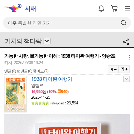
키치의 책다락
가능한 사랑, 불가능한 이해 : 1938 타이완 여행기 - 양솽쯔
메뉴
키치 2026/06/08 13:24
0
0
7
댓글 (
)
먼댓글 (
)
좋아요 (
)
1938 타이완 여행기
양솽쯔
16,920
원 (
10%
↓
940
)
2025-11-25
: 29,594