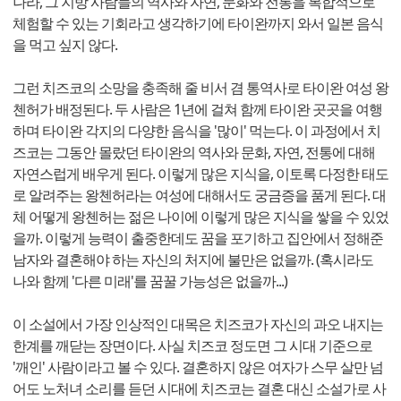
나라, 그 지방 사람들의 역사와 자연, 문화와 전통을 복합적으로
체험할 수 있는 기회라고 생각하기에 타이완까지 와서 일본 음식
을 먹고 싶지 않다.
그런 치즈코의 소망을 충족해 줄 비서 겸 통역사로 타이완 여성 왕
첸허가 배정된다. 두 사람은 1년에 걸쳐 함께 타이완 곳곳을 여행
하며 타이완 각지의 다양한 음식을 '많이' 먹는다. 이 과정에서 치
즈코는 그동안 몰랐던 타이완의 역사와 문화, 자연, 전통에 대해
자연스럽게 배우게 된다. 이렇게 많은 지식을, 이토록 다정한 태도
로 알려주는 왕첸허라는 여성에 대해서도 궁금증을 품게 된다. 대
체 어떻게 왕첸허는 젊은 나이에 이렇게 많은 지식을 쌓을 수 있었
을까. 이렇게 능력이 출중한데도 꿈을 포기하고 집안에서 정해준
남자와 결혼해야 하는 자신의 처지에 불만은 없을까. (혹시라도
나와 함께 '다른 미래'를 꿈꿀 가능성은 없을까...)
이 소설에서 가장 인상적인 대목은 치즈코가 자신의 과오 내지는
한계를 깨닫는 장면이다. 사실 치즈코 정도면 그 시대 기준으로
'깨인' 사람이라고 볼 수 있다. 결혼하지 않은 여자가 스무 살만 넘
어도 노처녀 소리를 듣던 시대에 치즈코는 결혼 대신 소설가로 사