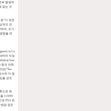
로써 발생하
 없는 것
치료
”
가 과연
상적인 건
작하여
,
조기
 생명을 연
gnosis in Ca
 대하여 자성
Medical Jour
on
등의 의학
 반성
(“Too
검사와 더 많
임을 강조
축으로 최
동을 시작하
적으로
PSA
전
유방암 검진