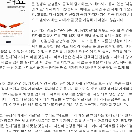
든 질병의 발생율이 급격히 증가하는
,
세계에서도 유래 없는
“
과
잉 치료
”
의 사회가 되었습니다
.
이대로 간다면 수년 내에 거의 모
암
,
고혈압
,
대사질환
,
정신질환 등의 환자가 되어 각종 검사와 치
으로 받아야 하는 시대가 될 것을 예상하기 어렵지 않습니다
.
21
세기의 의료는
“
과잉진단과 과잉치료
”
을 빼놓고 논의할 수 없
진단과 과잉치료를 고려하지 않은 질병 발생률 통계는 의미 없는
뿐이고
,
질병은 발생하는 것이 아니라 만들기 나름인 상황에서 기
체계를 고수한다면 의료 재정의 파탄은 불 보듯 명확할 뿐입니다
 끝을 알 수 없는 상상할 수 없는 의료비를 사회가 감당하여야 함은 물론
, “
환자를 위한
위한 환자
”
의 시대로 바뀔 것입니다
.
의료기관은 환자의 전체적인 건강을 고려하지 않
 더 많은 검사를 실시하고
,
더 많은 약을 처방하고
,
더 많은 수술을 하게 될 것입니다
.
환
관계는 냉장고나 티브이를 파는 판매원과 소비자의 관계와 완전히 구분할 수 없게 됩
인의 희망과 감정
,
가치관
,
인간 생명의 유한성
,
환자를 인격체로 보는 인간 존중은 철
 검사 소견과 증상에 따라서
,
검사와 치료를 기계적으로 할 뿐 인 대량 생산의 기계적 
.
의료기관은 이제 병을 검사하고 치료하여 수익을 창출하는
“
대량 의료 생산 공장
”
으로
입니다
.
이러한 대량 생산의 기계적 의료를 거부하는 의료기관이나 의사는 급속히 도태
입니다
.
이것은 상상하기도 싫지만 또 다른 의미의
“
의료 천국
”
의 시대가 될 것입니다
.
러한
“
공장식 기계적 의료
”
로 이루어진
“
의료천국
”
의 가장 큰 희생자는 환자입니다
.
환자
한 의료기관에서 최첨단 치료기계로 전문가의 치료를 받는다는 안도감을 갖게 되겠지
위한 환자
”
임을 알지 못할 것입니다
.
자신의 건강을 위해서가 아니라
“
의료를 위하여
”
고
,
그로 인한 부작용으로 또 다른 검사를 받고 약과 수술을 받아야 하는
“
의료 컨베이