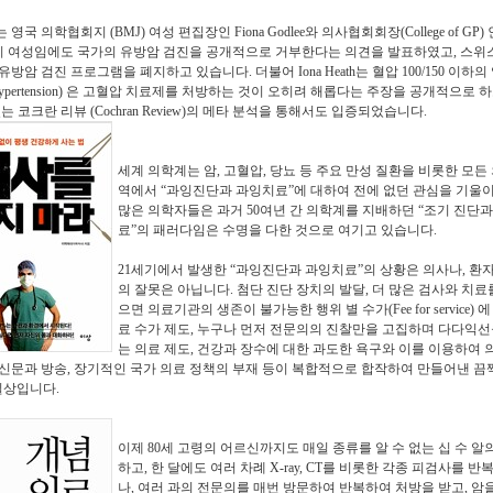
는 영국 의학협회지
(BMJ)
여성 편집장인
Fiona Godlee
와 의사협회회장
(College of GP)
이 여성임에도 국가의 유방암 검진을 공개적으로 거부한다는 의견을 발표하였고
,
스위
유방암 검진 프로그램을 폐지하고 있습니다
.
더불어
Iona Heath
는 혈압
100/150
이하의 
ypertension)
은 고혈압 치료제를 처방하는 것이 오히려 해롭다는 주장을 공개적으로 하
있는 코크란 리뷰
(Cochran Review)
의 메타 분석을 통해서도 입증되었습니다
.
세계 의학계는 암
,
고혈압
,
당뇨 등 주요 만성 질환을 비롯한 모든
역에서
“
과잉진단과 과잉치료
”
에 대하여 전에 없던 관심을 기울
많은 의학자들은 과거
50
여년 간 의학계를 지배하던
“
조기 진단과
료
”
의 패러다임은 수명을 다한 것으로 여기고 있습니다
.
21
세기에서 발생한
“
과잉진단과 과잉치료
”
의 상황은 의사나
,
환
의 잘못은 아닙니다
.
첨단 진단 장치의 발달
,
더 많은 검사와 치료
으면 의료기관의 생존이 불가능한 행위 별 수가
(Fee for service)
에
료 수가 제도
,
누구나 먼저 전문의의 진찰만을 고집하며 다다익선
는 의료 제도
,
건강과 장수에 대한 과도한 욕구와 이를 이용하여 
신문과 방송
,
장기적인 국가 의료 정책의 부재 등이 복합적으로 합작하여 만들어낸 
실상입니다
.
이제
80
세 고령의 어르신까지도 매일 종류를 알 수 없는 십 수 알
하고
,
한 달에도 여러 차례
X-ray, CT
를 비롯한 각종 피검사를 반
나
,
여러 과의 전문의를 매번 방문하여 반복하여 처방을 받고
,
암을