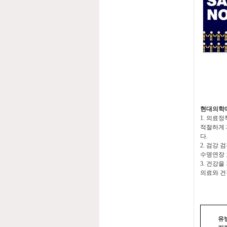
현대의학
1.
의료정
적절하게 
다
.
2.
검강 검
수명연장 
3.
건강을 
의료와 건
유