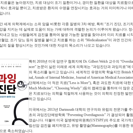
 치료율은 높아졌지만
,
치료 대상이 조기 질환이거나
,
경미한 질환을 대상을 치료함으
 착시 효과일 뿐이고
,
치료받은 환자의 수명을 연장시키는 효과는 거의 미미하거나 아예
분입니다
.
간 세계 의학계에서는 소위 암을 비롯한 각종 질병의
3
차 예방
,
특히
“
조기 진단
,
조기
강을 지키는 데 실제로 도움이 되는 가에 대하여 격렬한 논의가 이루어져 왔습니다
.
정
지내고 있는 사람들에게 검진을 통하여 발생 가능한 질병을 찾아내어 미리 치료를 시
고혈압
,
조기 당뇨 등의 질병을 붙이고 치료를 하는 소위
“Medicalization”
이 과연 인간의
삶의 질을 향상시키는 것인가에 대한 자성의 목소리가 나오고 있습니다
.
특히
2010
년 미국
암연구 협회지에
Dr. Gilbert Welch
교수의
“Overdia
ncer”
논문이 실린 이래로 세계 의학계는
“
과잉진단과 과잉치료
”
에
의 목소리를 높이고 있습니다
.
세계적인 유명의학 학술지인
British 
nal, Annals of Internal Medicine, Journal of American Medical Associati
단체에서는 더 적은 치료
(”Less is More“),
혹은 과도한 치료에 대한
Much Medicine”, “Choosing Wisely” )
등의 캠페인을 통하여 더 많은 
은 치료보다는 의학을 적절하게 사용하는 것이 의학의 진정한 발전
하고 있습니다
.
미국에서는
2013
년
Dartmouth
대학의 연구자와 유럽의 전문가를 주
초의 과잉진단예방학회
“Preventing Overdiagnosis”
가 결성되어 활
였습니다
.
더불어 미국 질병예방위원회
(USTSPF)
의 주도로 국가
립선암 검진을 폐지하였고
,
유방 촬영술
(Mammography)
를 이용한 
적으로 축소하였습니다
.