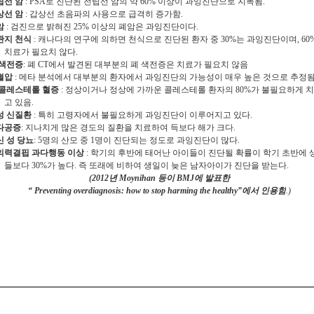
립선 암
: PSA
로 진단된 전립선 암의 약
60%
이상이 과잉진단으로 지목됨
.
상선 암
:
갑상선 초음파의 사용으로 급격히 증가함
.
암
:
검진으로 밝혀진
25%
이상의 폐암은 과잉진단이다
.
관지 천식
:
캐나다의 연구에 의하면 천식으로 진단된 환자 중
30%
는 과잉진단이며
, 60
치료가 필요치 않다
.
 색전증
:
폐
CT
에서 발견된 대부분의 폐 색전증은 치료가 필요치 않음
혈압
:
메타 분석에서 대부분의 환자에서 과잉진단의 가능성이 매우 높은 것으로 추정
 콜레스테롤 혈증
:
정상이거나 정상에 가까운 콜레스테롤 환자의
80%
가 불필요하게 치
고 있음
.
성 신질환
:
특히 고령자에서 불필요하게 과잉진단이 이루어지고 있다
.
다공증
:
지나치게 많은 경도의 질환을 치료하여 득보다 해가 크다
.
신 성 당뇨
: 5
명의 산모 중
1
명이 진단되는 정도로 과잉진단이 많다
.
의력결핍 과다행동 이상
:
학기의 후반에 태어난 아이들이 진단될 확률이 학기 초반에 
들보다
30%
가 높다
.
즉 또래에 비하여 생일이 늦은 남자아이가 진단을 받는다
.
(2012
년
Moynihan
등이
BMJ
에 발표한
“ Preventing overdiagnosis: how to stop harming the healthy”
에서 인용함
.)