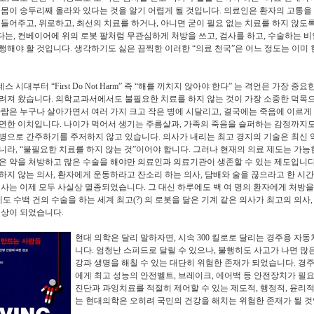
 몸이 송두리째 올라와 있다는 것을 알기 어렵게 될 것입니다
.
의료인은 환자의 고통을
 들어주고
,
위로하고
,
최선의 치료를 하거나
,
아니면 굳이 필요 없는 치료를 하지 않도록
다는
,
컨베이어에 위의 로봇 팔처럼 무관심하게 처방을 쓰고
,
검사를 하고
,
수술하는 
행해야 할 것입니다
.
생각하기도 싫은 끔찍한 이러한
“
의료 천국
”
은 어느 정도는 이미
테스 시대부터
“First Do Not Harm”
즉
“
해를 끼치지 않아야 한다
”
는 격언은 가장 중요한
려져 왔습니다
.
의학교과서에서도 불필요한 치료를 하지 않는 것이 가장 소중한 덕목으
람은 누구나 살아가면서 여러 가지 크고 작은 병에 시달리고
,
결국에는 죽음에 이르게
당연한 이치입니다
.
나이가 먹어서 생기는 주름살과
,
가족의 죽음을 슬퍼하는 감정까지
병으로 간주하기를 주저하지 않고 있습니다
.
의사가 내리는 최고 경지의 기술은 최신 
아니라
, “
불필요한 치료를 하지 않는 것
”
이어야 합니다
.
그러나 현재의 의료 제도는 가능
은 약을 처방하고 많은 수술을 해야만 의료인과 의료기관이 생존할 수 있는 제도입니
하지 않는 의사
,
환자에게 운동하라고 잔소리 하는 의사
,
담배와 술을 끊으라고 한 시간
의사는 이제 모두 사실상 멸종되었습니다
.
그 대신 하루에도 백 여 명의 환자에게 처방을
에도 수백 건의 수술을 하는 세계 최고
(?)
의 로봇을 닮은 기계 같은 의사가 최고의 의사
세상이 되었습니다
.
현대 의학은 달
리 말하자면
,
시속
300
킬로로 달리는 경주용 자동
니다
.
엄청난 스피드로 달릴 수 있으나
,
불행히도 사고가 나면 많은
강과 생명을 해칠 수 있는 대단히 위험한 존재가 되었습니다
.
경주
에게 최고 성능의 안전벨트
,
브레이크
,
에어백 등 안전장치가 필
진단과 과잉치료를 적절히 제어할 수 있는 제도적
,
행정적
,
윤리적
는 현대의학은 오히려 국민의 건강을 해치는 위험한 존재가 될 