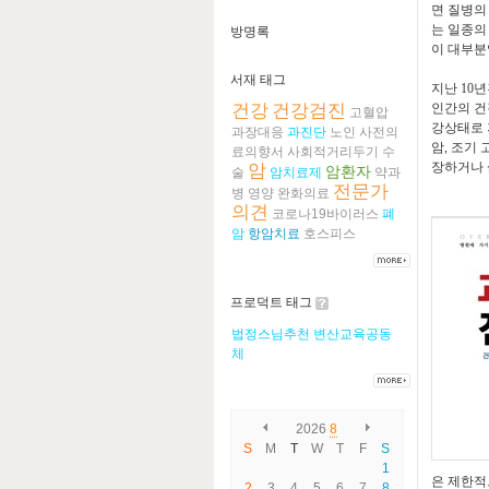
면 질병의
는 일종의
방명록
이 대부
서재 태그
지난
10
년
건강
건강검진
인간의 건
고혈압
강상태로 
과장대응
과진단
노인
사전의
암
,
조기 
료의향서
사회적거리두기
수
장하거나 
암
암환자
술
암치료제
약과
전문가
병
영양
완화의료
의견
코로나19바이러스
폐
암
항암치료
호스피스
프로덕트 태그
법정스님추천
변산교육공동
체
2026
8
S
M
T
W
T
F
S
1
은 제한
2
3
4
5
6
7
8