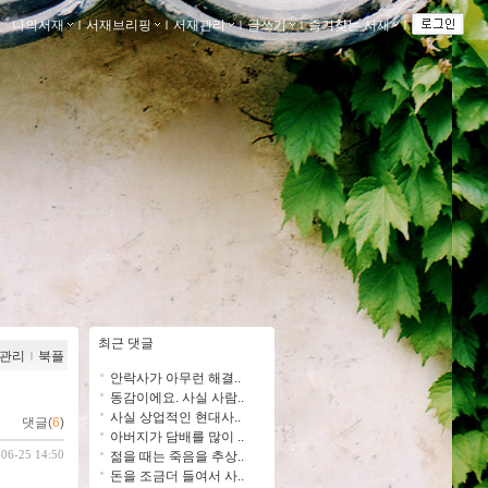
나의서재
ｌ
서재브리핑
ｌ
서재관리
ｌ
글쓰기
ｌ
즐겨찾는 서재
ｌ
최근 댓글
관리
ｌ
북플
안락사가 아무런 해결..
동감이에요. 사실 사람..
사실 상업적인 현대사..
댓글(
6
)
아버지가 담배를 많이 ..
-06-25 14:50
젊을 때는 죽음을 추상..
돈을 조금더 들여서 사..