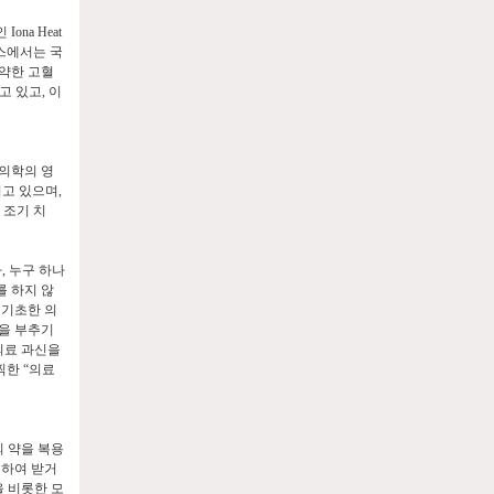
인
Iona Heat
스에서는 국
약한 고혈
고 있고
,
이
 의학의 영
이고 있으며
,
 조기 치
자
,
누구 하나
를 하지 않
 기초한 의
을 부추기
의료 과신을
끔찍한
“
의료
의 약을 복용
복하여 받거
 비롯한 모