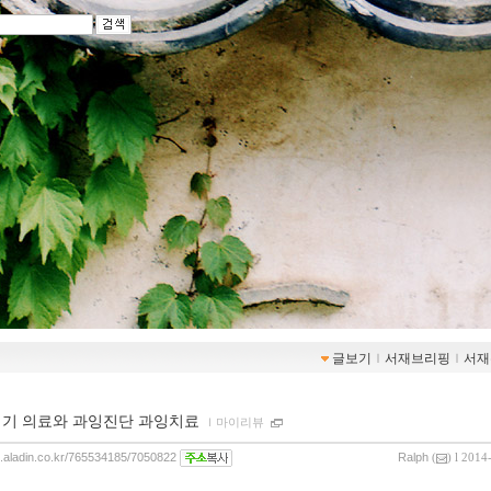
글보기
ｌ
서재브리핑
ｌ
서재
세기 의료와 과잉진단 과잉치료
ｌ
마이리뷰
og.aladin.co.kr/765534185/7050822
Ralph
(
) l 2014