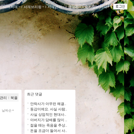
나의서재
ｌ
서재브리핑
ｌ
서재관리
ｌ
글쓰기
ｌ
즐겨찾는 서재
ｌ
최근 댓글
관리
ｌ
북플
안락사가 아무런 해결..
동감이에요. 사실 사람..
날짜순
사실 상업적인 현대사..
아버지가 담배를 많이 ..
젊을 때는 죽음을 추상..
돈을 조금더 들여서 사..