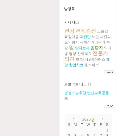
방명록
서재 태그
건강
건강검진
고혈압
과장대응
과진단
노인
사전의
료의향서
사회적거리두기
수
암
암환자
술
암치료제
약과
전문가
병
영양
완화의료
의견
코로나19바이러스
폐
암
항암치료
호스피스
프로덕트 태그
법정스님추천
변산교육공동
체
2026
8
S
M
T
W
T
F
S
1
2
3
4
5
6
7
8