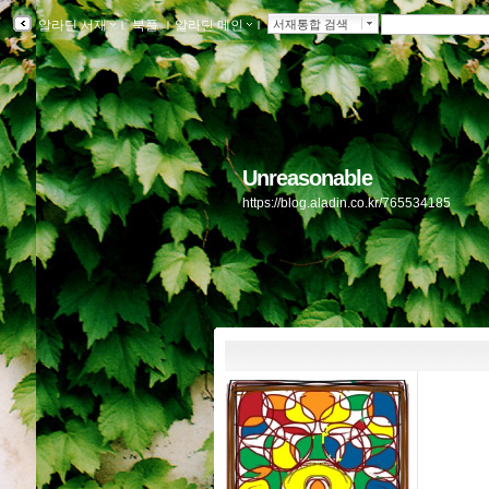
알라딘 서재
ｌ
북플
ｌ
알라딘 메인
ｌ
서재통합 검색
Unreasonable
https://blog.aladin.co.kr/765534185