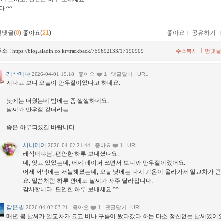
.^^
먼댓글(
0
)
좋아요(
21
)
좋아요
ｌ
공유하기
소 :
ㅣ
https://blog.aladin.co.kr/trackback/759692133/17190909
주소복사
먼댓글
레삭매냐
|
|
2026-04-01 19:18
좋아요
1
댓글달기
URL
지나고 보니 오늘이 만우절이었다고 하네요.
낮에는 더웠는데 밤에는 좀 쌀쌀하네요.
날씨가 만우절 같더라는.
좋은 하루되셨길 바랍니다.
서니데이
|
2026-04-02 21:44
좋아요
1
URL
레삭매냐님, 편안한 하루 보내셨나요.
네, 잊고 있었는데, 어제 페이퍼 쓰면서 보니까 만우절이었어요.
어제 저녁에는 서늘해졌는데, 오늘 낮에는 다시 기온이 올라가서 일교차가 큰
요. 말씀처럼 하루 안에도 날씨가 자주 달라집니다.
감사합니다. 편안한 하루 보내세요.^^
감은빛
|
|
2026-04-02 03:21
좋아요
1
댓글달기
URL
매년 봄 날씨가 일교차가 크고 비나 구름이 왔다갔다 하는 다소 정신없는 날씨였어요