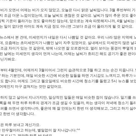
비가 오면서 어제는 비가 오지 않았고, 오늘은 다시 맑은 날씨입니다. 3월 후반부터 
지 조금 더운 느낌이었는데, 오늘 날씨도 괜찮은 것 같아요. 날씨가 많이 추운 것도 좋
 일찍 기온이 올라가는 것도 좋아하진 않는데, 앞으로는 계속 따뜻해지니까, 4
월 날씨는
는 일이 없다면 아마도 계속 지금 정도 아니면 그보다 조금 더 올라가게 될 것 같아요.
 뉴스에서 본 건데, 미세먼지가 내일은 다시 나쁨일 것 같아요. 우리 나라 많은 지역에 
데, 요즘에는 초미세먼지가 나쁨인 날이 자주 있었어요. 실내에서도 미세먼지 많은 날
 조금 차이가 있는 것 같은데, 밖에 나오면 잘 모르겠어요. 멀리 보이는 풍경이 뿌옇게 
린 날에는 미세먼지 생각이 먼저 나는데, 어제는 날씨가 흐리긴 해도 공기가 좋은 편이라
아닌가봐요.
부터 4월인데, 어제까지 3월이어서 그런지 습관적으로 3월 하고 쓰는 순간 지웁니다. 
 하는 기분인데, 매일 비슷한 시간에 비슷한 일들을 하면 기시감도 느껴지고, 하루가 
기도 합니다. 어제도 그리고 월요일에도 비슷한 시간에 청소기를 돌렸고 5시 뉴스를 보
어제인지 마구 겹쳐지는 것만 같았어요.
하지 않고 살아서 지나가지만, 일상적인 일들은 매일 비슷한 점이 많습니다. 일기를 쓰
록을 해 두면 하루 하루의 경계가 조금 생길 수 있을까, 하는 생각이 저녁에 청소기 돌
이퍼를 쓰면서 생각하니까, 좋은데 왜 잘 안되는지 한번 더 생각해보고, 그리고 하기 싫
 한번 더 생각합니다.
은 하루 보내고 계신가요.
은 만우절이라고 하는데, 별일없이 잘 지나갑니다.^^
게 드시고, 편안한 하루 보내세요.