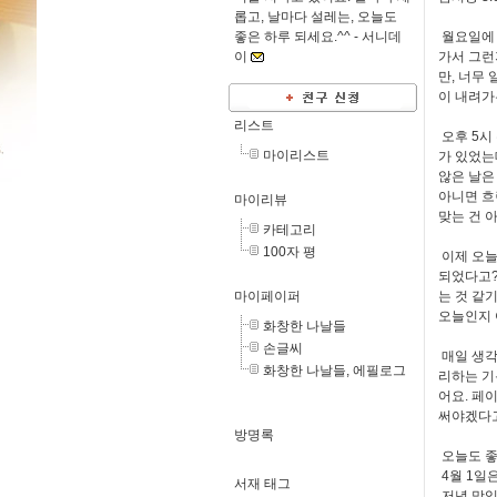
롭고, 날마다 설레는, 오늘도
좋은 하루 되세요.^^ -
서니데
월요일에 
이
가서 그런
만, 너무
이 내려가
리스트
오후 5시
마이리스트
가 있었는
않은 날은
아니면 흐
마이리뷰
맞는 건 
카테고리
100자 평
이제 오늘
되었다고?
마이페이퍼
는 것 같
오늘인지 
화창한 나날들
손글씨
매일 생각
화창한 나날들, 에필로그
리하는 기
어요. 페
써야겠다고
방명록
오늘도 좋
4월 1일
서재 태그
저녁 맛있