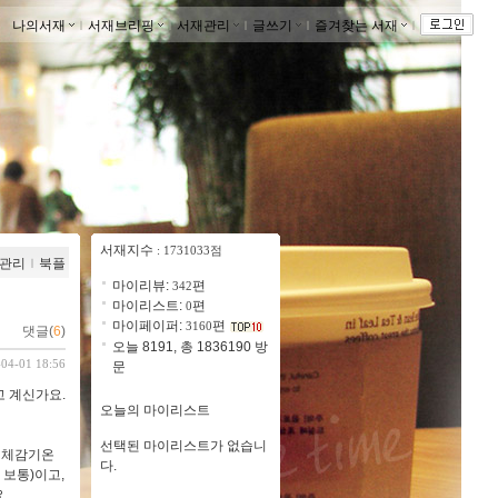
나의서재
ｌ
서재브리핑
ｌ
서재관리
ｌ
글쓰기
ｌ
즐겨찾는 서재
ｌ
서재지수
: 1731033점
관리
ｌ
북플
마이리뷰:
편
342
마이리스트:
편
0
마이페이퍼:
편
3160
댓글(
6
)
오늘 8191, 총 1836190 방
-04-01 18:56
문
고 계신가요.
오늘의 마이리스트
선택된 마이리스트가 없습니
, 체감기온
다.
 보통)이고,
.