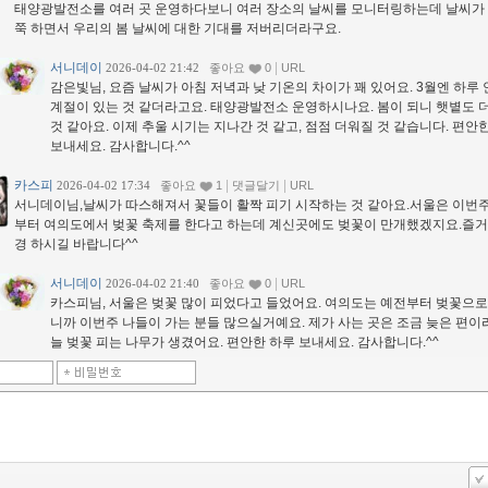
태양광발전소를 여러 곳 운영하다보니 여러 장소의 날씨를 모니터링하는데 날씨가
쭉 하면서 우리의 봄 날씨에 대한 기대를 저버리더라구요.
서니데이
|
2026-04-02 21:42
좋아요
0
URL
감은빛님, 요즘 날씨가 아침 저녁과 낮 기온의 차이가 꽤 있어요. 3월엔 하루 
계절이 있는 것 같더라고요. 태양광발전소 운영하시나요. 봄이 되니 햇볕도 
것 같아요. 이제 추울 시기는 지나간 것 같고, 점점 더워질 것 같습니다. 편안
보내세요. 감사합니다.^^
카스피
|
|
2026-04-02 17:34
좋아요
1
댓글달기
URL
서니데이님,날씨가 따스해져서 꽃들이 활짝 피기 시작하는 것 같아요.서울은 이번
부터 여의도에서 벚꽃 축제를 한다고 하는데 계신곳에도 벚꽃이 만개했겠지요.즐거
경 하시길 바랍니다^^
서니데이
|
2026-04-02 21:40
좋아요
0
URL
카스피님, 서울은 벚꽃 많이 피었다고 들었어요. 여의도는 예전부터 벚꽃으로
니까 이번주 나들이 가는 분들 많으실거예요. 제가 사는 곳은 조금 늦은 편이
늘 벚꽃 피는 나무가 생겼어요. 편안한 하루 보내세요. 감사합니다.^^