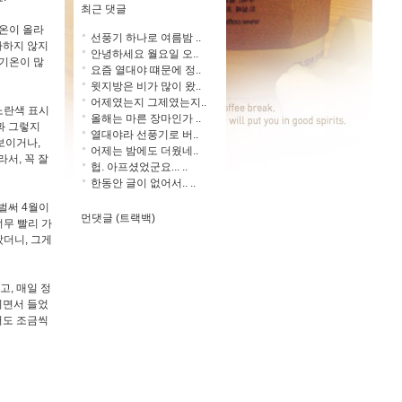
최근 댓글
기온이 올라
선풍기 하나로 여름밤 ..
아하지 않지
안녕하세요 월요일 오..
 기온이 많
요즘 열대야 떄문에 정..
윗지방은 비가 많이 왔..
어제였는지 그제였는지..
노란색 표시
올해는 마른 장마인가 ..
과 그렇지
열대야라 선풍기로 버..
보이거나,
어제는 밤에도 더웠네..
서, 꼭 잘
헙. 아프셨었군요... ..
한동안 글이 없어서.. ..
벌써 4월이
먼댓글 (트랙백)
너무 빨리 가
았더니, 그게
고, 매일 정
리면서 들었
어도 조금씩