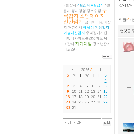
2월잡지
3월잡지
4월잡지
5월
감사합니다
부
잡지
경제경영
링크수정
록잡지
소잉데이지
댓글(
6
)
신간읽기
심리학
어린이잡
지
어린이책
에세이
여성잡지
먼댓글 주
여성패션잡지
우리집에서인
터넷에사이트를열었어요
육
자기계발
아잡지
청소년잡지
티코스터
2026
8
S
M
T
W
T
F
S
1
2
3
4
5
6
7
8
9
10
11
12
13
14
15
16
17
18
19
20
21
22
23
24
25
26
27
28
29
30
31