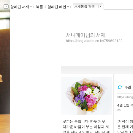
알라딘 서재
ｌ
북플
ｌ
알라딘 메인
ｌ
서재통합 검색
서니데이님의 서재
https://blog.aladin.co.kr/759692133
4월
https://bl
4월 1일 
^^
꽃피는 봄입니다. 따뜻한 낮,
저녁이 되
차가운 바람이 부는 아침과 저
은 현재 기
녁을 지나고 있어요. 날마다 새
남서풍 3.