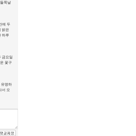
 들쭉날
안에 두
더 밝은
한 하루
주 금요일
운 꽃구
 유명하
라서 오