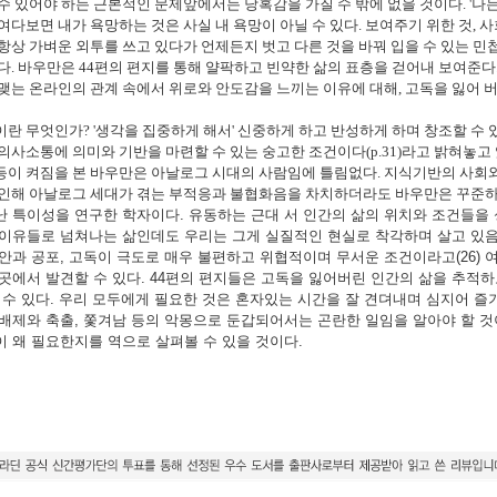
수 있어야 하는 근본적인 문제앞에서는 당혹감을 가질 수 밖에 없을 것이다. '나
여다보면 내가 욕망하는 것은 사실 내 욕망이 아닐 수 있다. 보여주기 위한 것, 
항상 가벼운 외투를 쓰고 있다가 언제든지 벗고 다른 것을 바꿔 입을 수 있는 
다. 바우만은 44편의 편지를 통해 얄팍하고 빈약한 삶의 표층을 걷어내 보여준다
맺는 온라인의 관계 속에서 위로와 안도감을 느끼는 이유에 대해, 고독을 잃어 
란 무엇인가? '생각을 집중하게 해서' 신중하게 하고 반성하게 하며 창조할 수
의사소통에 의미와 기반을 마련할 수 있는 숭고한 조건이다(p.31)라고 밝혀놓고
등이 켜짐을 본 바우만은 아날로그 시대의 사람임에 틀림없다. 지식기반의 사회
 인해 아날로그 세대가 겪는 부적응과 불협화음을 차치하더라도 바우만은 꾸준
난 특이성을 연구한 학자이다. 유동하는 근대 서 인간의 삶의 위치와 조건들을 
 이유들로 넘쳐나는 삶인데도 우리는 그게 실질적인 현실로 착각하며 살고 있
안과 공포, 고독이 극도로 매우 불편하고 위협적이며 무서운 조건이라고(26)
곳에서 발견할 수 있다. 44편의 편지들은 고독을 잃어버린 인간의 삶을 추적
 수 있다. 우리 모두에게 필요한 것은 혼자있는 시간을 잘 견뎌내며 심지어 즐
배제와 축출, 쫓겨남 등의 악몽으로 둔갑되어서는 곤란한 일임을 알아야 할 것
 왜 필요한지를 역으로 살펴볼 수 있을 것이다.