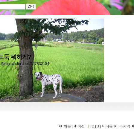
도둑 뭐하게?
s://blog.aladin.co.kr/757832154
처음 |
이전 |
1
|
2
|
3
|
4
|
다음
|
마지막