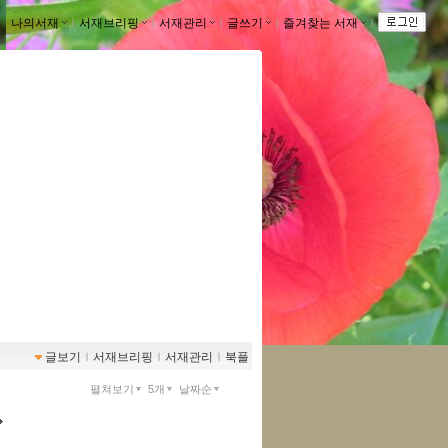
나의서재
ｌ
서재브리핑
ｌ
서재관리
ｌ
글쓰기
ｌ
즐겨찾는 서재
ｌ
글보기
ｌ
서재브리핑
ｌ
서재관리
ｌ
북플
펼쳐보기
5개
날짜순