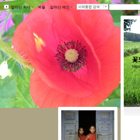
알라딘 서재
ｌ
북플
ｌ
알라딘 메인
ｌ
서재통합 검색
꽃
http