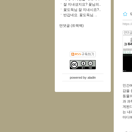
잘 지내셨지요? 꽃님의..
꽃도둑님 잘 지내시죠?..
반갑네요. 꽃도둑님. ..
https:
먼댓글 (트랙백)
powered by
aladin
인간에
감을 
동물의
과 과
게된다
는 내
마디에