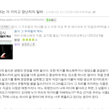
먹는 거 가지고 장난치지 말라
ｌ
신간평가단 11기 [인문/사회/과학/예술]
//blog.aladin.co.kr/757832154/5931841
[음식 그 두려움의 역사]를 읽고 리뷰 작성 후 본 페이퍼에 먼 댓글(트랙백)을
음식 그 두려움의 역사
하비 리벤스테인 지음, 김지향 옮김 / 지식트리(조선북스) / 2012년 8월
평점 :
절판
게 음식은 생명의 연장을 위한 필수다. 또한 허기를 해소해주거나 영양소를 공급받기 
충족시키며 삶의 질감을 더욱 섬세하고 풍성하게 하는 요소중 하나인 셈이다. 처음 인류
 살코기를 통해 영양분을 섭취했고 점차 저장기술과 더불어 대량 생산과 먼거리로의 
학을 만나면서 유행처럼 붐을 일으키다가 사그라들고 다시 그 자리를 차지하는 식품은 
. 지금도 사정은 매한가지다. 어느 유명인사가 나와 어디에 좋다라고 하면 그 상품의
려오기 마련이다. 도대체 누가 우리의 먹거리를 지배하는가? 무슨 근거로 우리는 식품
, TV에 나오는 의사의 말 한마디에 우리는 너무 휘둘리고 있다는 생각이 든다.