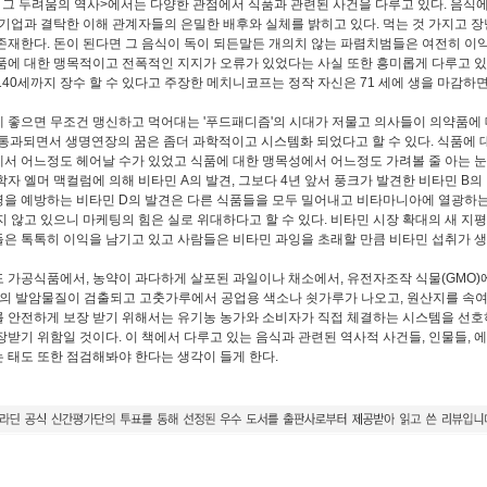
 그 두려움의 역사>에서는 다양한 관점에서 식품과 관련된 사건을 다루고 있다. 음식
 기업과 결탁한 이해 관계자들의 은밀한 배후와 실체를 밝히고 있다. 먹는 것 가지고 
존재한다. 돈이 된다면 그 음식이 독이 되든말든 개의치 않는 파렴치범들은 여전히 이익
품에 대한 맹목적이고 전폭적인 지지가 오류가 있었다는 사실 또한 흥미롭게 다루고 
140세까지 장수 할 수 있다고 주장한 메치니코프는 정작 자신은 71 세에 생을 마감하
 좋으면 무조건 맹신하고 먹어대는 '푸드패디즘'의 시대가 저물고 의사들이 의약품에 
 통과되면서 생명연장의 꿈은 좀더 과학적이고 시스템화 되었다고 할 수 있다. 식품에
서 어느정도 헤어날 수가 있었고 식품에 대한 맹목성에서 어느정도 가려볼 줄 아는 눈을 
학자 엘머 맥컬럼에 의해 비타민 A의 발견, 그보다 4년 앞서 풍크가 발견한 비타민 B의
을 예방하는 비타민 D의 발견은 다른 식품들을 모두 밀어내고 비타마니아에 열광하는
지 않고 있으니 마케팅의 힘은 실로 위대하다고 할 수 있다. 비타민 시장 확대의 새 
은 톡톡히 이익을 남기고 있고 사람들은 비타민 과잉을 초래할 만큼 비타민 섭취가 생
 가공식품에서, 농약이 과다하게 살포된 과일이나 채소에서, 유전자조작 식물(GMO)
의 발암물질이 검출되고 고춧가루에서 공업용 색소나 쇳가루가 나오고, 원산지를 속여 
 안전하게 보장 받기 위해서는 유기농 농가와 소비자가 직접 체결하는 시스템을 선호
장받기 위함일 것이다. 이 책에서 다루고 있는 음식과 관련된 역사적 사건들, 인물들,
 태도 또한 점검해봐야 한다는 생각이 들게 한다.