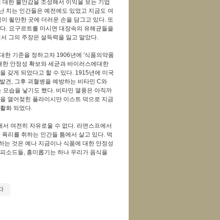
에 대한 불안감을 조성해서 이익을 보는 기업
장난 치는 인간들은 예전에도 있었고 지금도 여
이 될만한 곳에 더러운 손을 담그고 있다. 또
있다. 요구르트를 마시면 대장속의 유해균들을
면서 그의 주장은 설득력을 잃고 말았다.
대한 기준을 정하고자 1906년에 '식품의약품
 대한 안정성 확보와 세균과 바이러스에대한
갖게 되었다고 할 수 있다. 1915년에 미국
 발견, 그후 괴혈병을 예방하는 비타민 C와
 모습을 낳기도 했다. 비타민 열풍은 아직까
지평을 열어젖힌 플라이시만 이스트 덕으로 지금
활화 되었다.
에서 여전히 자유로울 수 없다. 라면스프에서
폭리를 취하는 인간들 틈에서 살고 있다. 먹
하는 것은 예나 지금이나 식품에 대한 안정성
 에피소드들, 흥미롭기는 하나 우리가 음식을