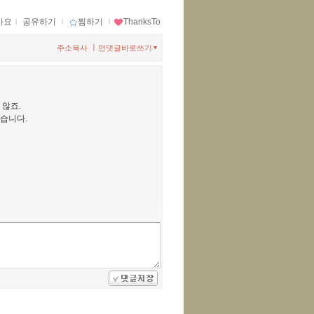
아요
ｌ
공유하기
ｌ
찜하기
ｌ
ThanksTo
ㅣ
주소복사
먼댓글바로쓰기
 않죠.
습니다.