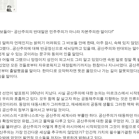
바보들아~ 공산주의의 반대말은 민주주의가 아니라 자본주의란 말이다!"
 말하자 언제인지는 밝히기 어려워도 그 바보들 안에 한때, 아주 잠시, 속해 있지 않았는지
그랬다...공산주의에 대해 반공정신으로 세뇌당하고 있을 때, 공산주의와 반대되는 말이
게 살 수 있는 곳이라는 문구와 동의어 인줄 알았다.
 어릴 때 그랬으니 망정이지 성인이 되고서도 그리 알고 있었다면 속된 말로 정말 쪽 
있었던 모든 것들로부터 자유로워지고 재정립하기까지는 한참이나 지나서였다. 공산주
부터 출발했음을 말이다. 한마디로 요약하자면 뜻은 옳았으나 가는 길이 잘못되었다는
을 말이다.
 선언이 발표된지 160년이 지났다. 사실 공산주의에 대한 논의는 마르크스에서 시작된
 우리와 호흡하고 있다. 모두 함께 잘 살고자 하는 공동체주의를 지향하는 것은 인류
된것이리라. 동양의 대동사회가 그러하였고, 재세례파의 공동체 생활도 그러한 맥락 위
 공산주의 정부가 들어서고 부터일 것이다,
 서비스의 <코뮤니스트>는 공산주의 세계사라 부를만 하다. 공산주의가 태동하던 마
 확장되었던 유럽,,그리고 몰락을 다루고 있다. 공산주의에 대한 꿈을 꾸었던 자, 그
을 불러낸다. 공산주의가 어떻게 후진국 러시아에서 시작되었으며 그것이 유럽으로 
공산주의는 가장 인간다운 세상을 추구하지 않았던가? 인간적 가치의 필수불가결한 자
수밖에 없었던 필연적 요소들을 저자는 명료하게 밝혀내고 있다.