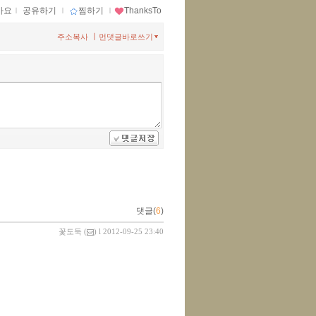
아요
ｌ
공유하기
ｌ
찜하기
ｌ
ThanksTo
ㅣ
주소복사
먼댓글바로쓰기
댓글(
6
)
꽃도둑
(
) l 2012-09-25 23:40