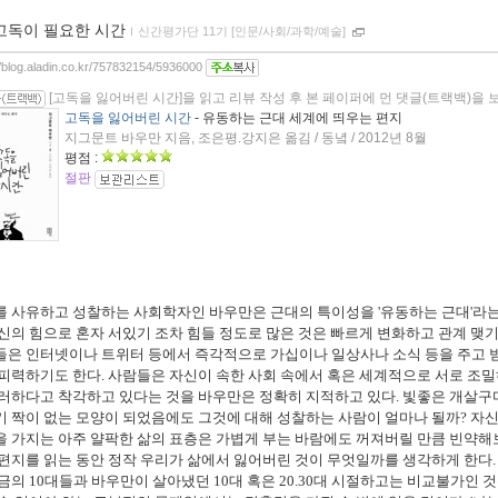
고독이 필요한 시간
ｌ
신간평가단 11기 [인문/사회/과학/예술]
//blog.aladin.co.kr/757832154/5936000
[고독을 잃어버린 시간]을 읽고 리뷰 작성 후 본 페이퍼에 먼 댓글(트랙백)을 
고독을 잃어버린 시간
- 유동하는 근대 세계에 띄우는 편지
지그문트 바우만 지음, 조은평.강지은 옮김 / 동녘 / 2012년 8월
평점 :
절판
를 사유하고 성찰하는 사회학자인 바우만은 근대의 특이성을 '유동하는 근대'라
신의 힘으로 혼자 서있기 조차 힘들 정도로 많은 것은 빠르게 변화하고 관계 맺기
들은 인터넷이나 트위터 등에서 즉각적으로 가십이나 일상사나 소식 등을 주고 
피력하기도 한다. 사람들은 자신이 속한 사회 속에서 혹은 세계적으로 서로 조밀
러하다고 착각하고 있다는 것을 바우만은 정확히 지적하고 있다. 빛좋은 개살구
 짝이 없는 모양이 되었음에도 그것에 대해 성찰하는 사람이 얼마나 될까? 자
 가지는 아주 얄팍한 삶의 표층은 가볍게 부는 바람에도 꺼져버릴 만큼 빈약해보
편지를 읽는 동안 정작 우리가 삶에서 잃어버린 것이 무엇일까를 생각하게 한다.
금의 10대들과 바우만이 살아냈던 10대 혹은 20.30대 시절하고는 비교불가인