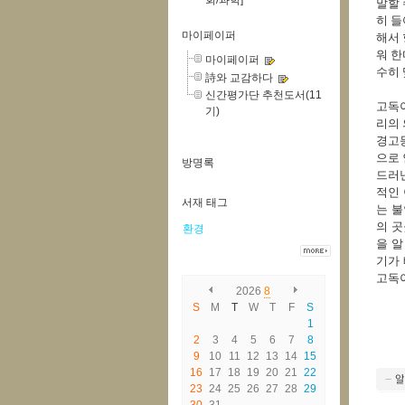
회/과학]
말할 
히 들
마이페이퍼
해서
워 한
마이페이퍼
수히 
詩와 교감하다
신간평가단 추천도서(11
고독이
기)
리의 
경고
으로
방명록
드러
적인
서재 태그
는 불
의 곳
환경
을 알
기가 
고독이
2026
8
S
M
T
W
T
F
S
1
2
3
4
5
6
7
8
9
10
11
12
13
14
15
16
17
18
19
20
21
22
23
24
25
26
27
28
29