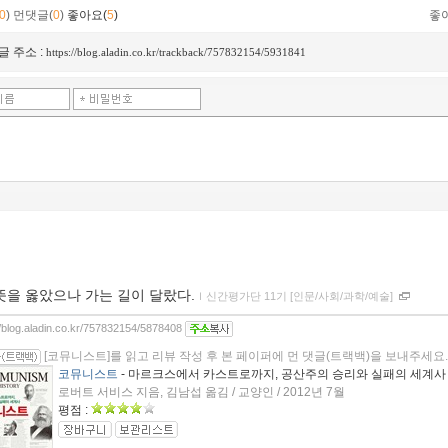
0
)
먼댓글(
0
)
좋아요(
5
)
좋
글 주소 :
https://blog.aladin.co.kr/trackback/757832154/5931841
뜻을 옳았으나 가는 길이 달랐다.
ｌ
신간평가단 11기 [인문/사회/과학/예술]
//blog.aladin.co.kr/757832154/5878408
[코뮤니스트]를 읽고 리뷰 작성 후 본 페이퍼에 먼 댓글(트랙백)을 보내주세요.
코뮤니스트
- 마르크스에서 카스트로까지, 공산주의 승리와 실패의 세계사
로버트 서비스 지음, 김남섭 옮김 / 교양인 / 2012년 7월
평점 :