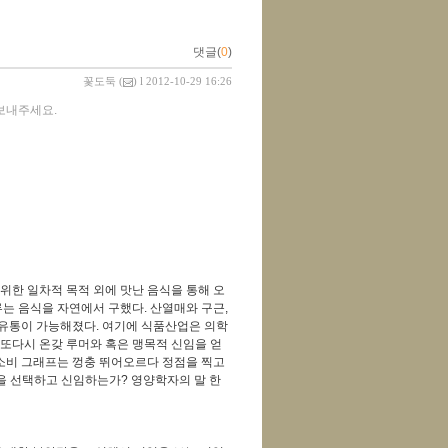
댓글(
0
)
꽃도둑
(
) l 2012-10-29 16:26
 보내주세요.
위한 일차적 목적 외에 맛난 음식을 통해 오
는 음식을 자연에서 구했다. 산열매와 구근,
유통이 가능해졌다. 여기에 식품산업은 의학
또다시 온갖 루머와 혹은 맹목적 신임을 얻
 소비 그래프는 껑충 뛰어오르다 정점을 찍고
을 선택하고 신임하는가? 영양학자의 말 한