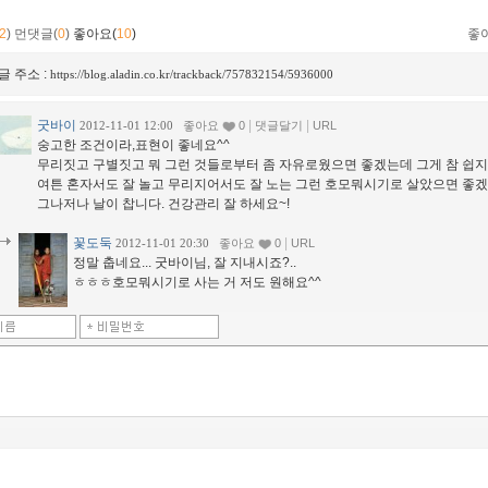
2
)
먼댓글(
0
)
좋아요(
10
)
좋
글 주소 :
https://blog.aladin.co.kr/trackback/757832154/5936000
굿바이
|
|
2012-11-01 12:00
좋아요
0
댓글달기
URL
숭고한 조건이라,표현이 좋네요^^
무리짓고 구별짓고 뭐 그런 것들로부터 좀 자유로웠으면 좋겠는데 그게 참 쉽지
여튼 혼자서도 잘 놀고 무리지어서도 잘 노는 그런 호모뭐시기로 살았으면 좋겠
그나저나 날이 찹니다. 건강관리 잘 하세요~!
꽃도둑
|
2012-11-01 20:30
좋아요
0
URL
정말 춥네요... 굿바이님, 잘 지내시죠?..
ㅎㅎㅎ호모뭐시기로 사는 거 저도 원해요^^