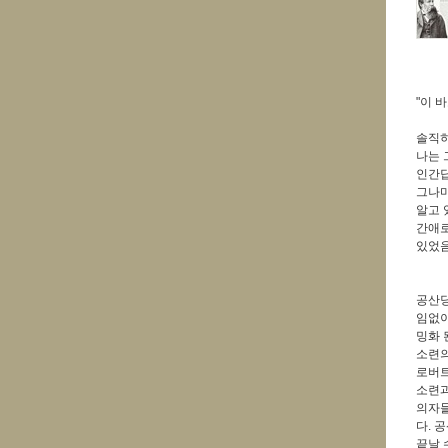
"이 
솔직히
나는 
인간답
그나마
알고 
간애로
있었음
공산당
임없이
밍화 
소련의
로버트
소련과
의자들
다. 
끝날 