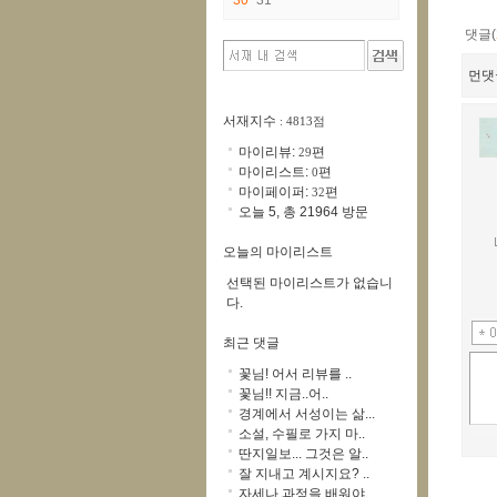
30
31
댓글(
먼댓
서재지수
: 4813점
마이리뷰:
편
29
마이리스트:
편
0
마이페이퍼:
편
32
오늘 5, 총 21964 방문
오늘의 마이리스트
선택된 마이리스트가 없습니
다.
최근 댓글
꽃님! 어서 리뷰를 ..
꽃님!! 지금..어..
경계에서 서성이는 삶...
소설, 수필로 가지 마..
딴지일보... 그것은 알..
잘 지내고 계시지요? ..
자세나 과정을 배워야 ..