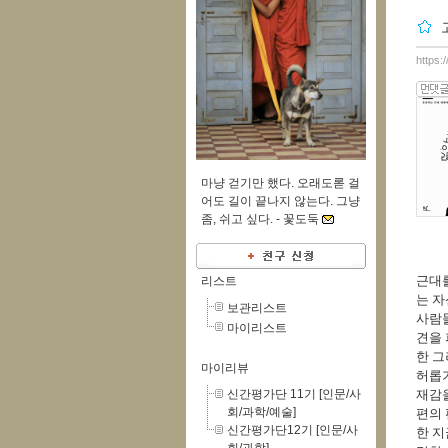
https:
마냥 걷기만 했다. 오래도롣 걸
어도 길이 끝나지 않는다. 그냥
좀, 쉬고 싶다. -
꽃도둑
근대
리스트
는 자
보관리스트
사람
마이리스트
견을 
한 그
마이리뷰
허롭기
신간평가단 11기 [인문/사
재감을
회/과학/예술]
편의 
신간평가단12기 [인문/사
한 지