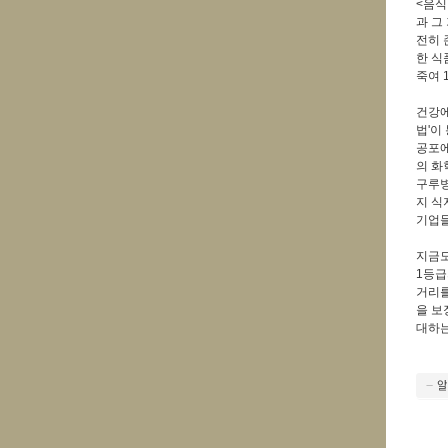
<음식
과 그
전히 
한 식
죽여 
건강에
법'이
공포에
의 화
구루병
지 식
기업들
지금도
1등급
거리를
을 보
대하는