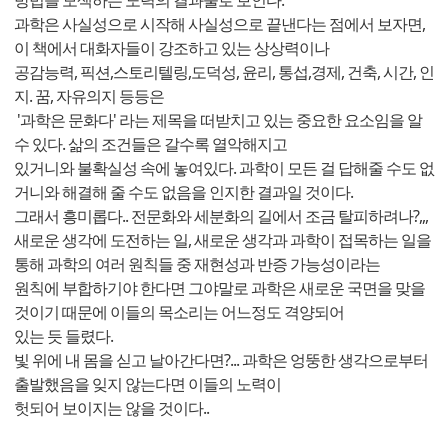
방법을 모색하는 노력의 결과물로 보인다.
과학은 사실성으로 시작해 사실성으로 끝낸다는 점에서 보자면,
이 책에서 대화자들이 강조하고 있는 상상력이나
공감능력, 픽션,스토리텔링,도덕성, 윤리, 통섭,경제, 건축, 시간, 인
지. 꿈, 자유의지 등등은
'과학은 문화다' 라는 제목을 떠받치고 있는 중요한 요소임을 알
수 있다. 삶의 조건들은 갈수록 열악해지고
있거니와 불확실성 속에 놓여있다. 과학이 모든 걸 답해줄 수도 없
거니와 해결해 줄 수도 없음을 인지한 결과일 것이다.
그래서 흥미롭다.. 전문화와 세분화의 길에서 조금 탈피하려나?,,,
새로운 생각에 도전하는 일, 새로운 생각과 과학이 접목하는 일을
통해 과학의 여러 원칙들 중 재현성과 반증 가능성이라는
원칙에 부합하기야 한다면 그야말로 과학은 새로운 국면을 맞을
것이기 때문에 이들의 목소리는 어느정도 격양되어
있는 듯 들렸다.
빛 위에 내 몸을 싣고 날아간다면?... 과학은 엉뚱한 생각으로부터
출발했음을 잊지 않는다면 이들의 노력이
헛되어 보이지는 않을 것이다..