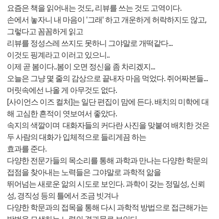
요즘은 책을 읽어내는 것도, 리뷰를 쓰는 것도 고역이다.
손에서 놓자니 내 마음이 '그래' 하고 개운하게 허락하지도 않고,
그렇다고 꼼꼼하게 읽고
리뷰를 정성스레 쓰지도 못하니 그야말로 개떡같다...
이것도 핑계라고 이러고 있으니..
이제 곧 봄이다..봄이 오면 정신을 좀 차리겠지...
오늘은 그냥 몇 줄의 감상으로 끝내자 마음 먹었다. 쥐어짜본들...
머릿속에선 나올 게 아무것도 없다.
[사이언스 이즈 컬처]는 일단 편집이 맘에 든다. 배치의 미학에 대
해 고심한 흔적이 엿보여서 좋았다.
속지의 색깔이며 대화자들의 커다란 사진을 맞붙여 배치한 것은
두 사람의 대화가 입체적으로 들리게끔 하는
효과를 준다.
다양한 전문가들의 목소리를 통해 과학과 만나는 다양한 학문의
접점을 찾아내는 노력들은 그야말로 과학적 앎을
뛰어넘는 새로운 앎의 시도로 보인다. 과학이 갖는 정밀성, 신뢰
성, 경직성 등의 틀에서 조금 빗겨나
다양한 학문과의 접목을 통해 다시 과학적 방법으로 접근해가는