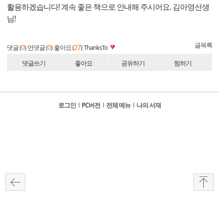
활용하겠습니다! 계속 좋은 책으로 안내해 주시어요. 김아영선생
님!
글목록
0
0
27
댓글 (
)
먼댓글 (
)
좋아요 (
)
ThanksTo
댓글쓰기
좋아요
공유하기
찜하기
로그인
l
PC버전
l
전체 메뉴
l
나의 서재