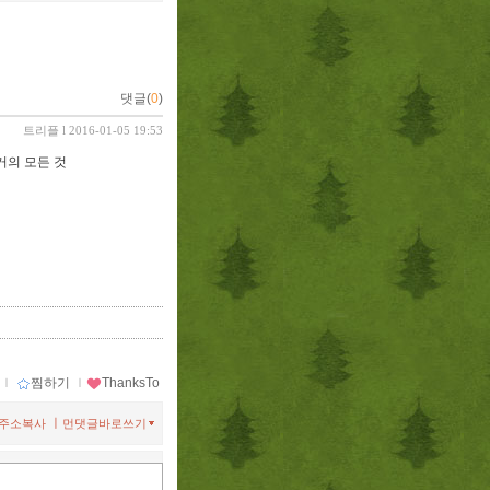
댓글(
0
)
트리플
l 2016-01-05 19:53
거의 모든 것
ｌ
찜하기
ｌ
ThanksTo
ㅣ
주소복사
먼댓글바로쓰기