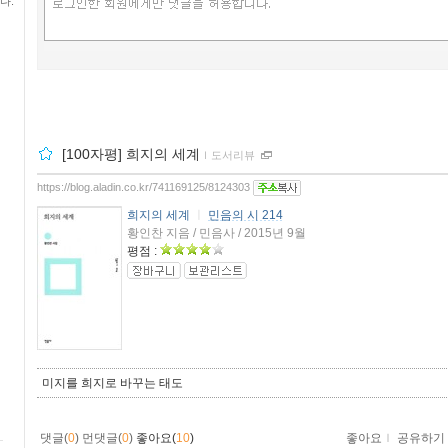
다.
[100자평] 희지의 세계
ｌ
도서리뷰
https://blog.aladin.co.kr/741169125/8124303
희지의 세계
ㅣ
민음의 시 214
황인찬 지음 / 민음사 / 2015년 9월
평점 :
미지를 희지로 바꾸는 태도
댓글(
0
)
먼댓글(
0
)
좋아요(
10
)
좋아요
ｌ
공유하기