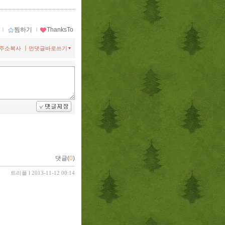
ｌ
찜하기
ｌ
ThanksTo
ㅣ
주소복사
먼댓글바로쓰기
댓글(
0
)
트리플
l 2013-11-12 00:14