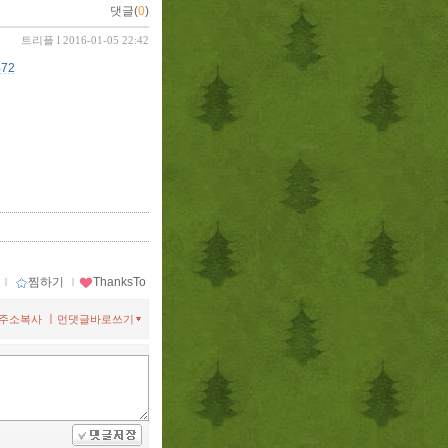
댓글(
0
)
트리플
l 2016-01-05 22:42
72
ｌ
찜하기
ｌ
ThanksTo
ㅣ
주소복사
먼댓글바로쓰기