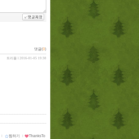
댓글(
0
)
트리플
l 2016-01-05 19:38
ｌ
찜하기
ｌ
ThanksTo