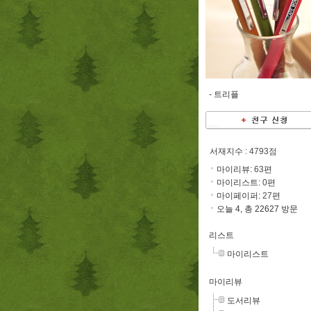
-
트리플
서재지수
: 4793점
마이리뷰:
63
편
마이리스트:
0
편
마이페이퍼:
27
편
오늘 4, 총 22627 방문
리스트
마이리스트
마이리뷰
도서리뷰