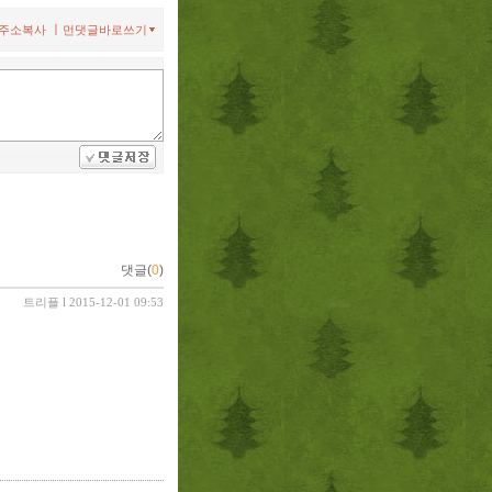
ㅣ
주소복사
먼댓글바로쓰기
댓글(
0
)
트리플
l 2015-12-01 09:53