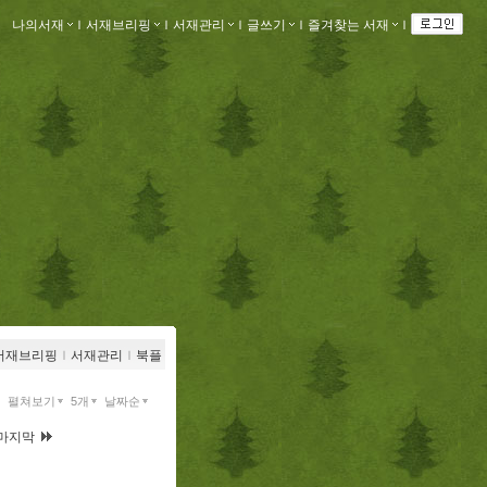
나의서재
ｌ
서재브리핑
ｌ
서재관리
ｌ
글쓰기
ｌ
즐겨찾는 서재
ｌ
서재브리핑
ｌ
서재관리
ｌ
북플
펼쳐보기
5개
날짜순
마지막