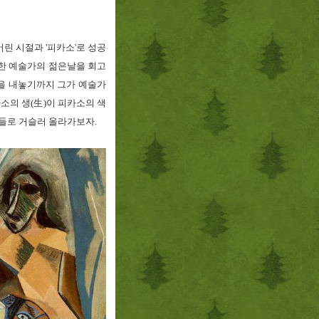
어린 시절과 '피카소'로 성공
한 예술가의 젊은날을 회고
'을 내놓기까지 그가 예술가
소의 생(生)이 피카소의 색
간들로 거슬러 올라가보자.