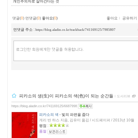
개인주의자로 살아간다는 것
댓글(
0
)
먼댓글(
0
)
좋아요(
0
)
좋아요
ｌ
공유하기
먼댓글 주소 :
https://blog.aladin.co.kr/trackback/741169125/7985807
피카소의 생(生)이 피카소의 색(色)이 되는 순간들
ｌ
도서리뷰
https://blog.aladin.co.kr/741169125/6687998
피카소의 색
- 빛의 파편을 줍다
게리 반 하스 지음, 김유미 옮김 / 시드페이퍼 / 2013년 10월
평점 :
품절