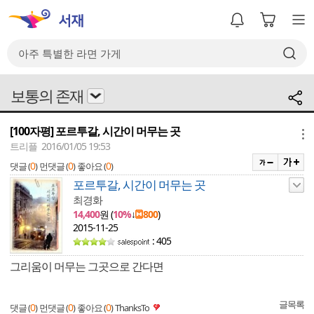
보통의 존재
[100자평] 포르투갈, 시간이 머무는 곳
메뉴
트리플 2016/01/05 19:53
0
0
0
댓글 (
)
먼댓글 (
)
좋아요 (
)
포르투갈, 시간이 머무는 곳
최경화
14,400
원 (
10%
↓
800
)
2015-11-25
: 405
그리움이 머무는 그곳으로 간다면
글목록
0
0
0
댓글 (
)
먼댓글 (
)
좋아요 (
)
ThanksTo