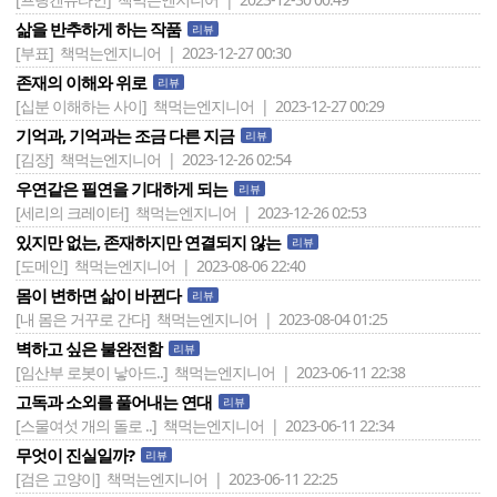
삶을 반추하게 하는 작품
리뷰
[부표]
책먹는엔지니어 | 2023-12-27 00:30
존재의 이해와 위로
리뷰
[십분 이해하는 사이]
책먹는엔지니어 | 2023-12-27 00:29
기억과, 기억과는 조금 다른 지금
리뷰
[김장]
책먹는엔지니어 | 2023-12-26 02:54
우연같은 필연을 기대하게 되는
리뷰
[세리의 크레이터]
책먹는엔지니어 | 2023-12-26 02:53
있지만 없는, 존재하지만 연결되지 않는
리뷰
[도메인]
책먹는엔지니어 | 2023-08-06 22:40
몸이 변하면 삶이 바뀐다
리뷰
[내 몸은 거꾸로 간다]
책먹는엔지니어 | 2023-08-04 01:25
벽하고 싶은 불완전함
리뷰
[임산부 로봇이 낳아드..]
책먹는엔지니어 | 2023-06-11 22:38
고독과 소외를 풀어내는 연대
리뷰
[스물여섯 개의 돌로 ..]
책먹는엔지니어 | 2023-06-11 22:34
무엇이 진실일까?
리뷰
[검은 고양이]
책먹는엔지니어 | 2023-06-11 22:25