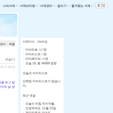
나의서재
ｌ
서재브리핑
ｌ
서재관리
ｌ
글쓰기
ｌ
즐겨찾는 서재
ｌ
서재지수
: 28609점
관리
ｌ
북플
마이리뷰:
편
517
마이리스트:
편
1
마이페이퍼:
편
21
댓글(
2
)
오늘 19, 총 34089 방문
-10-31 20:43
오늘의 마이리스트
선택된 마이리스트가 없습니
일을 읽고 딜
다.
마지막 날 정
최근 댓글
오늘이 마침 마키아벨..
안녕하세요. 11월 22일..
재미있을것 같네요