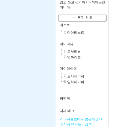
읽고 쓰고 생각하기 -
책먹는엔
지니어
리스트
마이리스트
마이리뷰
도서리뷰
영화리뷰
마이페이퍼
도서페이퍼
영화페이퍼
방명록
서재 태그
래티샤콜롱바니
밝은세상
여
성서사
여자들의집
책