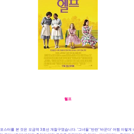
헬프
 포스터를 본 것은 오금역 3호선 개찰구였습니다. '그녀들' '반란' '바꾼다' 어쩜 이렇게