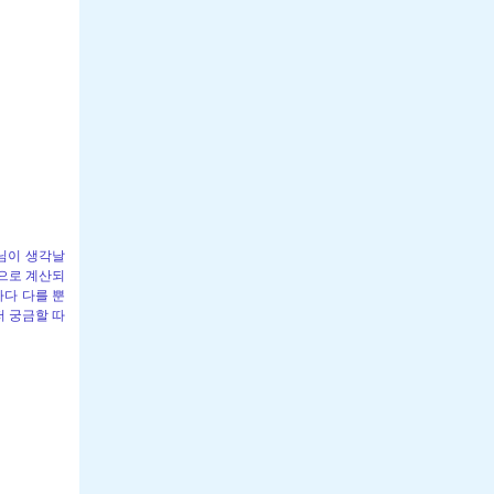
수님이 생각날
으로 계산되
마다 다를 뿐
저 궁금할 따