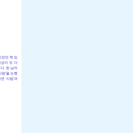
읽었던 책 있
여성이 또 다
다. 한 남자
사랑'을 논했
면 '사람'과