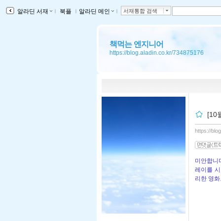
알라딘 서재
ｌ
북플
ｌ
알라딘 메인
ｌ
서재통합 검색
책먹는 엔지니어
https://blog.aladin.co.kr/734875176
[1
https://bl
미안합니다
레이를 시
리한 영화