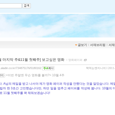
글보기
ｌ
서재브리핑
ｌ
서재
0월 마지막 주&11월 첫째주] 보고싶은 영화
ｌ
영화페이퍼
og.aladin.co.kr/734875176/5180162
책먹는엔지니어
l 2011
<이번 주말엔 무슨 영화를 볼까?> 10월 4주
. A님의 메일을 받고 나서야 제가 영화 페이퍼 작성을 안했다는 것을 알았습니다. 메
킬까 한 3초간 고민했습니다만, 하던 일을 멈추고
페이퍼를 작성해 봅니다. 10월의 
로 11월 첫째주를 꽉 채워보겠습니다!