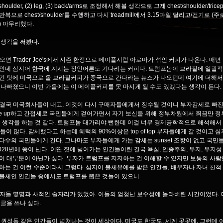
t/shoulder, (2) leg, (3) back/arms로 조정해서 해볼 생각으로 그제 chest/shoulder/tr
복으로 chest/shoulder를 수행하고 다시 treadmill에서 3.15마일 달리고/걷기로 (주
) 마무리했다.
 생각을 써봤다.
 오면 Trader Joe's에서 시즌 한정으로 메이플시럽 아로마가 섞인 커피가 나온다. 매년
인데 심지어 한국에 계시는 장인어른도 기다리는 커피다. 트럼프놈이 브라질에 일괄적
긴 탓에 미국으로 올 브라질커피가 중국으로 간다라는 뉴스가 나오던데 여기에 더해
 나빠졌으니 이번 가을에는 이 메이플커피를 못 마시게 될 수도 있겠다는 생각이 든다.
는 결국 미국회사들이 내고, 이것이 다시 구매자들에게서 징수될 것이니 부자감세로 빠진
ke up하고 간접세로 국민들에게 걷어가면서 자기 보신을 위해 정부차원에서 쬐끔만 
풀 생각을 하는 것 같다. 트럼프놈 대가리야 뻔한데 이걸 너무 경제공학적으로 해석해서
er들이 많다. 감세했다고 하는데 혜택의 90%이상은 top of top 부자들에게 갈 것이고 심
다수의 국민들에게 간다. 그나마도 부자들에게 가는 감세는 sunset 조항이 없고 국민
2028년에 쫑이 난다. 이딴 짓에 넘어가는 인간들이란 결국 욕심, 인종주의, 무지, 무지성
이 대부분이 아닌가 싶다. 부자가 트럼프를 지지하는 건 이해할 수 있지만 보통의 사람
하는 건 이런 수준이라서 그렇다. 심지어 불체유예를 받은 인간들, 배우자나 자녀 친척
불체인 인간들 중에서도 트럼프를 뽑은 것들이 있으니.
 기자들 몇명과 사적인 술자리가 있었아. 이들의 엄청난 보수성에 놀라버린 시간이었다.
 글을 쓰나 싶다.
수, 권성동 같은 인간들이 넘쳐나는 것이 세상이다. 미국도 한국도, 세계 곳곳에. 그런데