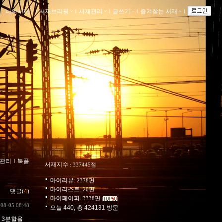
나의서재
ｌ
서재브리핑
ｌ
서재관리
ｌ
글쓰기
ｌ
즐겨찾는 서재
ｌ
관리
ｌ
북플
서재지수
: 337445점
마이리뷰:
편
2378
마이리스트:
편
20
댓글(
4
)
마이페이퍼:
편
3338
-08-05 08:48
오늘 440, 총 424131 방문
 3분할을