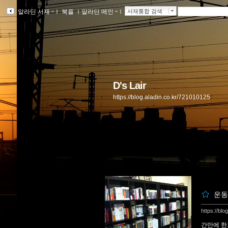
알라딘 서재
ｌ
북플
ｌ
알라딘 메인
ｌ
서재통합 검색
D's Lair
https://blog.aladin.co.kr/721010125
운동
https://bl
간만에 한