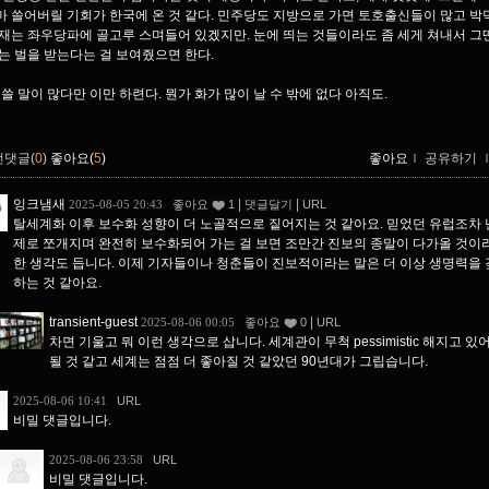
 쓸어버릴 기회가 한국에 온 것 같다. 민주당도 지방으로 가면 토호출신들이 많고 박
재는 좌우당파에 골고루 스며들어 있겠지만. 눈에 띄는 것들이라도 좀 세게 쳐내서 그딴
는 벌을 받는다는 걸 보여줬으면 한다.
 쓸 말이 많다만 이만 하련다. 뭔가 화가 많이 날 수 밖에 없다 아직도.
먼댓글(
0
)
좋아요(
5
)
좋아요
ｌ
공유하기
잉크냄새
|
|
2025-08-05 20:43
좋아요
1
댓글달기
URL
탈세계화 이후 보수화 성향이 더 노골적으로 짙어지는 것 같아요. 믿었던 유럽조차 
제로 쪼개지며 완전히 보수화되어 가는 걸 보면 조만간 진보의 종말이 다가올 것이
한 생각도 듭니다. 이제 기자들이나 청춘들이 진보적이라는 말은 더 이상 생명력을 
하는 것 같아요.
transient-guest
|
2025-08-06 00:05
좋아요
0
URL
차면 기울고 뭐 이런 생각으로 삽니다. 세계관이 무척 pessimistic 해지고 있
될 것 같고 세계는 점점 더 좋아질 것 같았던 90년대가 그립습니다.
2025-08-06 10:41
URL
비밀 댓글입니다.
2025-08-06 23:58
URL
비밀 댓글입니다.