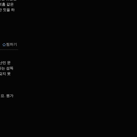
덕흠 같은
 짓을 하
ｌ
찜하기
난민 문
라는 섬뜩
갖지 못
어요. 뭔가