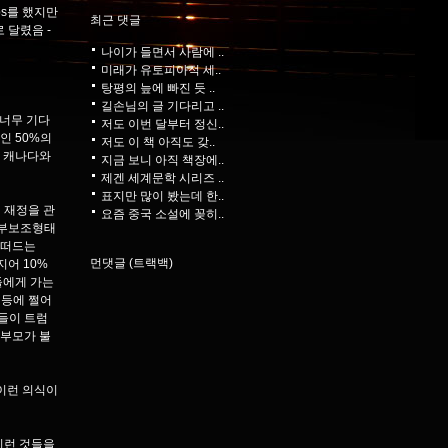
iceps를 했지만
최근 댓글
로 달렸음 -
나이가 들면서 사람에 ..
미래가 유토피아적 세..
탕평의 늪에 빠진 듯 ..
길손님의 글 기다리고 ..
 너무 기다
저도 이번 달부터 정신..
인 50%의
저도 이 책 아직도 갖..
서 캐나다와
지금 보니 아직 책장에..
제겐 세계문학 시리즈 ..
표지만 많이 봤는데 한..
 재정을 관
요즘 중국 소설에 꽂히..
정부보조형태
 떠드는
먼댓글 (트랙백)
지어 10%
들에게 가는
 등에 쩔어
들이 트럼
 부모가 불
 이런 의식이
 이런 것들을