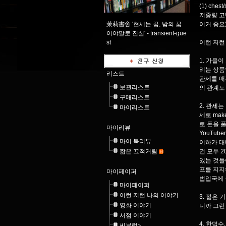
(1) ches
저중량 고반
茉莉書舍 '현세는 꿈, 밤의 꿈
이거 중요
이야말로 진실' -
transient-gue
st
이런 저런
1. 가을이
리는 상품
리스트
관세를 매
보관리스트
의 관계도
구매리스트
2. 관세
마이리스트
세로 ma
로 돈을 
마이리뷰
YouTub
마이 북리뷰
이하가 대
짧은 끄적거림
건 모두 
있는 것들
프를 지지
마이페이퍼
법입국에 
마이페이퍼
이런 저런 나의 이야기
3. 젊은
영화 이야기
니까 그런
서점 이야기
4. 한덕
씨부렁~