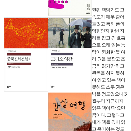
한편 책읽기도 그
속도가 매우 줄어
들었고 특히 폰의
영향인지 한번 자
리를 잡고 긴 호흡
으로 오래 읽는 능
력이 퇴화한 듯 여
러 권을 붙잡고 조
금씩 읽기만 하고
완독을 하지 못하
여 읽고 있는 책이
못해도 스무 권은
넘을 정도였으니 3
월부터 지금까지
읽은 책이 딱 요만
큼이다. 그렇다고
내가 책을 깊이 읽
고 음미하는 것도