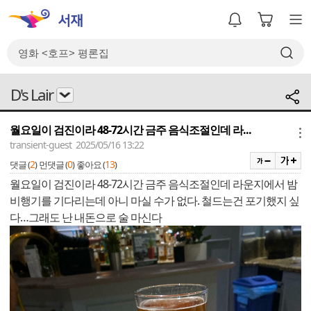
D's Lair
월요일이 검진이라 48-72시간 금주 음식조절인데 라...
메뉴
transient-guest 2025/05/16 13:22
2
0
13
댓글 (
)
먼댓글 (
)
좋아요 (
)
월요일이 검진이라 48-72시간 금주 음식조절인데 라운지에서 밤
비행기를 기다리는데 아니 마실 수가 없다. 철드는건 포기했지 싶
다…그래도 난 내돈으로 술 마신다