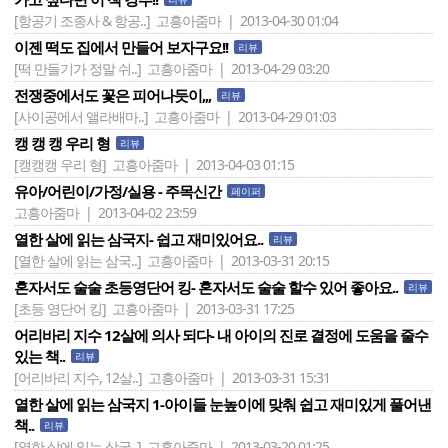
[항공기 조종사 & 항공..]
고흥아줌마 | 2013-04-30 01:04
이젠 떡도 집에서 만들어 보자구요!!
리뷰
[떡 만들기가 정말 쉬..]
고흥아줌마 | 2013-04-29 03:20
전쟁중에서도 꽃은 피어나듯이,,,
리뷰
[사이공에서 앨라배마..]
고흥아줌마 | 2013-04-29 01:03
캥 캥 캥 우리 형
리뷰
[캥캥캥 우리 형]
고흥아줌마 | 2013-04-03 01:15
유아/어린이/가정/실용 - 주목신간
페이퍼
고흥아줌마 | 2013-04-02 23:59
열한 살에 읽는 삼국지- 쉽고 재미있어요..
리뷰
[열한 살에 읽는 삼국..]
고흥아줌마 | 2013-03-31 20:15
혼자서도 술술 초등영단어 킹- 혼자서도 술술 할수 있어 좋아요..
리뷰
[초등 영단어 킹]
고흥아줌마 | 2013-03-31 17:25
어리바리 지수 12살에 의사 되다- 내 아이의 진로 결정에 도움을 줄수
있는 책..
리뷰
[어리바리 지수, 12살..]
고흥아줌마 | 2013-03-31 15:31
열한 살에 읽는 삼국지 1-아이들 눈높이에 맞춰 쉽고 재미있게 풀어낸
책..
리뷰
[열한 살에 읽는 삼국..]
고흥아줌마 | 2013-03-20 01:25