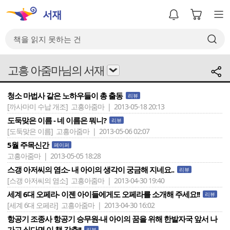
고흥 아줌마님의 서재
청소 마법사 같은 노하우들이 총 출동
리뷰
[까사마미 수납 개조]
고흥아줌마 | 2013-05-18 20:13
도둑맞은 이름 - 네 이름은 뭐니?
리뷰
[도둑맞은 이름]
고흥아줌마 | 2013-05-06 02:07
5월 주목신간
페이퍼
고흥아줌마 | 2013-05-05 18:28
스갱 아저씨의 염소- 내 아이의 생각이 궁금해 지네요..
리뷰
[스갱 아저씨의 염소]
고흥아줌마 | 2013-04-30 19:40
세계 6대 오페라- 이젠 아이들에게도 오페라를 소개해 주세요!!
리뷰
[세계 6대 오페라]
고흥아줌마 | 2013-04-30 16:02
항공기 조종사 항공기 승무원-내 아이의 꿈을 위해 한발자국 앞서 나
가고 싶다면 이 책 강추!!
리뷰