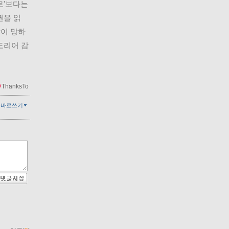
'보다는 
권을 읽
상이 망하
도리어 감
ThanksTo
글바로쓰기