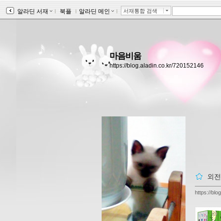
알라딘 서재
ｌ
북플
ｌ
알라딘 메인
ｌ
서재통합 검색
마음비움
https://blog.aladin.co.kr/720152146
외전
https://bl