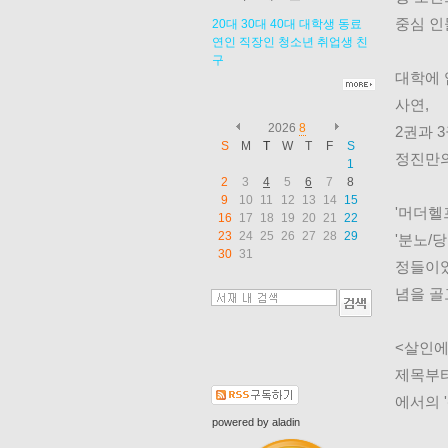
중심 인
20대
30대
40대
대학생
동료
연인
직장인
청소년
취업생
친
구
대학에 
사연,
2026
8
2권과 
S
M
T
W
T
F
S
정진만의
1
2
3
4
5
6
7
8
9
10
11
12
13
14
15
'머더헬
16
17
18
19
20
21
22
23
24
25
26
27
28
29
'분노/
30
31
정들이었
념을 골
<살인에
제목부터
에서의 
powered by
aladin