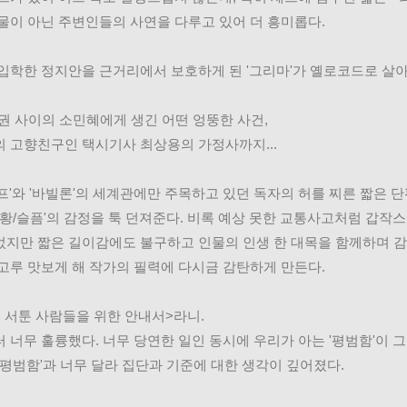
물이 아닌 주변인들의 사연을 다루고 있어 더 흥미롭다. 
입학한 정지안을 근거리에서 보호하게 된 '그리마'가 옐로코드로 살아
3권 사이의 소민혜에게 생긴 어떤 엉뚱한 사건,
 고향친구인 택시기사 최상용의 가정사까지...
프'와 '바빌론'의 세계관에만 주목하고 있던 독자의 허를 찌른 짧은 단
당황/슬픔'의 감정을 툭 던져준다. 비록 예상 못한 교통사고처럼 갑작
지만 짧은 길이감에도 불구하고 인물의 인생 한 대목을 함께하며 감
고루 맛보게 해 작가의 필력에 다시금 감탄하게 만든다. 
 서툰 사람들을 위한 안내서>라니. 
 너무 훌륭했다. 너무 당연한 일인 동시에 우리가 아는 '평범함'이 
'평범함'과 너무 달라 집단과 기준에 대한 생각이 깊어졌다. 