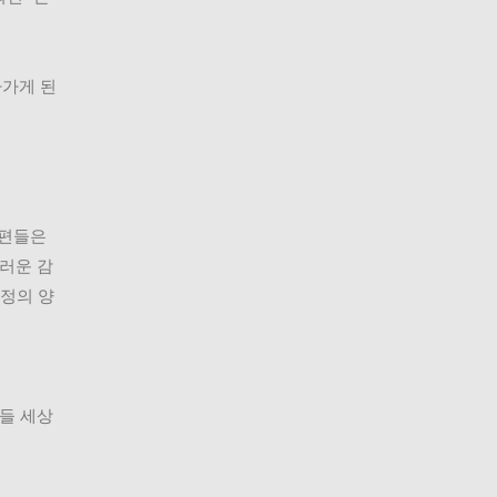
가게 된 
편들은 
스러운 감
정의 양
그들 세상