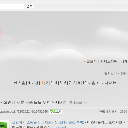
글보기
ｌ
서재브리핑
ｌ
서재
펼쳐보기
5개
처음 |
이전 |
1
|
2
|
3
|
4
|
5
|
6
|
7
|
8
|
9
|
10
|
다음
|
마지막
 <살인에 서툰 사람들을 위한 안내서>
ｌ
국내소설
og.aladin.co.kr/720152146/17432348
마법사의도시
l 2026
살인자의 쇼핑몰 1~3 세트 - 전3권 (외전집 수록)
- 디즈니플러스 오리지널 시
러들의 쇼핑몰> 원작 소설
ㅣ
새소설