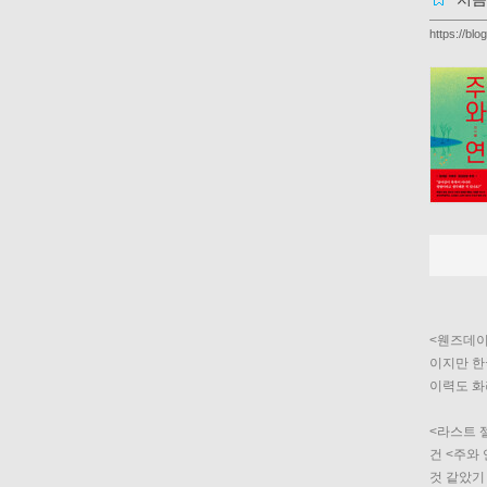
https://bl
<웬즈데이
이지만 
한
이력도 화
<라스트 
건 <주와
것 같았기