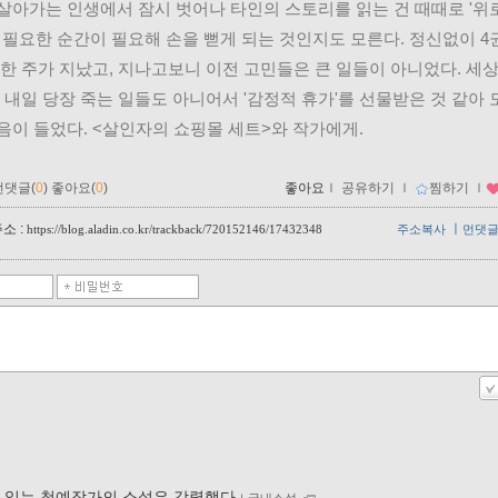
살아가는 인생에서 잠시 벗어나 타인의 스토리를 읽는 건 때때로 '위로
이 필요한 순간이 필요해 손을 뻗게 되는 것인지도 모른다. 정신없이 4
 한 주가 지났고, 지나고보니 이전 고민들은 큰 일들이 아니었다. 세
, 내일 당장 죽는 일들도 아니어서 '감정적 휴가'를 선물받은 것 같아 
음이 들었다. <살인자의 쇼핑몰 세트>와 작가에게. 
먼댓글(
0
)
좋아요(
0
)
좋아요
ｌ
공유하기
ｌ
찜하기
ｌ
소 :
ㅣ
https://blog.aladin.co.kr/trackback/720152146/17432348
주소복사
먼댓
 읽는 청예작가의 소설은 강렬했다