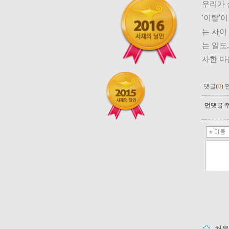
우리가 
'이탈'
는 사이
는 일도
사한 마
댓글(
0
)
먼댓글 주
처음