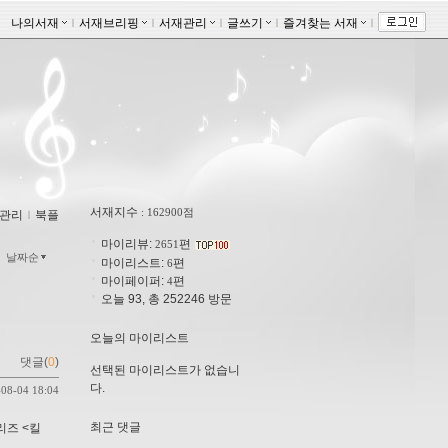
나의서재
ｌ
서재브리핑
ｌ
서재관리
ｌ
글쓰기
ｌ
즐겨찾는 서재
ｌ
서재지수
: 162900점
관리
ｌ
북플
마이리뷰:
편
2651
날짜순
마이리스트:
편
6
마이페이퍼:
편
4
오늘 93, 총 252246 방문
오늘의 마이리스트
댓글(
0
)
선택된 마이리스트가 없습니
다.
-08-04 18:04
최근 댓글
리즈 <킬