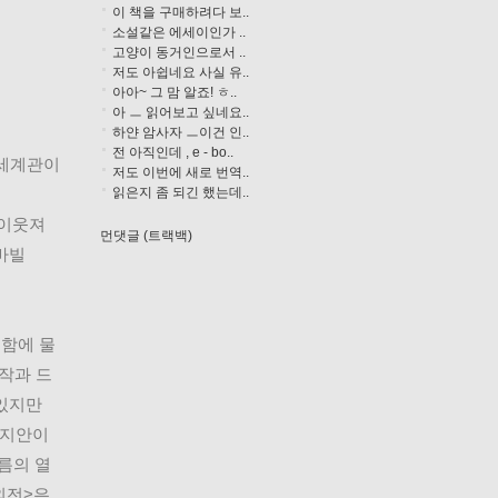
이 책을 구매하려다 보..
소설같은 에세이인가 ..
고양이 동거인으로서 ..
저도 아쉽네요 사실 유..
아아~ 그 맘 알죠! ㅎ..
아 ㅡ 읽어보고 싶네요..
하얀 암사자 ㅡ이건 인..
전 아직인데 , e - bo..
세계관이 
저도 이번에 새로 번역..
읽은지 좀 되긴 했는데..
이웃져 
먼댓글 (트랙백)
바빌
특함에 물
원작과 드
있지만 
정지안이 
름의 열
외전>은 