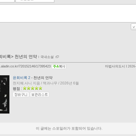
회비록> 천년의 언약
ｌ
국내소설
og.aladin.co.kr/720152146/17395423
마법사의도시
l 2026
윤회비록 2
- 천년의 언약
천지혜.사니 지음 / 책과나무 / 2026년 6월
평점 :
이 글에는 스포일러가 포함되어 있습니다.