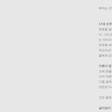
목차는 간
17세 오
생명을 걸
다. 그리
는 아비의
부유함 속
차근차근 
들에게 강
어른이 된
오래 공들
너머 어른
디쯤 걸쳐
연린은 다
고민 끝에
살아감이 