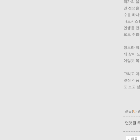
작가의 물
만 전생을
수를 하나
타르시스를
인생을 먼
으로 주희
정보라 작
제 삶이 
이렇듯 복
그리고 마
멋진 작품
도 보고 
댓글(
0
)
먼댓글 주