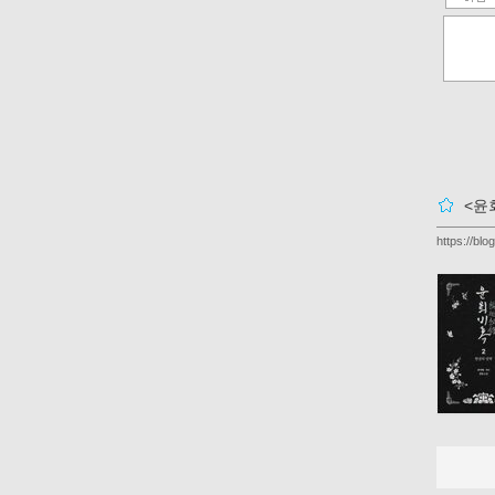
<윤
https://bl