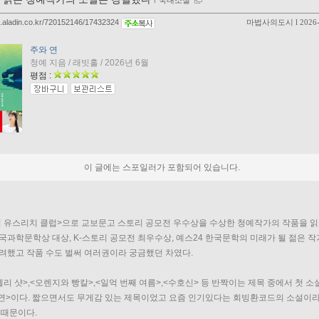
ｌ
국내소설
og.aladin.co.kr/720152146/17432324
마법사의도시
l 2026
주와 연
청예 지음 / 래빗홀 / 2026년 6월
평점 :
이 글에는 스포일러가 포함되어 있습니다.
 유스리치 클럽>으로 교보문고 스토리 공모전 우수상을 수상한 청예작가의 작품을 읽
국과학문학상 대상, K-스토리 공모전 최우수상, 예스24 한국문학의 미래가 될 젊은 작
려했고 작품 수도 벌써 여러권이라 궁금했던 차였다.
젤리 샷>,<오렌지와 빵칼>,<일억 번째 여름>,<수호신> 등 반짝이는 제목 중에서 첫 소
 연>이다. 짧으면서도 무게감 있는 제목이었고 요즘 인기있다는 회빙환코드의 소설이라
 때문이다. 