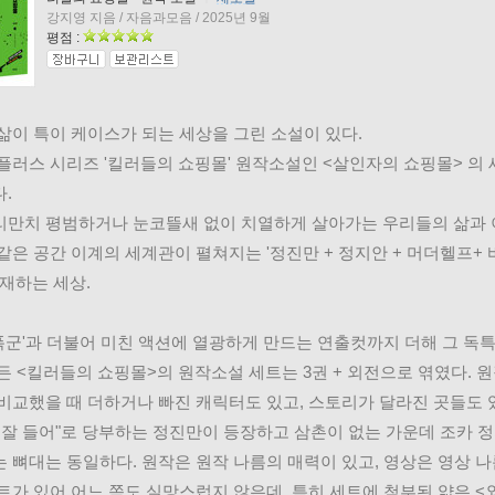
강지영 지음 / 자음과모음 / 2025년 9월
평점 :
삶이 특이 케이스가 되는 세상을 그린 소설이 있다. 
플러스 시리즈 '킬러들의 쇼핑몰' 원작소설인 <살인자의 쇼핑몰> 의 
. 
만치 평범하거나 눈코뜰새 없이 치열하게 살아가는 우리들의 삶과 
같은 공간 이계의 세계관이 펼쳐지는 '정진만 + 정지안 + 머더헬프+ 
존재하는 세상. 
,'폭군'과 더불어 미친 액션에 열광하게 만드는 연출컷까지 더해 그 독
든 <킬러들의 쇼핑몰>의 원작소설 세트는 3권 + 외전으로 엮였다. 
비교했을 때 더하거나 빠진 캐릭터도 있고, 스토리가 달라진 곳들도 
 잘 들어"로 당부하는 정진만이 등장하고 삼촌이 없는 가운데 조카 
 뼈대는 동일하다. 원작은 원작 나름의 매력이 있고, 영상은 영상 나
트가 있어 어느 쪽도 실망스럽지 않은데, 특히 세트에 첨부된 얇은 <