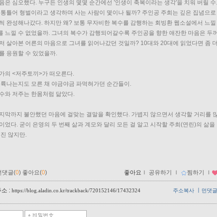
음은 심오했다. 누구든 인생의 몇몇 순간에선 '인생이 축복이라는 생각'을 치워 버릴 
 통틀어 형벌이라고 생각하며 사는 사람이 몇이나 될까? 주인공 주희는 깊은 집념으로
씩 완성해나갔다. 하지만 왜? 보통 무자비한 복수를 감행하는 회빙환 웹소설에서 느낄 
 느낄 수 없었을까. 그녀의 복수가 감행되어갈수록 주인공을 향한 애잔한 마음은 두꺼
저 살아본 어른의 마음으로 그녀를 읽어나갔던 것일까? 10대와 20대에 읽었다면 좀 더
를 응원할 수 있었을까. 
가의 <저주토끼>가 떠오른다. 
도륙나는지도 모른 채 야금야금 파먹혀가던 순간들이.
수와 저주는 한몸처럼 닮았다. 
지막까지 불안했던 마음에 걸맞는 결말을 확인했다. 가볍지 않으면서 생각할 거리를 많
이었다. 
굳이 은영의 두 번째 삶과 계모와 달리 모든 걸 알고 시작할 주희(연린)의 삶
싶진 않지만.
먼댓글(
0
)
좋아요(
0
)
좋아요
ｌ
공유하기
ｌ
찜하기
ｌ
소 :
ㅣ
https://blog.aladin.co.kr/trackback/720152146/17432324
주소복사
먼댓