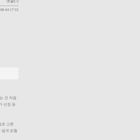
댓글(
0
)
-08-04 17:55
는 건 처음
가 선정 등
설로 고른 
 쉽게 읽힐 