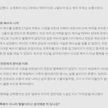
단했다. 소제목이 아닌 1부에서 5부까지로 나열되어 있고 책의 두께는 보통이었다. 
주희 복수의 시작
어 복수를 감행한 17살의 주희는 가정을 파탄낸 아빠의 내연녀의 손에 부적을 쥐어준
고 그들의 딸 연린으로 환생했다. 여섯 개의 손가락을 달고. 태어날 때부터 성대에 문제
 외도로 가난하고 불행하게 살았지만 같은 아비의 딸로 다시 태어난 연린은 육손으로 
에서 성장했다. 하지만 가족의 관심과 넉넉함도 서늘한 복수심을 멈출 순 없었다. 어린
다뎌온 복수의 발판은 은정이라는 조력자를 만나 한층 업그레이드가 되었고 종국엔 대
한 한 방을 먹일 수 있었다. 하지만 자신을 갉아먹으면서 시도한 복수가 마냥 행복할 수 
 연린에게 준비된 미래
여 아버지의 새 가정을 파탄냈지만 연린은 행복해지지 않았다. 자신이 세상에서 사라졌
이 되었고 복수 후 독립해서 가족과 멀어졌지만 빛나는 삶을 살아가지 못했다. 집착과 
진 은정과의 사랑이 새로 나타난 남자 현으로 기울어질무렵, 그가 누구의 아들인지 알게
시 불행 속으로 빠져버렸다. 
 행복을 선택했지만 공포 영화의 마지막 장면처럼 소설은 다시 '이어짐'을 예고했다. 
축복이 아니라 형벌이라고 생각해본 적 있나요?