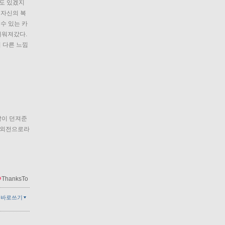
수도 있겠지
 자신의 복
수 있는 카
워져갔다. 
 다른 느낌
이 던져준 
을 외전으로라
ThanksTo
글바로쓰기