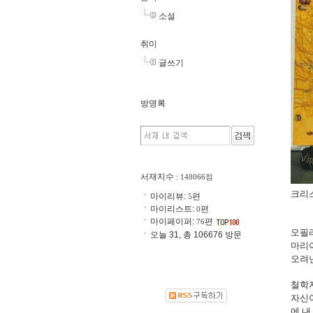
소설
취미
글쓰기
방명록
서재지수
: 148066점
크리스
마이리뷰:
편
5
마이리스트:
편
0
마이페이퍼:
편
76
오필
오늘 31, 총 106676 방문
마리아
오려낸
철학자
자신이
에 내