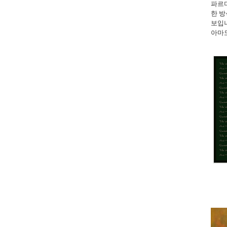
파르미
한 방
보입
아마도