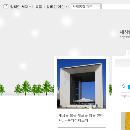
알라딘 서재
ｌ
북플
ｌ
알라딘 메인
ｌ
서재통합 검색
세상
https:
https:
세상을 보는 새로운 창을 찾아
서... -
북다이제스터