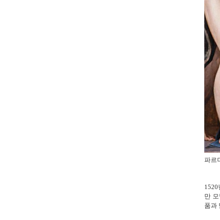
파르미
152
만 모
품과