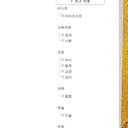
리스트
마이리스트
사회과학
경제
사회
인문
역사
철학
교양
심리
과학
종합
예술
미술
문학