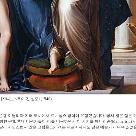
자니노 <목이 긴 성모>(1540)
0년경 이탈리아 여러 도시에서 르네상스 양식이 유행했습니다. 당시 많은 젊은 미
방했는데, 후대 비평가들이 이를 비판하면서 이 시기를 매너리즘(Mannerism)
 달리 자연스럽지 않은 그림을 그리려는 파르미자니노 같은 예술가가 다수 있었