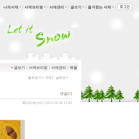
나의서재
ｌ
서재브리핑
ｌ
서재관리
ｌ
글쓰기
ｌ
즐겨찾는 서재
ｌ
글보기
ｌ
서재브리핑
ｌ
서재관리
ｌ
북플
펼쳐보기
5개
날짜순
댓글(
0
)
북다이제스터
l 2023-10-26 11:02