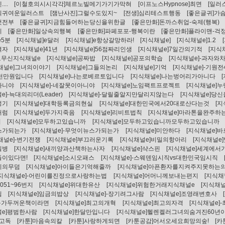
...
[이철호의시시각각]체르노빌메기가기가막혀
[이프노스Hypnose]최면
[일러스
의귀여운일러스트
[잼난사진]그럴수도있지~
[전생]심리테스트행동
[좋은글귀]
것전부
[좋은글귀]지금힘들어하는당신을위한글
[좋은만화]돈까스취업-숙제(행복)
기
[좋은만화]일상속의행복
[좋은만화]파페포포-행복이란
[좋은만화]플라이맨-걱
e5분
[지식채널]e달러
[지식채널]e항상갈망하라!
[지식채널e]
[지식채널e]1.2
격자
[지식채널e]41년
[지식채널e]56점짜리인생
[지식채널e]7일간의기적
[지식
고무신지식채널e
[지식채널e]공짜밥
[지식채널e]공포의학습
[지식채널e]-과자와
채널e]그녀의이야기
[지식채널e]그들의논리
[지식채널e]기억
[지식채널e]-기원전
5천만원입니다
[지식채널e]나는로베르토입니다
[지식채널e]나는벙어리가아니다
아니야
[지식채널e]-네잘못이아니야
[지식채널e]노임팩트프로젝트
[지식채널e]
e]-늑대의리더(Leader)
[지식채널e]-달릴줄알지만달리지않는다
[지식채널e]당
성기
[지식채널e]대학등록금의현실
[지식채널e]대한민국에서20대로산다는것
[
처럼
[지식채널e]두가지죽음
[지식채널e]리비트법칙
[지식채널e]마라톤을완주하
지
[지식채널e]모두하고있습니까
[지식채널e]모두하고있습니까모두하고있습니까
스가되는가
[지식채널e]-무엇이뉴스가되는가
[지식채널e]미안하다
[지식채널e]
채널e]-변기전쟁
[지식채널e]부끄러운기록
[지식채널e]비밀의항아리
[지식채널e]
질병
[지식채널e]새끼양과산책하는사자
[지식채널e]샥스핀
[지식채널e]세계에
들이있다면!
[지식채널e]소시오패스
[지식채널e]-스웨덴임시직vs대한민국임시직
지의무덤
[지식채널e]아이들은기억해줄까
[지식채널e]아픈환자를지켜주지못하는
[지식채널e]-어린이를진정으로사랑하는법
[지식채널e]어머니께보내는편지
[지식채
8051~96번지
[지식채널e]위대한유산
[지식채널e]위험한거래지식채널e
[지식채
림
[지식채널e]임금의밥상
[지식채널e]-장기려그사람
[지식채널e]조영래변호사
지구가두꺼운책이라면
[지식채널e]최고의개혁
[지식채널e]최고의자격
[지식채널e]
e]평범한사람
[지식채널e]한달만입니다
[지식채널e]헬렌켈러그녀의숨겨진60년
]고독
[카툰]마음속의칼
[카툰]사랑하게되면
[카툰공감]어서오세요희망의숲!
[