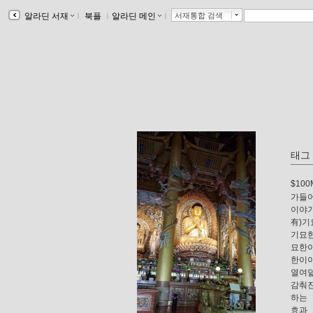
알라딘 서재
ｌ
북플
ｌ
알라딘 메인
ｌ
서재통합 검색
태그
$100
가들
이야
有)
기묘
묘한
한이
열여
감춰
하는
효과