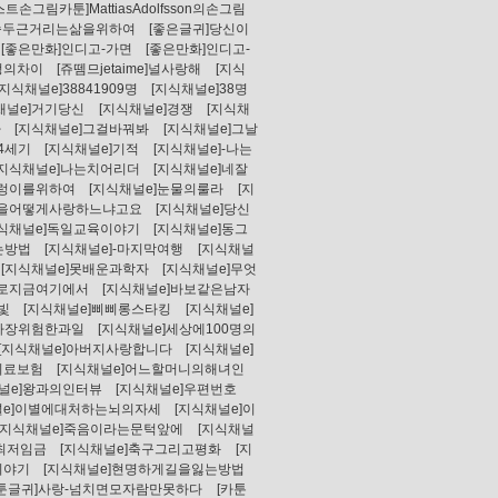
트손그림카툰]MattiasAdolfsson의손그림
가슴두근거리는삶을위하여
[좋은글귀]당신이
[좋은만화]인디고-가면
[좋은만화]인디고-
정의차이
[쥬뗌므jetaime]널사랑해
[지식
[지식채널e]38841909명
[지식채널e]38명
채널e]거기당신
[지식채널e]경쟁
[지식채
차
[지식채널e]그걸바꿔봐
[지식채널e]그날
4세기
[지식채널e]기적
[지식채널e]-나는
[지식채널e]나는치어리더
[지식채널e]네잘
누렁이를위하여
[지식채널e]눈물의룰라
[지
신을어떻게사랑하느냐고요
[지식채널e]당신
지식채널e]독일교육이야기
[지식채널e]동그
는방법
[지식채널e]-마지막여행
[지식채널
[지식채널e]못배운과학자
[지식채널e]무엇
바로지금여기에서
[지식채널e]바보같은남자
빛
[지식채널e]삐삐롱스타킹
[지식채널e]
서가장위험한과일
[지식채널e]세상에100명의
[지식채널e]아버지사랑합니다
[지식채널e]
의료보험
[지식채널e]어느할머니의해녀인
널e]왕과의인터뷰
[지식채널e]우편번호
널e]이별에대처하는뇌의자세
[지식채널e]이
[지식채널e]죽음이라는문턱앞에
[지식채널
-최저임금
[지식채널e]축구그리고평화
[지
이야기
[지식채널e]현명하게길을잃는방법
카툰글귀]사랑-넘치면모자람만못하다
[카툰