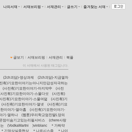
나의서재
ｌ
서재브리핑
ｌ
서재관리
ｌ
글쓰기
ｌ
즐겨찾는 서재
ｌ
글보기
ｌ
서재브리핑
ｌ
서재관리
ｌ
북플
이 서재에서 사용된 태그입니다.
(2ch괴담)-영상과제
(2ch괴담)-지금열차
사진有)기묘한이야기는아니지만감성자극하는
(사진有)기묘한이야기-마지막中
(사진
(사진有)기묘한이야기-스물다섯
(사진有)
(사진有)기묘한이야기-스물여덟
(사진有)기
(사진有)기묘한이야기-열넷
(사진有)기묘
묘한이야기-열아홉
(사진有)기묘한이야기-
야기-열하나
(웹툰)우리학교엄친딸L양의
전문점이숨기고있는리필서비스
(chere사랑
하는
(VodkaMartni
)vinblanc
＊가짜약
＊기억상실증현상
＊나르시스즘
＊나이