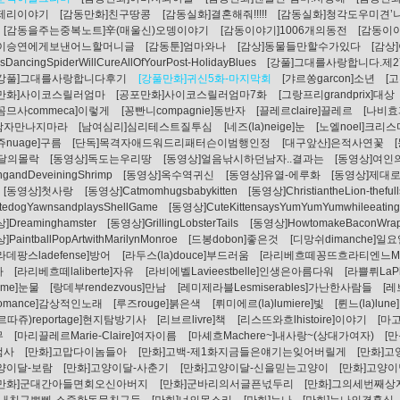
]제리이야기
[감동만화]친구땅콩
[감동실화]결혼해줘!!!!!
[감동실화]청각도우미견’
[감동을주는중복노트]辛(매울신)오뎅이야기
[감동이야기]1006개의동전
[감동이
]이승연에게보낸어느할머니글
[감동툰]엄마와나
[감상]동물들만할수가있다
[감상
sDancingSpiderWillCureAllOfYourPost-HolidayBlues
[강풀]그대를사랑합니다.제2
[강풀]그대를사랑합니다후기
[강풀만화]귀신5화-마지막회
[갸르쏭garcon]소년
[
포만화]사이코스릴러엄마
[공포만화]사이코스릴러엄마7화
[그랑프리grandprix]대상
[꼼므사commeca]이렇게
[꽁빤니compagnie]동반자
[끌레르claire]끌레르
[나비
남자만나지마라
[남여심리]심리테스트질투심
[네즈(la)neige]눈
[노엘noel]크리
쥬nuage]구름
[단독]목격자애드워드리패터슨이범행인정
[대구앞산]은적사연꽃
-달의몰락
[동영상]독도는우리땅
[동영상]얼음낚시하던남자..결과는
[동영상]여인
ngandDeveiningShrimp
[동영상]옥수역귀신
[동영상]유열-에루화
[동영상]제대
[동영상]첫사랑
[동영상]Catmomhugsbabykitten
[동영상]ChristiantheLion-thefull
tedogYawnsandplaysShellGame
[동영상]CuteKittensaysYumYumYumwhileeatin
]Dreaminghamster
[동영상]GrillingLobsterTails
[동영상]HowtomakeBaconWrap
PaintballPopArtwithMarilynMonroe
[드봉dobon]좋은것
[디망쉬dimanche]일
[라데팡스ladefense]방어
[라두스(la)douce]부드러움
[라리베흐떼꽁뜨흐라티엔느Malib
라
[라리베흐떼laliberte]자유
[라비에벨Lavieestbelle]인생은아름다워
[라쁠뤼LaPl
arme]눈물
[랑데부rendezvous]만남
[레미제라블Lesmiserables]가난한사람들
[레
omance]감상적인노래
[루즈rouge]붉은색
[뤼미에르(la)lumiere]빛
[륀느(la)lune
르따쥬)reportage]현지탐방기사
[리브르livre]책
[리스뜨와흐lhistoire]이야기
[마
무
[마리끌레르Marie-Claire]여자이름
[마셰흐Machere~]내사랑~(상대가여자)
[
검사
[만화]고맙다이놈들아
[만화]고백-제1화지금들은얘기는잊어버릴게
[만화]
양이달-보람
[만화]고양이달-사춘기
[만화]고양이달-신을믿는고양이
[만화]고양
[만화]군대간아들면회오신아버지
[만화]군바리의서글픈넋두리
[만화]그의세번째상