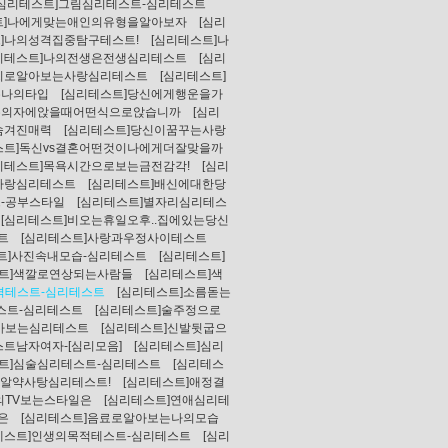
[심리테스트]그림심리테스트-심리테스트
트]나에게맞는애인의유형을알아보자
[심리
트]나의성격집중탐구테스트!
[심리테스트]나
리테스트]나의전생은전생심리테스트
[심리
날씨로알아보는사랑심리테스트
[심리테스트]
는나의타입
[심리테스트]당신에게행운을가
신은의자에앉을때어떤식으로앉습니까
[심리
숨겨진매력
[심리테스트]당신이꿈꾸는사랑
스트]독신vs결혼어떤것이나에게더잘맞을까
리테스트]목욕시간으로보는금전감각!
[심리
사랑심리테스트
[심리테스트]배신에대한당
-공부스타일
[심리테스트]별자리심리테스
[심리테스트]비오는휴일오후..집에있는당신
트
[심리테스트]사랑과우정사이테스트
트]사진속내모습-심리테스트
[심리테스트]
스트]색깔로연상되는사람들
[심리테스트]색
격테스트-심리테스트
[심리테스트]소름돋는
스트-심리테스트
[심리테스트]술주정으로
아보는심리테스트
[심리테스트]신발뒷굽으
스트남자여자-[심리모음]
[심리테스트]심리
스트]심술심리테스트-심리테스트
[심리테스
]알약사탕심리테스트!
[심리테스트]애정결
의TV보는스타일은
[심리테스트]연애심리테
은
[심리테스트]음료로알아보는나의모습
테스트]인생의목적테스트-심리테스트
[심리