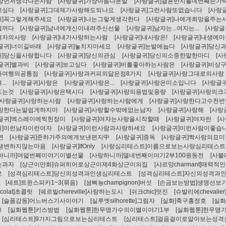
가장먼저생각나는사람
[사랑글귀]가장아름다운말
[사랑글귀]결혼반지를네번째손가
고싶다
[사랑글귀]그대제가사랑해도되나요
[사랑글귀]그런사람또없습니다
[사랑
귀]꼭그렇게해주세요
[사랑글귀]나는그렇게생각한다
[사랑글귀]나에게희망을주는
럴꺼다
[사랑글귀]남녀에게신이내려주신선물
[사랑글귀]남자는...여자는...
[사랑
여자의사랑
[사랑글귀]내가사랑하는사람
[사랑글귀]내사랑은!
[사랑글귀]내생에마
글귀]너이길바래
[사랑글귀]놓치지마세요
[사랑글귀]눈밭에눕다
[사랑글귀]당신
귀]당신을사랑합니다
[사랑글귀]당신의관심
[사랑글귀]당신의소중한말한마디
[
글귀]별과비
[사랑글귀]보고싶다
[사랑글귀]비를좋아하는사람은
[사랑글귀]비상
과여행의공통점
[사랑글귀]사랑과커피의닮은점8가지
[사랑글귀]사랑그대로의사랑
..
[사랑글귀]사랑은
[사랑글귀]사랑은...
[사랑글귀]사랑은미소입니다
[사랑글
드는것
[사랑글귀]사랑은택시다
[사랑글귀]사랑의용법및용량
[사랑글귀]사랑의크
[사랑글귀]사랑하는사람
[사랑글귀]사랑하는사람에게
[사랑글귀]사랑한다고수천
사랑한다는말쉽게하지마
[사랑글귀]사랑할수밖에없는남자
[사랑글귀]사랑해
[사랑
랑글귀]엑스레이에찍힌장미
[사랑글귀]여자는사랑을시작할때
[사랑글귀]여자란
[
귀]이런남자이런여자
[사랑글귀]이런사람과사랑하세요
[사랑글귀]이런사람이좋습
연
[사랑글귀]준하가주의에게보낸편지中
[사랑글귀]중독
[사랑글귀]짝사랑의묘미
평생변하지않는마음
[사랑글귀]IfOnly
[사랑심리테스트]이름으로보는사랑심리테스트
랑하니까]여덟번째이야기이별선물
[사랑하니까]열네번째이야기2부100원동전
[사블
는과자
[상근이만화]슈퍼히어로상근이제4화상근이의집
[샤르망charmant]매력적인
모
[성격심리테스트]당신의성격과인생심리테스트
[성격심리테스트]자신의성격과
[세트]트윈스피카1~3(묶음)
[셤삐뇽champignon]버섯
[손금보는방법]생명선
colat]초콜릿
[쉐르빌chereville]사랑하는도시
[쉬크chic]멋진
[슈발리에chevalie
[슬픔감동]어느버스기사이야기
[실루엣silhorette]그림자
[실화]축구홍정호
[실
유
[실화웹툰]키스방법
[실화웹툰]한무명가수의이별이야기1부
[실화웹툰]한무명
[심리테스트]9가지그림으로보는심리테스트
[심리테스트]걸음걸이로알아보는성격