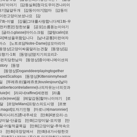
나리’이야기
[감동실화]청각도우미견나리이
야기]달걀두개
[감동이야기]엄마
[감동이
]이런고양이보셨나요
[감
7화-이별
[강풀]그대를사랑합니다제1화-우
고전카툰]진정한보물
[공포]소름돋는이야기
[글라스glasse]아이스크림
[꺌랑calin]포
효과]백성을위함입니다
[남녀공통]이런여자
스마스
[노트르담Notre-Dame]성모마리아
[동영상]고양이싸움말리는견찰
[동영상]김
의향기-1회
[동영상]옆지기의요리2-
로펀치당한남자
[동영상]종이애니메이션의
story
[동영
g
[동영상]Doganddeerplayingtogether
pedScallops
[동영상]Kittensinmyhead!
요일
[뚜레쥬르(뚤레쥬흐)touslesjours]날마
ertecontrelatienne]나의자유는너의것과
uie]비
[라피네raffine]세련된
[라흠
브(le)reve]꿈
[레알감동]할머니이야기
[로
]달
[르망leMans]프랑스의도시명
[르뽀
고magot]도자기인형
[마로니에maronnier]
만득이시리즈]혼내주세요
[만화]4분요리-소
고양이달-단골집
[만화]고양이달-묘지명
[만
이달-어릴적골목길
[만화]고양이달-추억속으
자
[만화]극장앞에서
[만화]내가사랑한것