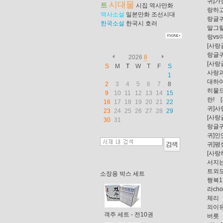
귀]
시대물
트
시집
역사만화
랑하
역사소설
일본만화
조선시대
랑글
한국소설
한국시
호러
말그
랑vs
[사랑
랑글
2026
8
[사랑
S
M
T
W
T
F
S
사랑
1
대하여.
2
3
4
5
6
7
8
히물
9
10
11
12
13
14
15
란!
16
17
18
19
20
21
22
귀]
23
24
25
26
27
28
29
[사
30
31
랑글
귀]인
귀]
[사
서지
트외
소장용 박스 세트
행복1
라cho
체리
의이
객주 세트 - 전10권
버릇