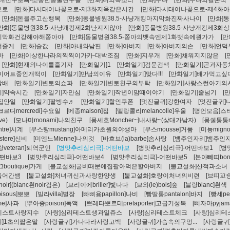
]내친구뽀삐-소중한동물친구들
[만화]너의목소리
[만화]누나
[만화]누나의결혼식
으로
[만화]다시태어나꽃으로-제3화지옥같은시간
[만화]다시태어나꽃으로-제4화
[만화]돈을주고산행복
[만화]동물병원38.5-사냥개킹마지막화진짜사나이
[만화]
[만화]동물병원38.5-사냥개킹제2화난지지않아
[만화]동물병원38.5-사냥개킹제3화
지막화건강해야해쫑아야
[만화]동물병원38.5-쫑아의뱃속엔제1화뱃속에뭔가가
[
쳐줄게
[만화]술값
[만화]아내와남편
[만화]아버지
[만화]아버지의손
[만화]언
마
[만화]이상한나라의찍찍이가카-대박조짐
[만화]지우개
[만화]채워지지않은
[
[만화]현재의나이를즐기자
[만화일기]1
[만화일기]검문검색
[만화일기]곤과자동
다이어트중인개떡이
[만화일기]만남의이유
[만화일기]맞다!!!
[만화일기]배가먹고싶
담배
[만화일기]변토의쇼파
[만화일기]변토친구의부탁
[만화일기]사랑스런아기의
기]약속시간
[만화일기]자만심
[만화일기]작년이맘때이야기
[만화일기]줄넘기
[
집안일
[만화일기]팥빙수♬
[만화일기]할인쿠폰
[멋진글귀]강한여자
[멋진글귀
크르디mercredi]수요일
[메종maison]집
[멜랑콜리melancolie]우울
[명언모음]
ve)
[모나미monami]나의친구
[몽셰흐Moncher~]내사랑~(상대가남자)
[몽쉘통통m
tre]시계
[무스탕mustang]아메리카초원의야생마
[무스mousse]거품
[미뇽mign
istere]신비
[미엔느Mienne]나의것
[바흐브(la)barbe]솜사탕
[뱀주인자리]뱀주인
랑veteran]퇴역군인
[병맛추리심리극]-어떤바보
[병맛추리심리극]-어떤바보1
[병
어떤바보3
[병맛추리심리극]-어떤바보4
[병맛추리심리극]-어떤바보5
[본아뻬띠bon
boutique]가게
[불교설화]굴비때문에집팔아먹은할아버지
[불교설화]산적과소녀
들어간뱀
[불교설화]처녀귀신과사랑한양생
[불교설화]호랑이처녀의비련
[브띠꼬숑
noir](blanc흰noir검은)
[브리이에briller]빛나다
[브와(le)bois]숲
[블랑blanc]흰색
isous]뽀뽀
[빌라villa]별장
[빠삐용papillon]나비
[빵딸롱pantalon]바지
[빵세pe
me]사과
[뿌아종poison]독액
[쁘레타뽀르테pretaporter]고급기성복
[삐자마pyja
테스트사랑지수
[사랑]심리테스트생과일쥬스
[사랑]심리테스트체크
[사랑]심리
]1초의짧은말
[사랑글귀]가나다라사랑고백
[사랑글귀]가슴속의구멍...
[사랑글