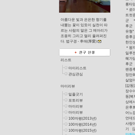
롱타
＊로
트컷
아름다운 빛과 은은한 향기를
군
내뿜는 꽃이 있듯이 실천이 따
후군
르는 사람의 말은 그 메아리가
유형*
조용히 그리고 멀리 울려퍼진
증후
다. 법구경 -
후애(厚愛)
한인
＊왕
일루
혜가
리스트
후군
마이리스트
팬증
관심관심
정만화
살엄
[감동
마이리뷰
장수
밑줄긋기
동]
포토리뷰
상에
마이리뷰
은후
마이리뷰
어느
언데드
100자평(2013년)
사랑
100자평(2014년)
기
100자평(2015년)
만화