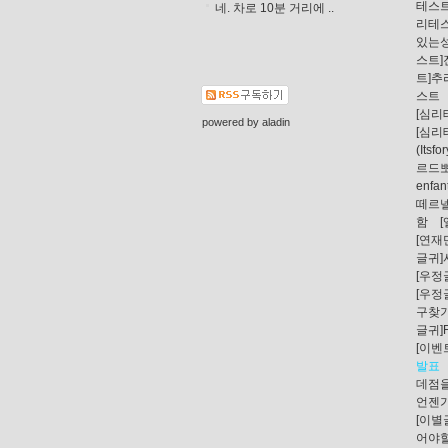
테스
네. 차로 10분 거리에 ..
리테
있는
스트
트]
스트
[심
powered by
aladin
[심리
(Itsfo
르드뽀
enfa
떼르넬
함
[연재
글귀]
[우정
[우정
구찾
글귀]
[이벤
발표
데점
언젠
[이
어야