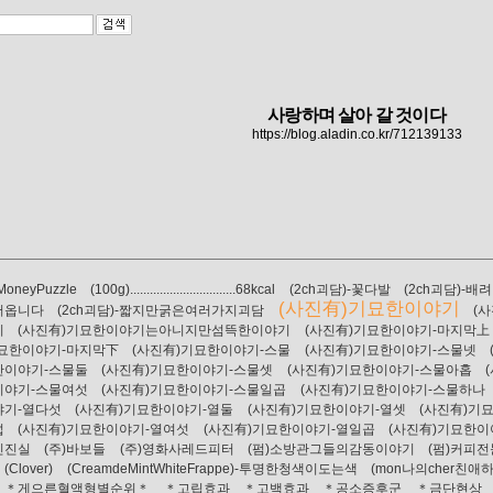
사랑하며 살아 갈 것이다
https://blog.aladin.co.kr/712139133
MoneyPuzzle
(100g)................................68kcal
(2ch괴담)-꽃다발
(2ch괴담)-배려
(사진有)기묘한이야기
어옵니다
(2ch괴담)-짧지만굵은여러가지괴담
(
기
(사진有)기묘한이야기는아니지만섬뜩한이야기
(사진有)기묘한이야기-마지막上
기묘한이야기-마지막下
(사진有)기묘한이야기-스물
(사진有)기묘한이야기-스물넷
한이야기-스물둘
(사진有)기묘한이야기-스물셋
(사진有)기묘한이야기-스물아홉
이야기-스물여섯
(사진有)기묘한이야기-스물일곱
(사진有)기묘한이야기-스물하나
야기-열다섯
(사진有)기묘한이야기-열둘
(사진有)기묘한이야기-열셋
(사진有)기
덟
(사진有)기묘한이야기-열여섯
(사진有)기묘한이야기-열일곱
(사진有)기묘한이
진진실
(주)바보들
(주)영화사레드피터
(펌)소방관그들의감동이야기
(펌)커피
(Clover)
(CreamdeMintWhiteFrappe)-투명한청색이도는색
(mon나의cher친애
＊게으른혈액형별순위＊
＊고립효과
＊고백효과
＊공소증후군
＊금단현상