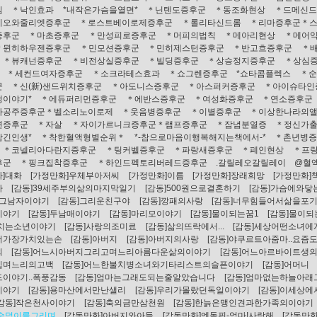
임
＊낙인효과
*내작은가슴을열면*
＊닌텐도증후군
＊동조화현상
＊드메신드
미오와줄리엣증후군
＊로스트베이로제증후군
＊롤리타신드롬
＊리마증후군＊
증후군
＊마초증후군
＊만성피로증후군
＊머피의법칙
＊메아리현상
＊메어
＊뮌히하우젠증후군
＊민모션증후군
＊민히제스턴증후군
＊반고흐증후군
＊
＊뷰캐넌증후군
＊비전상실증후군
＊빌딩증후군
＊상승정지증후군
＊상심
＊세컨드여자증후군
＊소크라테스효과
＊쇼그렌증후군
*쇼타콤플렉스
＊순
군
＊신(新)샌드위치증후군
＊아도니스증후군
＊아스퍼커증후군
＊아이슈타인
생이야기*
＊에듀퍼리먼증후군
＊에반스증후군
＊여성화증후군
＊연소증후군
자공주증후군＊벨소리노이로제
＊웃음병증후군
＊이별증후군
＊이상한나라의
젼증후군
＊자살
＊자이가르니크증후군＊램프증후군
＊잠념분열증
＊정신가
담긴인생*
＊착한혈액형별순위＊
*-참으로마음이행복해지는책에서-*
＊촌년병
＊코넬리아다란지증후군
＊팅커벨증후군
＊파랑새증후군
＊폐인현상
＊프
후군
＊핑크집착증후군
＊하인드펙토리버레드증후군
.갈릴레오갈릴레이
@혈
]대화
[가정만화]우체부아저씨
[가정만화]이름
[가정만화]장래희망
[가정만화]
마
[감동]39세주부의삶의마지막일기
[감동]500원으로결혼하기
[감동]가슴에와닿
]그남자이야기
[감동]그리운친구야
[감동]깡패의사랑
[감동]너무힘들어서삶을포
이야기
[감동]두남매이야기
[감동]마리모이야기
[감동]물이되는꿈1
[감동]물이되
북치는소년이야기
[감동]사랑의조미료
[감동]삶의뜨락에서...
[감동]세상어떤소녀에
서가장가치있는손
[감동]아버지
[감동]아버지의사랑
[감동]야쿠르트아줌마..요즘도
회
[감동]어느시아버지그리고며느리아름다운삶의이야기
[감동]어느아르바이트생
집며느리의고백
[감동]어느한불치병소녀와기타리스트의슬픈이야기
[감동]어머니
이야기..폭풍감동
[감동]엄마는그래도되는줄알았습니다
[감동]엄마없는하늘아래
이야기
[감동]용마산에서만난샐리
[감동]우리가몰랐던독일이야기
[감동]이세상
[감동]작은천사이야기
[감동]축의금만삼천원
[감동]한늙은맹인견과한가족의이야기
]순덕이를그리며
[감동만화]아버지와아들
[감동만화]엔돌핀-엄마!사랑해
[감동만