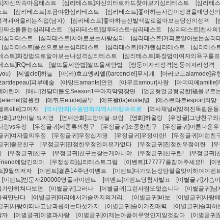
트]자신의속마음테스트
[심리테스트]자신의타로카드찾아보기심리테스트
[심리테
스트
[심리테스트]조금야한심리테스트
[심리테스트]좋아하는사람이생겼을때당신
성격과어울리는직업(남자)
[심리테스트]좋아하는신발색깔로알아보는당신의성격
]진짜소름돋는심리테스트
[심리테스트]질투테스트-심리테스트
[심리테스트]천사
추리심리테스트
[심리테스트]치아로보는사랑심리
[심리테스트]커피로알아보는심리
[심리테스트]풍선으로보는심리테스트
[심리테스트]하가렌심리테스트
[심리테스
리테스트]화장법으로알아보는나성격심리테스트
[심리테스트]화장법이여자의욕구를
테스트]RQ테스트
[쌀뜨물세안법]쌀뜨물세안법
[쌍둥이자리성격]쌍둥이자리성격
ryou)
[씨엘ciel]하늘
[아(라)흐끄엥씨엘(l)arcenciel]무지개
[아라모드alamode]
artdepeau]피부예술
[아망뜨amante]연인
[아무르amour]사랑
[아미띠에amitie
nt]어린이
[애니]건담더블오Season1中마지막명장면
[얼굴형얼굴형궁합]福을부르
eternel]영원한
[에뛰드etude]공부
[에뜨왈(la)etoile]별
[에스쁘와르espoir]희망
[엘르elle]그여자
[역사만화]수원만화와역사여행속으로
[역사채널e]잊혀진독립운동가
만화]고양이달-묘지명
[연재만화]고양이달-보람
[영화]하울링
[우정글]그냥친구
사랑vs우정
[우정글귀]세종류의친구
[우정글귀]소중한친구
[우정글귀]아름다운우
글귀]여자들의우정
[우정글귀]우정십계명
[우정글귀]우정이란!
[우정글귀]이런친
글귀]좋은친구
[우정글귀]진정한우정엔이유가없다
[우정글귀]진정한우정이란
[
기
[우정글귀]친구
[우정글귀]친구는찾는게아니야
[우정글귀]친구란!
[우정글귀
Friend에담긴의미
[우정성격]심리테스트그림
[이벤트]177777를잡아주세요!!
[이
트]9월의저자
[이벤트]결혼14주년이벤트
[이벤트]다가오는성탄절을맞이하여이벤
[이벤트]방문자200000명돌파이벤트
[이벤트]이벤트당첨자발표
[이별글귀]가슴
을가만히쳐다보면
[이별글귀]그러나
[이별글귀]그런사람또없습니다
[이별글귀]
가꼭만난다
[이별글귀]머리에서가슴까지의거리..
[이별글귀]바보
[이별글귀]사랑
별글귀]사랑이떠나고날괴롭히는다섯가지
[이별글귀]술이가진매력
[이별글귀]슬퍼하
할까
[이별글귀]이별과사랑
[이별글귀]이제는아픔이무엇인지알것같다
[이별글귀