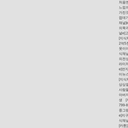
처음엔.
느낌
가진
껍데
채널]
의목
널e]
[지식
2억
못이
식채널
의전
라미
e]먼
이뉴
[지식
상상
사람
아버
생
799-
중그
e]
식채널
[카툰