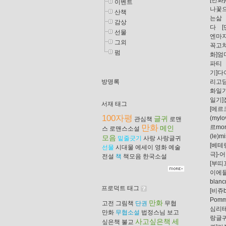
[만화
이벤트
나꽃
산책
는삶
감상
다
선물
엔마
그외
꼭고
펌
화]엄
파티
기]
리고
방명록
화일
일기]
서재 태그
[메르
100자평
(mylo
글귀
관심책
로맨
만화
르mon
메인
스
로맨스소설
(le)m
모음
밑줄긋기
사랑
사랑글귀
[베테
선물
시대물
에세이
영화
예술
극]-
전설
책
책모음
한국소설
[부띠끄
이에
blanc
프로덕트 태그
[비쥬b
Pom
만화
고전
그림책
단권
무협
심리
만화
무협소설
법정스님
보고
랑글귀
사고싶은책
세
싶은책
불교