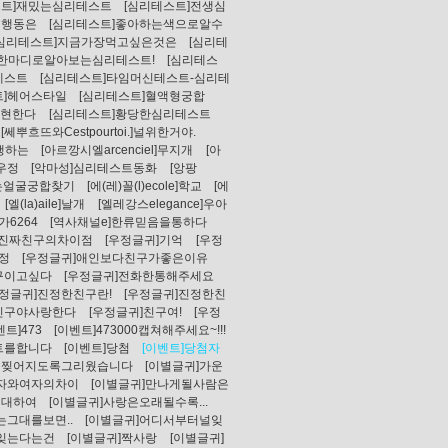
스트]재밌는심리테스트
[심리테스트]전생심
의행동은
[심리테스트]좋아하는색으로알수
[심리테스트]지금가장먹고싶은것은
[심리테
의한마디로알아보는심리테스트!
[심리테스
테스트
[심리테스트]타임머신테스트-심리테
트]헤어스타일
[심리테스트]혈액형궁합
표현한다
[심리테스트]황당한심리테스트
[쎄뿌흐뜨와Cestpourtoi.]널위한거야.
유행하는
[아르깡시엘arcenciel]무지개
[아
]우정
[악마성]심리테스트동화
[앙팡
는얼굴궁합찾기
[에(레)꼴(l)ecole]학교
[에
[엘(la)aile]날개
[엘레강스elegance]우아
6264
[역사채널e]한류믿음을통하다
와진짜친구의차이점
[우정글귀]기억
[우정
정
[우정글귀]애인보다친구가좋은이유
구이고싶다
[우정글귀]전화한통해주세요
우정글귀]진정한친구란!
[우정글귀]진정한친
]친구야사랑한다
[우정글귀]친구여!
[우정
벤트]473
[이벤트]473000캡쳐해주세요~!!!
트를합니다
[이벤트]당첨
[이벤트]당첨자
이찢어지도록그리웠습니다
[이별글귀]가운
남자와여자의차이
[이별글귀]만나게될사람은
에대하여
[이별글귀]사랑은오래될수록...
는그대를보면..
[이별글귀]어디서부터널잊
]잊는다는건
[이별글귀]짝사랑
[이별글귀]