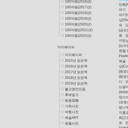
100자평(2016년)
만화
100자평(2017년)
야기
100자평(2018년)
야기
100자평(2019년)
상]Thi
100자평(2020년)
유
100자평((2021년)
[공
옹
100자평(2023년)
이런
[뉴아
마이페이퍼
현철
마이페이퍼
Peeli
2015년 읽은책
예술
상]Cu
2016년 읽은책
[동영상
2017년 읽은책
[동영상]
2018년 읽은책
다
2019년 읽은책
는달
불교명언모음
(le)l
후애일기
망스r
화종花種
(르뽀
가족사진
밤나
여행사진
지품
화]고
예술ART
로
동물사진