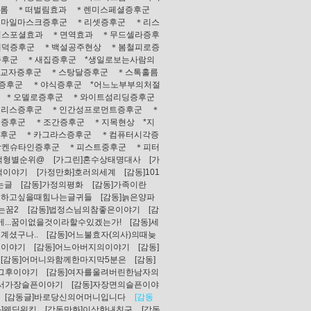
롬
＊떠벌림효과
＊렌미스페셜증후군
스마일마스크증후군
＊리셋증후군
＊리스
익스포셜효과
＊면역효과
＊무드셀라증후
배덕증후군
＊백설공주현상
＊봄철피로증
증후군
＊새집증후군
*생일로보는사람의
교자증후군
＊스탕달증후군
＊스톡홀름
증후군
＊야식증후군
*어느노부부의처절
＊오델로증후군
＊와이트섬리딩증후군
앨리스증후군
＊인간성프로먼트증후군
＊
출증후군
＊조간증후군
＊지목현상
*지
증후군
＊카그라스증후군
＊컴퓨터시각증
랑켄슈타인증후군
＊피스트중후군
＊피터
액형별순위@
[가그린]혼수상태명대사
[가
책이야기
[가정만화]호러의세계
[감동]101
는글
[감동]가정의평화
[감동]가족이란
기하고싶을때힘나는글귀들
[감동]늙은양파
는꿈2
[감동]법정스님의참좋은이야기
[감
게...꿈이없을것이라할수있겠는가!
[감동]세
계셨구나..
[감동]어느불효자(의사)의때늦
의이야기
[감동]어느아버지의이야기
[감동]
[감동]어머니와함께한마지막5분은
[감동]
그후이야기
[감동]여자를울려버린한남자의
에서가장슬픈이야기
[감동]자장면의슬픈이야
[감동글]바로당신의어머니입니다
[감동
화]웨딩워킹
[감동만화]이상한내친구
[감동