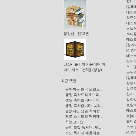
법!
[심
테스
의연
테스
남들
장길산 - 전12권
져다
테스
[심
[심
테스
신의
J.R.R. 톨킨의 가운데땅 이
트
야기 세트 - 전6권 (양장)
은무
[심
최근 댓글
살면
상으
퇴마록은 한국 오컬트 ..
심리테
생일 축하드려요!!! 역..
알아
생일 축하합니다!!! 짝..
로알
생일 축하합니다. 늦었..
테스
늦었지만 생일 축하합..
트]
저도 스누피의 팬인데 ..
핍테
꼭보고파요
스트
높이 조절 독서대, 제 ..
[심
저도 독서대 애용하는..