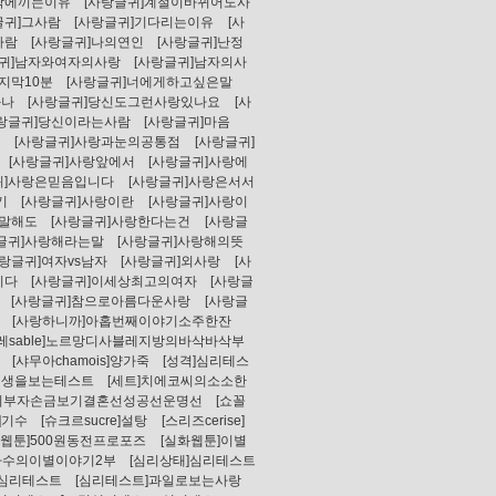
락에끼는이유
[사랑글귀]계절이바뀌어도사
글귀]그사람
[사랑글귀]기다리는이유
[사
사람
[사랑글귀]나의연인
[사랑글귀]난정
글귀]남자와여자의사랑
[사랑글귀]남자의사
지막10분
[사랑글귀]너에게하고싶은말
과나
[사랑글귀]당신도그런사랑있나요
[사
사랑글귀]당신이라는사람
[사랑글귀]마음
구
[사랑글귀]사랑과눈의공통점
[사랑글귀]
[사랑글귀]사랑앞에서
[사랑글귀]사랑에
귀]사랑은믿음입니다
[사랑글귀]사랑은서서
기
[사랑글귀]사랑이란
[사랑글귀]사랑이
번말해도
[사랑글귀]사랑한다는건
[사랑글
글귀]사랑해라는말
[사랑글귀]사랑해의뜻
사랑글귀]여자vs남자
[사랑글귀]외사랑
[사
니다
[사랑글귀]이세상최고의여자
[사랑글
[사랑글귀]참으로아름다운사랑
[사랑글
[사랑하니까]아홉번째이야기소주한잔
레sable]노르망디사블레지방의바삭바삭부
[샤무아chamois]양가죽
[성격]심리테스
인생을보는테스트
[세트]치에코씨의소소한
보기부자손금보기결혼선성공선운명선
[쇼꼴
r]기수
[슈크르sucre]설탕
[스리즈cerise]
화웹툰]500원동전프로포즈
[실화웹툰]이별
가수의이별이야기2부
[심리상태]심리테스트
심리테스트
[심리테스트]과일로보는사랑