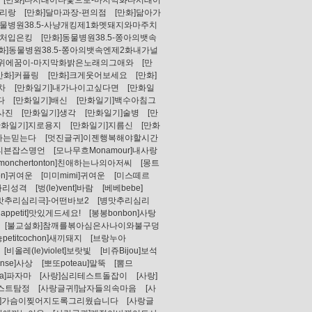
[만화]다시태어나꽃으로-마지막화다시태어
아리랑
[만화]달마과장-편의점
[만화]닮아가
동물병원38.5-사냥개킹제1화멧돼지와마주치
상처입은킹
[만화]동물병원38.5-쫑아의뱃속
만화]동물병원38.5-쫑아의뱃속엔제2화내가널
덕위에꿈이-마지막화밝은노래의그애와
[만
만화]커플링
[만화]크게웃어보세요
[만화]
차
[만화일기]내가나이고싶다면
[만화일
다
[만화일기]배신
[만화일기]백수아침그
사진
[만화일기]생각
[만화일기]술병
[만
만화일기]지로용지
[만화일기]지름신
[만화
]나는믿는다
[멋진글귀]이젠행복해야할시간
스티븐잡스명언
[모나무흐Monamour]내사랑
onchertonton]친애하는나의아저씨
[몽트
on]귀여운
[미미mimi]귀여운
[미스떼르
자리성격
[벙(le)vent]바람
[베베bebe]
맛추리심리극]-어떤바보2
[병맛추리심리
appetit]맛있게드세요!
[봉봉bonbon]사탕
[불교설화]참깨를볶아심은사나이와불구덩
petitcochon]새끼돼지
[브랑누아
[비올레(le)violet]보랏빛
[비쥬Bijou]보석
nse]사상
[뽀또poteau]말뚝
[뽐므
ma]파자마
[사랑]심리테스트돌잡이
[사랑]
테스트탐정
[사랑글귀!]남자들의속마음
[사
귀]가슴이찢어지도록그리웠습니다
[사랑글