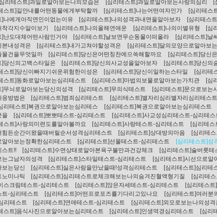
[심리테스트]과일로알아보는나의모습은
[심리테스트]과일로알아보는사랑의심리
리테스트]길안내를어떤동물에게부탁할까
[심리테스트]나는어떤여자인가
[심리테스
트]나에게아직연인이없는이유
[심리테스트]나의성격과내면을알아보자
[심리테스
애착각지수알이보기
[심리테스트]나의올해연애운
[심리테스트]나의이별유형
[심
트]난도대체어떤사람인거야
[심리테스트]날보면무슨동물이떠올라
[심리테스트]
이본내성격은
[심리테스트]내가고쳐야할성격은
[심리테스트]달의모양으로알아보
줄물건을무엇일까
[심리테스트]당신은어떤칭찬에으쓱해할까요
[심리테스트]당
트]당신의고백스타일은
[심리테스트]당신의사교성을알아보자
[심리테스트]당신의
리테스트]당신이빠지기쉬운위험한이성은
[심리테스트]당신이일하는스타일
[심리테
리테스트]동화로알아보는심리테스트
[심리테스트]마법의보물로알아보는가치관
[심
트]무늬로알아보는당신의성격
[심리테스트]무의식테스트
[심리테스트]문으로보는
대응방법은
[심리테스트]범죄심리테스트
[심리테스트]별자리심리별자리심리테스트
[심리테스트]복권으로알아보는심리테스
[심리테스트]복권으로알아보는심리테스트
엇을
[심리테스트]뽀뽀테스트-심리테스트
[심리테스트]사교성심리테스트-심리테스
리테스트]사랑의미련도를알아볼까요
[심리테스트]사랑테스트-심리테스트
[심리테스
서힘든순간이왔을때버릴순서성격심리테스트
[심리테스트]상대방의마음
[심리테
로알아보는정확한심리테스트
[심리테스트]선물테스트-심리테스트
[심리테스트]성
스트!!
[심리테스트]수면상태로알아본욕구불만과건강체크
[심리테스트]술버릇테
보는그남자의성격
[심리테스트]스타일테스트-심리테스트
[심리테스트]시선으로알
아보는당신
[심리테스트]싫은사람을만났을때!성격심리테스트
[심리테스트]심리테
트노미나틱
[심리테스트]심리테스트로체크해보는나의숨겨진혈액형기질
[심리테
아이스크림테스트-심리테스트
[심리테스트]앉은자세테스트-심리테스트
[심리테스트
스트-심리테스트
[심리테스트]어떤프로포즈를기다리고있나요
[심리테스트]여러분
-심리테스트
[심리테스트]연애테스트-심리테스트
[심리테스트]외모로보는나의성격
리테스트]음식사진으로알아보는심리테스트
[심리테스트]인생역경심리테스트
[심리