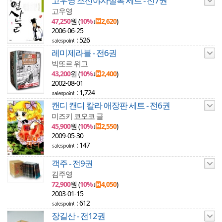
고우영 조선야사실록 세트 - 전7권
고우영
47,250
원 (
10%
↓
2,620
)
2006-06-25
: 526
레미제라블 - 전6권
빅또르 위고
43,200
원 (
10%
↓
2,400
)
2002-08-01
: 1,724
캔디 캔디 칼라 애장판 세트 - 전6권
미즈키 쿄오코 글
45,900
원 (
10%
↓
2,550
)
2009-05-30
: 147
객주 - 전9권
김주영
72,900
원 (
10%
↓
4,050
)
2003-01-15
: 612
장길산 - 전12권