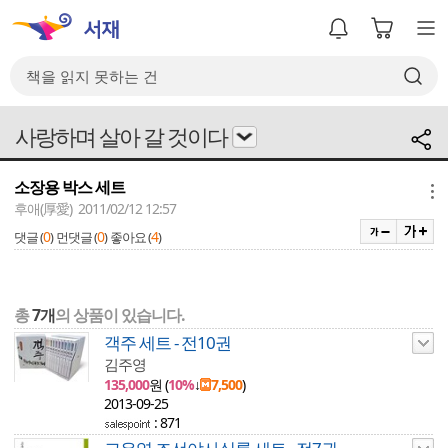
사랑하며 살아 갈 것이다
소장용 박스 세트
메뉴
후애(厚愛) 2011/02/12 12:57
0
0
4
댓글 (
)
먼댓글 (
)
좋아요 (
)
총
7개
의 상품이 있습니다.
객주 세트 - 전10권
김주영
135,000
원 (
10%
↓
7,500
)
2013-09-25
: 871