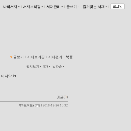
나의서재
ｌ
서재브리핑
ｌ
서재관리
ｌ
글쓰기
ｌ
즐겨찾는 서재
ｌ
글보기
ｌ
서재브리핑
ｌ
서재관리
ｌ
북플
펼쳐보기
5개
날짜순
|
마지막
댓글(
0
)
후애(厚愛)
(
) l 2018-12-26 16:32