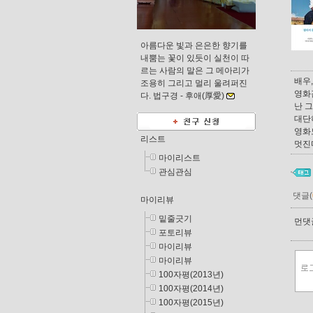
아름다운 빛과 은은한 향기를
내뿜는 꽃이 있듯이 실천이 따
르는 사람의 말은 그 메아리가
배우
조용히 그리고 멀리 울려퍼진
영화
다. 법구경 -
후애(厚愛)
난 그
대단
영화도
리스트
멋진다
마이리스트
관심관심
댓글(
마이리뷰
밑줄긋기
먼댓글
포토리뷰
마이리뷰
마이리뷰
100자평(2013년)
100자평(2014년)
100자평(2015년)