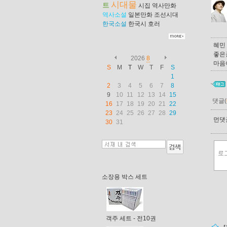
시대물
트
시집
역사만화
역사소설
일본만화
조선시대
한국소설
한국시
호러
혜민
좋은글
2026
8
마음
S
M
T
W
T
F
S
1
2
3
4
5
6
7
8
9
10
11
12
13
14
15
댓글(
16
17
18
19
20
21
22
23
24
25
26
27
28
29
먼댓글
30
31
소장용 박스 세트
객주 세트 - 전10권