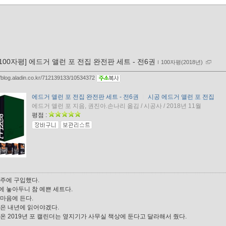
[100자평] 에드거 앨런 포 전집 완전판 세트 - 전6권
ｌ
100자평(2018년)
//blog.aladin.co.kr/712139133/10534372
에드거 앨런 포 전집 완전판 세트 - 전6권
ㅣ
시공 에드거 앨런 포 전집
에드거 앨런 포 지음, 권진아.손나리 옮김 / 시공사 / 2018년 11월
평점 :
 주에 구입했다.
에 놓아두니 참 예쁜 세트다.
 마음에 든다.
책은 내년에 읽어야겠다.
 온 2019년 포 캘린더는 옆지기가 사무실 책상에 둔다고 달라해서 줬다.