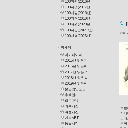
100자평(2016년)
100자평(2017년)
100자평(2018년)
100자평(2019년)
100자평(2020년)
100자평((2021년)
https:
100자평(2023년)
마이페이퍼
마이페이퍼
2015년 읽은책
2016년 읽은책
2017년 읽은책
2018년 읽은책
2019년 읽은책
불교명언모음
후애일기
화종花種
가족사진
보는데
여행사진
자세하
예술ART
그래
무척
동물사진