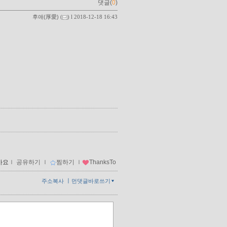
댓글(
0
)
후애(厚愛)
(
) l 2018-12-18 16:43
아요
ｌ
공유하기
ｌ
찜하기
ｌ
ThanksTo
ㅣ
주소복사
먼댓글바로쓰기