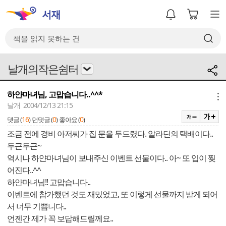
날개의작은쉼터
하얀마녀님, 고맙습니다..^^*
메뉴
날개 2004/12/13 21:15
16
0
0
댓글 (
)
먼댓글 (
)
좋아요 (
)
조금 전에 경비 아저씨가 집 문을 두드렸다. 알라딘의 택배이다..
두근두근~
역시나 하얀마녀님이 보내주신 이벤트 선물이다.. 아~ 또 입이 찢
어진다..^^
하얀마녀님!! 고맙습니다..
이벤트에 참가했던 것도 재밌었고, 또 이렇게 선물까지 받게 되어
서 너무 기쁩니다..
언젠간 제가 꼭 보답해드릴께요..