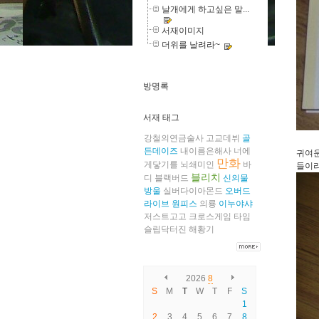
날개에게 하고싶은 말...
서재이미지
더위를 날려라~
방명록
서재 태그
강철의연금술사
고교데뷔
골
든데이즈
내이름은해사
너에
귀여운
만화
게닿기를
뇌쇄미인
바
들이라
블리치
디
블랙버드
신의물
방울
실버다이아몬드
오버드
라이브
원피스
의룡
이누야샤
저스트고고
크로스게임
타임
슬립닥터진
해황기
2026
8
S
M
T
W
T
F
S
1
2
3
4
5
6
7
8