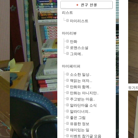
리스트
마이리스트
마이리뷰
만화
로맨스소설
그외에..
마이페이퍼
소소한 일상..
책읽는 여자...
만화와 함께..
두가지
만화는 아니지만..
주고받는 마음..
알라딘마을 소식
알라디너의..
좋은 그림
유용한 정보
재미있는 일
이벤트 참가글 모음