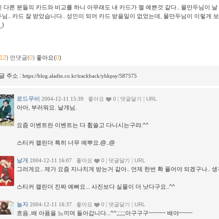
 다른 분들의 카드와 비교를 하니 아무래도 내 카드가 젤 예쁜것 같다.. 물만두님이 날
님.. 카드 잘 받았습니다.. 성인이 되어 카드 받을일이 없었는데, 물만두님이 이렇게 
_)
12
)
먼댓글(
0
)
좋아요(
0
)
글 주소 :
https://blog.aladin.co.kr/trackback/ybkpsy/587575
로드무비
|
|
2004-12-11 15:39
좋아요
0
댓글달기
URL
아아, 부러워요. 날개님.
요즘 이벤트란 이벤트는 다 휩쓸고 다니시는구랴.^^
스티커 캘린더 특히 너무 예뿌요.@..@
날개
|
|
2004-12-11 16:07
좋아요
0
댓글달기
URL
그러게요.. 제가 요즘 지나치게 받는거 같아.. 언제 한번 확 풀어야 되겠구나.. 
스티커 캘린더 진짜 예뻐요... 사진보다 실물이 더 낫다구요..^^
놀자
|
|
2004-12-11 16:37
좋아요
0
댓글달기
URL
흐음..배 아픔을 느끼며 돌아갑니다...^^;;;;;;아구구구~~~~~ 배야~~~~