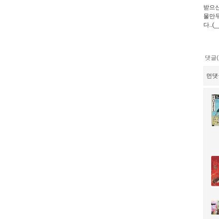
받으신
물만두
다..(_
댓글(
먼댓