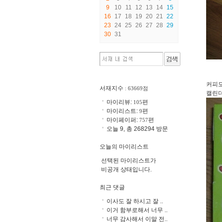
9
10
11
12
13
14
15
16
17
18
19
20
21
22
23
24
25
26
27
28
29
30
31
커피모
서재지수
: 63669점
캘린더
마이리뷰:
편
105
마이리스트:
편
9
마이페이퍼:
편
757
오늘 9, 총 268294 방문
오늘의 마이리스트
선택된 마이리스트가
비공개 상태입니다.
최근 댓글
이사도 잘 하시고 잘 ..
이거 함부로해서 너무 ..
너무 감사해서 이말 전..