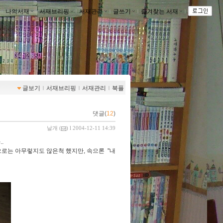
나의서재
ｌ
서재브리핑
ｌ
서재관리
ｌ
글쓰기
ｌ
즐겨찾는 서재
ｌ
글보기
ｌ
서재브리핑
ｌ
서재관리
ｌ
북플
댓글(
12
)
날개
(
) l 2004-12-11 14:39
.
으로는 아무렇지도 않은척 했지만, 속으론 "내