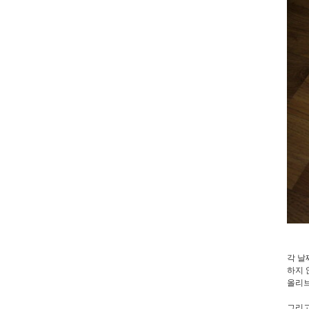
각 날
하지 
올리브
그리고