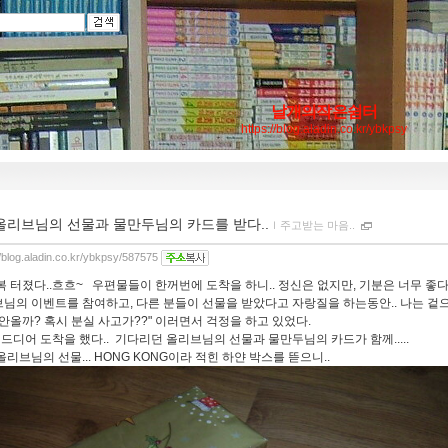
날개의작은쉼터
https://blog.aladin.co.kr/ybkpsy
올리브님의 선물과 물만두님의 카드를 받다..
ｌ
주고받는 마음..
//blog.aladin.co.kr/ybkpsy/587575
복 터졌다..흐흐~ 우편물들이 한꺼번에 도착을 하니.. 정신은 없지만, 기분은 너무 좋다.
님의 이벤트를 참여하고, 다른 분들이 선물을 받았다고 자랑질을 하는동안.. 나는 겉
 안올까? 혹시 분실 사고가??" 이러면서 걱정을 하고 있었다.
. 드디어 도착을 했다.. 기다리던 올리브님의 선물과 물만두님의 카드가 함께.....
올리브님의 선물... HONG KONG이라 적힌 하얀 박스를 뜯으니..