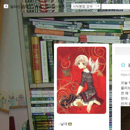
알라딘 서재
ｌ
북플
ｌ
알라딘 메인
ｌ
서재통합 검색
https:
오늘 
올리브
껀 왜
한데.
먼저 
-
날개