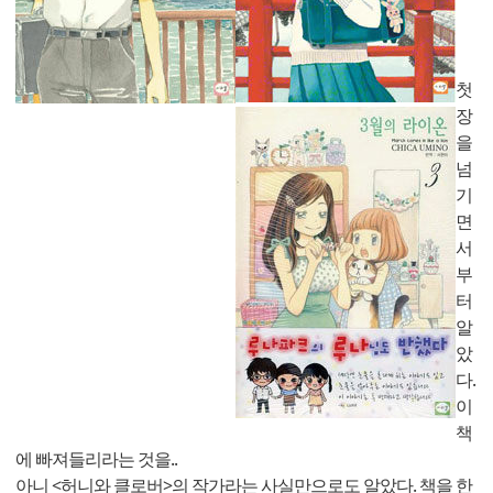
첫
장
을
넘
기
면
서
부
터
알
았
다.
이
책
에 빠져들리라는 것을..
아니 <허니와 클로버>의 작가라는 사실만으로도 알았다. 책을 한