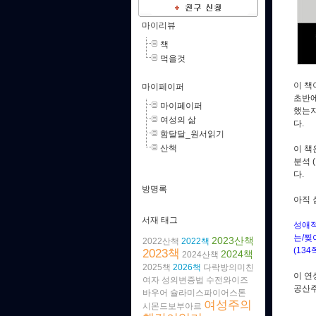
마이리뷰
책
먹을것
이 책
마이페이퍼
초반에
마이페이퍼
했는지
여성의 삶
다.
함달달_원서읽기
산책
이 책
분석 
다.
방명록
아직 
서재 태그
성애적
는/찢
2023산책
2022산책
2022책
(134
2023책
2024책
2024산책
2025책
2026책
다락방의미친
이 연
여자
성의변증법
수전와이즈
공산주
바우어
슐라미스파이어스톤
여성주의
시몬드보부아르