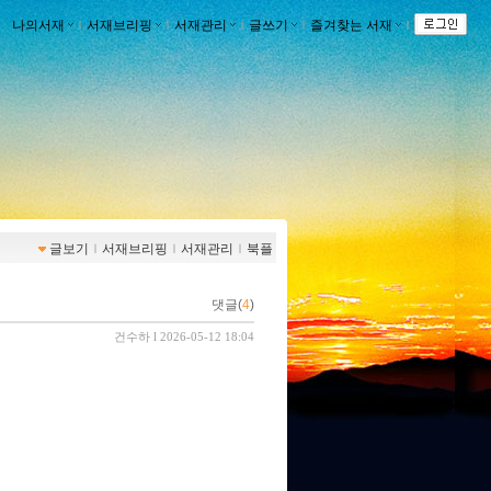
나의서재
ｌ
서재브리핑
ｌ
서재관리
ｌ
글쓰기
ｌ
즐겨찾는 서재
ｌ
글보기
ｌ
서재브리핑
ｌ
서재관리
ｌ
북플
댓글(
4
)
건수하
l 2026-05-12 18:04