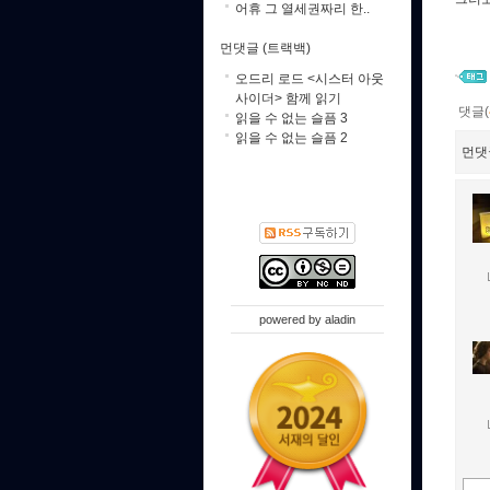
어휴 그 열세권짜리 한..
먼댓글 (트랙백)
오드리 로드 <시스터 아웃
사이더> 함께 읽기
댓글(
읽을 수 없는 슬픔 3
읽을 수 없는 슬픔 2
먼댓
powered by
aladin