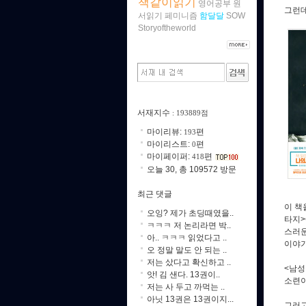
책같이읽기
영어공부
원
그런데
서읽기
페미니즘
함달달
SOW
Storyoftheworld
서재지수
: 193889점
마이리뷰:
편
193
마이리스트:
편
0
마이페이퍼:
편
418
오늘 30, 총 109572 방문
최근 댓글
이 책
오잉? 제가 초딩때였을..
타지>
ㅋㅋㅋ 저 논리라면 박..
스러운
아.. ㅋㅋㅋ 읽었다고 ..
이야기
오 정말 말도 안 되는 ..
저는 샀다고 확신하고 ..
<남성
앗! 김 샌다. 13권이..
소련이
저는 사 두고 까먹는 ..
아닛 13권은 13권이지...
그러고