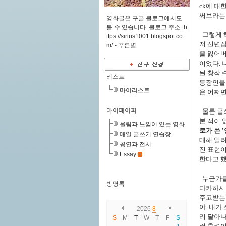
ck에 대
써보라는 
영화글은 구글 블로그에서도
볼 수 있습니다. 블로그 주소: h
그렇게 
ttps://sirius1001.blogspot.co
저 신변잡
m/ -
푸른별
을 잃어버
이었다. 
된 창작 
리스트
등장인물은
마이리스트
은 어쩌면
마이페이퍼
물론 글쓰
본 적이 
울림과 느낌이 있는 영화
로가 쓴 
매일 글쓰기 연습장
대해 알려
공연과 전시
진 표현이
Essay
한다고 했
누군가를
방명록
다카하시 
주고받는 
야. 내가
2026
8
리 달아나
S
M
T
W
T
F
S