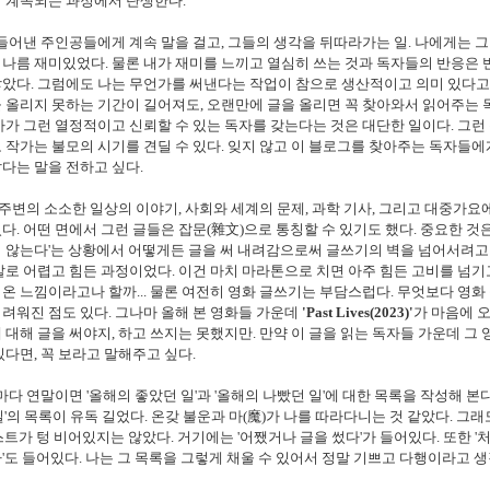
이 계속되는 과정에서 탄생한다.
어낸 주인공들에게 계속 말을 걸고, 그들의 생각을 뒤따라가는 일. 나에게는 
나름 재미있었다. 물론 내가 재미를 느끼고 열심히 쓰는 것과 독자들의 반응은 
았다. 그럼에도 나는 무언가를 써낸다는 작업이 참으로 생산적이고 의미 있다고
 올리지 못하는 기간이 길어져도, 오랜만에 글을 올리면 꼭 찾아와서 읽어주는 
가가 그런 열정적이고 신뢰할 수 있는 독자를 갖는다는 것은 대단한 일이다. 그런 
 작가는 불모의 시기를 견딜 수 있다. 잊지 않고 이 블로그를 찾아주는 독자들에
다는 말을 전하고 싶다.
주변의 소소한 일상의 이야기, 사회와 세계의 문제, 과학 기사, 그리고 대중가요에
다. 어떤 면에서 그런 글들은 잡문(雜文)으로 통칭할 수 있기도 했다. 중요한 것은
 않는다'는 상황에서 어떻게든 글을 써 내려감으로써 글쓰기의 벽을 넘어서려고
말로 어렵고 힘든 과정이었다. 이건 마치 마라톤으로 치면 아주 힘든 고비를 넘기고,
온 느낌이라고나 할까... 물론 여전히 영화 글쓰기는 부담스럽다. 무엇보다 영화
려워진 점도 있다. 그나마 올해 본 영화들 가운데
'Past Lives(2023)'
가 마음에 오
 대해 글을 써야지, 하고 쓰지는 못했지만. 만약 이 글을 읽는 독자들 가운데 그 
있다면, 꼭 보라고 말해주고 싶다.
다 연말이면 '올해의 좋았던 일'과 '올해의 나빴던 일'에 대한 목록을 작성해 본다
일'의 목록이 유독 길었다. 온갖 불운과 마(魔)가 나를 따라다니는 것 같았다. 그래
스트가 텅 비어있지는 않았다. 거기에는 '어쨌거나 글을 썼다'가 들어있다. 또한 '
'도 들어있다. 나는 그 목록을 그렇게 채울 수 있어서 정말 기쁘고 다행이라고 