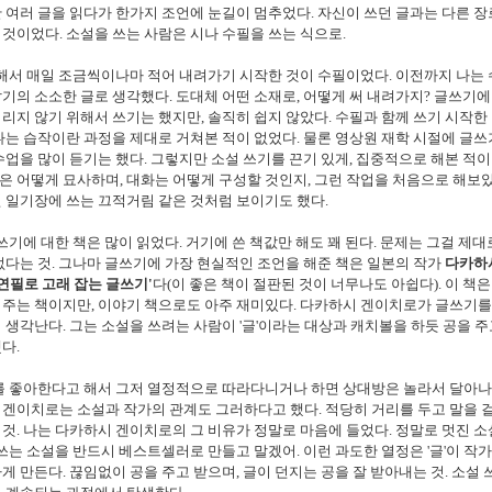
한 여러 글을 읽다가 한가지 조언에 눈길이 멈추었다. 자신이 쓰던 글과는 다른 
것이었다. 소설을 쓰는 사람은 시나 수필을 쓰는 식으로.
해서 매일 조금씩이나마 적어 내려가기 시작한 것이 수필이었다. 이전까지 나는 
기의 소소한 글로 생각했다. 도대체 어떤 소재로, 어떻게 써 내려가지? 글쓰기에
리지 않기 위해서 쓰기는 했지만, 솔직히 쉽지 않았다. 수필과 함께 쓰기 시작한
나는 습작이란 과정을 제대로 거쳐본 적이 없었다. 물론 영상원 재학 시절에 글쓰
수업을 많이 듣기는 했다. 그렇지만 소설 쓰기를 끈기 있게, 집중적으로 해본 적이
 어떻게 묘사하며, 대화는 어떻게 구성할 것인지, 그런 작업을 처음으로 해보았
 일기장에 쓰는 끄적거림 같은 것처럼 보이기도 했다.
기에 대한 책은 많이 읽었다. 거기에 쓴 책값만 해도 꽤 된다. 문제는 그걸 제대
없다는 것. 그나마 글쓰기에 가장 현실적인 조언을 해준 책은 일본의 작가
다카하
'연필로 고래 잡는 글쓰기'
다(이 좋은 책이 절판된 것이 너무나도 아쉽다). 이 책
주는 책이지만, 이야기 책으로도 아주 재미있다. 다카하시 겐이치로가 글쓰기를
 생각난다. 그는 소설을 쓰려는 사람이 '글'이라는 대상과 캐치볼을 하듯 공을 
다.
 좋아한다고 해서 그저 열정적으로 따라다니거나 하면 상대방은 놀라서 달아나
겐이치로는 소설과 작가의 관계도 그러하다고 했다. 적당히 거리를 두고 말을 
것. 나는 다카하시 겐이치로의 그 비유가 정말로 마음에 들었다. 정말로 멋진 소
 쓰는 소설을 반드시 베스트셀러로 만들고 말겠어. 이런 과도한 열정은 '글'이 작
게 만든다. 끊임없이 공을 주고 받으며, 글이 던지는 공을 잘 받아내는 것. 소설 