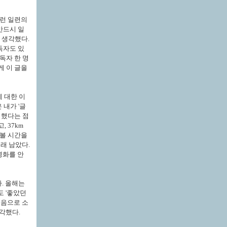
그런 일련의
반드시 일
 생각했다.
독자도 있
독자 한 명
게 이 글을
 대한 이
 내가 '글
 했다는 점
 37km
 볼 시간을
래 남았다.
영화를 안
. 올해는
도 '좋았던
처음으로 소
생각했다.