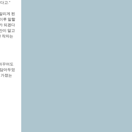
다고."
말리게 된
이루 말할
가 되겠다
만이 알고
란 작자는
 바꾸어도
 담아두었
를 가졌는