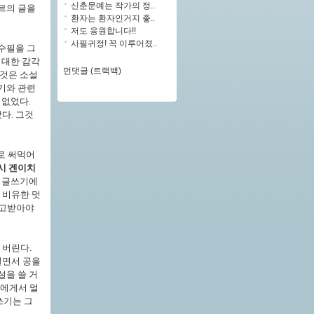
신춘문예는 작가의 정..
장르의 글을
환자는 환자인거지 좋..
저도 응원합니다!!
사필귀정! 꼭 이루어졌..
수필을 그
 대한 감각
먼댓글 (트랙백)
 것은 소설
기와 관련
 없었다.
다. 그것
로 써먹어
시 겐이치
은 글쓰기에
 비유한 멋
주고받아야
 버린다.
걸면서 공을
설을 쓸 거
가에게서 멀
쓰기는 그