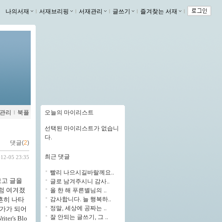
나의서재
ｌ
서재브리핑
ｌ
서재관리
ｌ
글쓰기
ｌ
즐겨찾는 서재
ｌ
관리
ｌ
북플
오늘의 마이리스트
선택된 마이리스트가 없습니
다.
댓글(
2
)
최근 댓글
-12-05 23:35
빨리 나으시길바랄께요..
보고 글을
글로 남겨주시니 감사..
럼 여겨졌
올 한 해 푸른별님의 ..
감사합니다. 늘 행복하..
흔히 나타
정말, 세상에 공짜는 ..
언가가 되어
잘 안되는 글쓰기, 그 ..
r's Blo