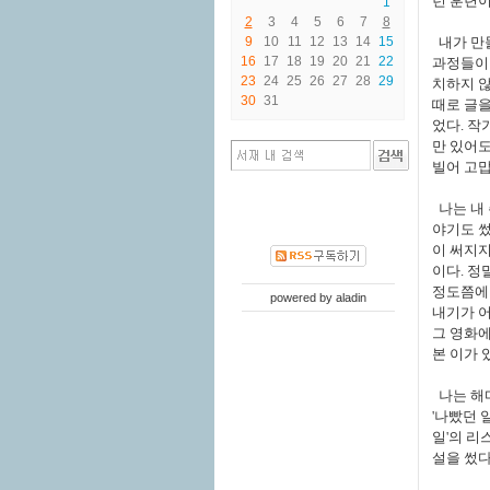
런 훈련
1
2
3
4
5
6
7
8
9
10
11
12
13
14
15
내가 만들
16
17
18
19
20
21
22
과정들이 
23
24
25
26
27
28
29
치하지 않
30
31
때로 글을
었다. 작
만 있어도
빌어 고맙
나는 내 
야기도 썼
이 써지지
이다. 정
정도쯤에 
powered by
aladin
내기가 어
그 영화에
본 이가 
나는 해마
'나빴던 
일'의 리
설을 썼다