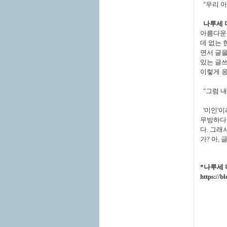
"우리 아
나루세 미
아름다운
데 없는 
면서 글을
있는 글쓰
이렇게 
"그럼 내
'미인'이
무방하다.
다. 그래
가? 아,
*나루세 
https://b