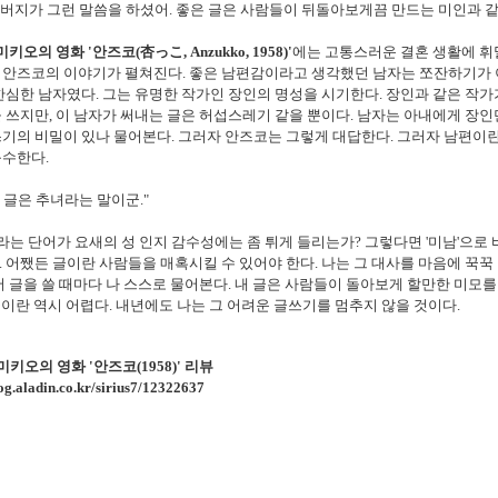
버지가 그런 말씀을 하셨어. 좋은 글은 사람들이 뒤돌아보게끔 만드는 미인과 같
키오의 영화 '안즈코(杏っこ, Anzukko, 1958)'
에는 고통스러운 결혼 생활에 휘
 안즈코의 이야기가 펼쳐진다. 좋은 남편감이라고 생각했던 남자는 쪼잔하기가 
한심한 남자였다. 그는 유명한 작가인 장인의 명성을 시기한다. 장인과 같은 작가
 쓰지만, 이 남자가 써내는 글은 허섭스레기 같을 뿐이다. 남자는 아내에게 장인
기의 비밀이 있나 물어본다. 그러자 안즈코는 그렇게 대답한다. 그러자 남편이
응수한다.
 글은 추녀라는 말이군."
라는 단어가 요새의 성 인지 감수성에는 좀 튀게 들리는가? 그렇다면 '미남'으로
 어쨌든 글이란 사람들을 매혹시킬 수 있어야 한다. 나는 그 대사를 마음에 꾹꾹
서 글을 쓸 때마다 나 스스로 물어본다. 내 글은 사람들이 돌아보게 할만한 미모
 글이란 역시 어렵다. 내년에도 나는 그 어려운 글쓰기를 멈추지 않을 것이다.
미키오의 영화 '안즈코(1958)' 리뷰
log.aladin.co.kr/sirius7/12322637