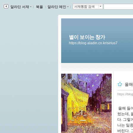
알라딘 서재
ｌ
북플
ｌ
알라딘 메인
ｌ
서재통합 검색
별이 보이는 창가
https://blog.aladin.co.kr/sirius7
올해
https://blo
올해 들어
썼는데, 
다. 그렇
나는 일종
버린다. 그