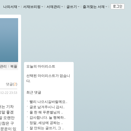
나의서재
ｌ
서재브리핑
ｌ
서재관리
ｌ
글쓰기
ｌ
즐겨찾는 서재
ｌ
관리
ｌ
북플
오늘의 마이리스트
선택된 마이리스트가 없습니
다.
댓글(
2
)
최근 댓글
-12-22 23:53
빨리 나으시길바랄께요..
저는 기차
글로 남겨주시니 감사..
정말 좋겠
올 한 해 푸른별님의 ..
감사합니다. 늘 행복하..
정말 오랜만
정말, 세상에 공짜는 ..
신참은 구
잘 안되는 글쓰기, 그 ..
 문운이 있