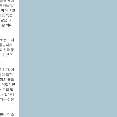
 글을 세상
문예지든 당
선이 되려면
하듯 특정
음알음 그
 잘 써내
으로는 도대
루뭉술하게
의 한국 문
수 없겠구
 없다. 메
품이 출판
사람의 글을
는 이질적인
 돈을 벌
에서 얼마나
아가는 삶은
 한강의 소