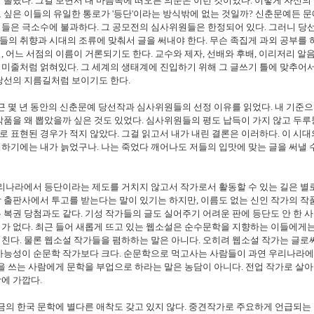
 놀랐다. 그걸 보면서 내 마음속에 떠오른 의문은 이런 것이었다. 이렇게 자신의
 싶은 이들의 유일한 통로가 '등단'이라는 방식밖에 없는 것일까? 신춘문예든 
들은 극소수에 불과하다. 그 공모전의 심사위원들은 한정되어 있다. 그러니 당
의 취향과 시대의 조류에 맞춰서 글을 써내야 한다. 무슨 족집게 과외 공부를 
, 어느 서점의 이름이 거론되기도 한다. 교수와 제자, 선배와 후배, 이리저리 알
미줄처럼 얽혀있다. 그 세계의 생태계에 진입하기 위해 그 글쓰기 틀에 맞추어서
당선의 지름길처럼 보이기도 한다.
 몇 년 동안의 신춘문예 당선작과 심사위원들의 선정 이유를 읽었다. 내 기준
작품을 왜 뽑았을까 싶은 것도 있었다. 심사위원들의 평도 납득이 가지 않고 두
 표현된 경우가 적지 않았다. 그걸 읽고서 내가 내린 결론은 이러하다. 이 시대
하기에는 내가 늙었구나. 나는 죽었다 깨어나도 저들의 입맛에 맞는 글을 써낼 
나라에서 등단이라는 제도를 거치지 않고서 작가로서 활동할 수 있는 길은 별로
 출판사에서 투고를 받는다는 말이 있기는 하지만, 이름도 없는 신인 작가의 작
 복권 당첨과도 같다. 기성 작가들의 글도 실어주기 어려운 판에 등단도 안 한 
가 없다. 최근 들어 새롭게 뜨고 있는 웹소설은 순수문학을 지향하는 이들에게
친다. 물론 웹소설 작가들을 폄하하는 말은 아니다. 오히려 웹소설 작가는 글로써
 가능성이 순문학 작가보다 크다. 순문학으로 먹고사는 사람들이 과연 우리나라
을 쓰는 사람에게 문학을 부업으로 하라는 말은 농담이 아니다. 전업 작가로 살
에 가깝다.
의 한국 문학에 별다른 애착도 갖고 있지 않다. 중견작가로 주요하게 언급되는