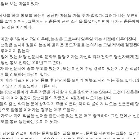
시험해 보는 마음이었다.
사를 하고 통보를 하는지 궁금한 마음을 가눌 수가 없었다. 그러다 나는 우연히
 알게 되어서, 그쪽에서 신춘문예 관련 소식을 들었다. 이번에 내가 신춘문예에
 된 것은 이러하다.
은 마감 후 5일에서 7일 이후에, 본심은 그로부터 일주일 되는 시점에 이루어진다.
작 선정은 심사위원들이 본심에 올라온 응모작들을 논의하는 그날 저녁에 결정된다
이루어지지 않는다.
 현장에 있는 해당 신문사의 문화부 담당 기자는 자신의 휴대전화로 당선자에게 전
당선 통보 전화는 010 번호로 뜬다.
자가 타 신문사에 중복 투고를 했는지, 또는 이전에 수상 경력이 있는지, 기존 작품
지를 검토하는 과정이 있다.
사에 따라 다르지만, 당선 통보 후 당선자들 모이게 해놓고 사진 찍는 곳도 있다. 1
낼 기삿거리가 필요하기 때문이다.
사는 당선자들에게 추후 작품을 게재할 지면을 할당하지는 않는다. 그것이 신춘문
다. 메이저 일간지 당선자들의 작품집이 4월경에 나오기는 한다.
자들의 출신 학과는 문예창작과가 주를 이룬다. 해마다 쏟아져 나오는 신춘문예 
인으로 활동을 이어가는 경우는 매우 드물다.
 작가로서 자기 작품을 실어줄 출판사를 찾는 일은 매우 중요하다. 그런 면에서 
모를 통해 등단하는 것이 더 낫다.
 당선을 간절히 바라는 문학도들의 글을 보면서, 문학을 사랑하는 그들의 열정