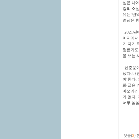
설은 나에
강의 소설
유는 '번
영광은 
2021년
이지에서 
거 자기 
평론가도 
을 쓰는 
신춘문예에
났다. 내
야 한다.
화 글은 
마쪼가리처
가 없다.
너무 쓸쓸
댓글(
2
)