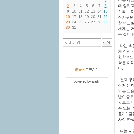
나는 새삼
1
에 알리고
2
3
4
5
6
7
8
9
10
11
12
13
14
15
선되는 이
16
17
18
19
20
21
22
심사위원들
23
24
25
26
27
28
29
창작 교실
30
31
세계는 거
는 것이 
나는 최근
체 이런 
현학적으로
학을 이해
나.
현재 우리
powered by
aladin
이저 문학
되는 일은
받아줄 리
것으로 비
수 있는
될까? 글
사실 환상
나는 지금