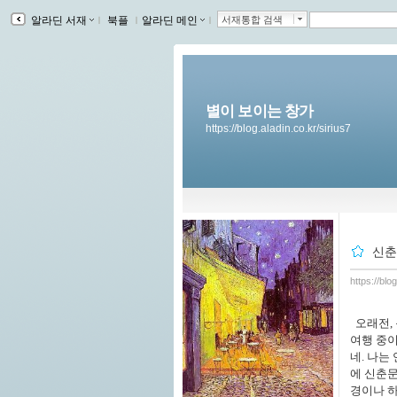
알라딘 서재
ｌ
북플
ｌ
알라딘 메인
ｌ
서재통합 검색
별이 보이는 창가
https://blog.aladin.co.kr/sirius7
신춘
https://blo
오래전, 
여행 중이
네. 나는
에 신춘문
경이나 하