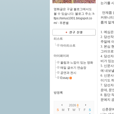
는가를 
영화글은 구글 블로그에서도
언제쯤 심
볼 수 있습니다. 블로그 주소: h
커뮤니티를
ttps://sirius1001.blogspot.co
롭게 알게
m/ -
푸른별
1. 예심
2. 당선
리스트
주말에 
마이리스트
3. 본심
그러므로 
마이페이퍼
4. 당선
비가 있는
울림과 느낌이 있는 영화
5. 신문
매일 글쓰기 연습장
에 내보
공연과 전시
6. 신문
Essay
이기도 하
7. 당선
운데, 문
방명록
8. 등단
문예지 공
2026
8
신춘문예
S
M
T
W
T
F
S