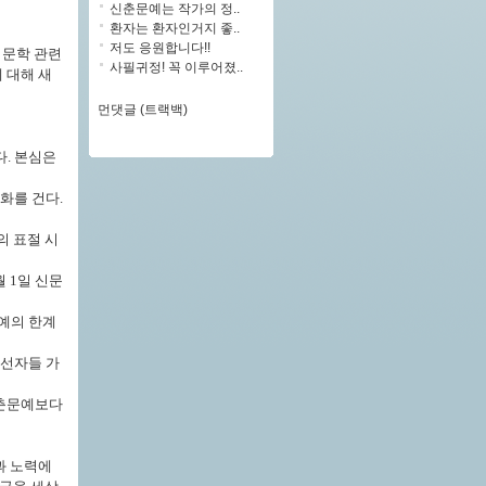
신춘문예는 작가의 정..
환자는 환자인거지 좋..
저도 응원합니다!!
 문학 관련
사필귀정! 꼭 이루어졌..
 대해 새
먼댓글 (트랙백)
. 본심은
화를 건다.
의 표절 시
월 1일 신문
예의 한계
당선자들 가
신춘문예보다
과 노력에