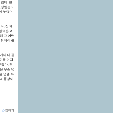
렵다. 한
인정받는 이
어 누렸던
다, 첫 페
경숙은 과
해 그 어떤
 명색이 글
거의 다 끝
늘귀를 거쳐
투했다. 영
은 무슨 넝
을 멈출 수
곳의 풍광이
ｌ
찜하기