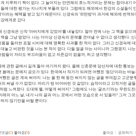
게 지루하기 짝이 없다. 그 늘어지는 만연체의 흐느적거리는 문체는 참아내기 어
들에 대한 평가는 지나치게 부풀려 있다. 그럼에도 해외에서 한강의 소설들이 
역'이라는 혜택을 받고 있기 때문이다. 신경숙의 '외딴방'이 과거에 해외에 번역되
한강에게로 갔다.
에 신경숙은 신작 '아버지에게 갔었어'를 내놓았다. 얼마 전에 나는 그 책을 읽으려
책을 그냥 덮었다. 나는 더이상 신경숙의 문체를 견뎌낼 수 없다고 생각했다. 신
작품을 둘러싼 표절 시비에 대해 명확한 사과를 한 적이 없다. 그리고 신경숙에 대
대놓고 비판한 것을 나는 본 적이 없다. 다들 얼굴 아는 사이니까 그랬겠지. 나는
사람들이 저리도 부끄러움이 없고 자존감이 없을까, 하고 생각했다.
 관한 글에서 길게 돌아 여기까지 왔다. 올해 신춘문예 당선자에 대한 통보는 
년 봄에는 문예지 공모가 있다. 한국에서 작가가 되려면 어쨌든 '등단'이라는 바
 어쨌든 글은 계속 써야지. 나는 올 한 해 동안 써지지 않는 글을 부여잡고 고군분
거의 써낼 수가 없었다. 머리가 텅 비어버린 것 같았다. 습작이라고 끄적거린 글들
럼 느껴졌다. 도대체 뭘, 어떻게 써야지? 그럼에도 나는 '글쓰기'라는 무한도전
 미래의 어느 날, 내가 나의 글과 어느 곳에서 어떤 모습으로 서 있을까? 그저 그
하지 않기만을 바랄 뿐이다.
먼댓글(
0
)
좋아요(
9
)
좋아요
ｌ
공유하기