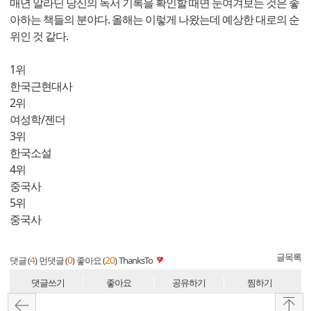
매년 알라딘 당신의 독서 기록을 확인할 때면 눈여겨보는 것은 좋
아하는 책들의 분야다. 올해는 이렇게 나왔는데 예상한 대로의 순
위인 것 같다.
1위
한국근현대사
2위
여성학/젠더
3위
한국소설
4위
중국사
5위
중국사
글목록
4
0
20
댓글 (
)
먼댓글 (
)
좋아요 (
)
ThanksTo
댓글쓰기
좋아요
공유하기
찜하기