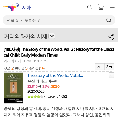
거리의화가의 서재
[100자평] The Story of the World, Vol. 3 : History for the Classi
메뉴
cal Child: Early Modern Times
거리의화가 2024/10/01 21:52
2
0
14
댓글 (
)
먼댓글 (
)
좋아요 (
)
The Story of the World, Vol. 3...
수잔 와이즈 바우어
22,810
원 (
35%
↓
230
)
2020-02-25
: 1,692
중세의 왕정과 봉건제, 종교 전쟁과 대항해 시대를 지나 격변의 시
대가 되어 자유과 평등의 열망이 일었다. 그러나 상업, 공업화와