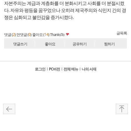
자본주의는 계급과 계층화를 더 분화시키고 사회를 더 분절시켰
다. 자유와 평등을 꿈꾸었으나 오히려 제국주의와 식민지 간의 경
쟁은 심화되고 불안감을 증가시켰다.
글목록
2
0
14
댓글 (
)
먼댓글 (
)
좋아요 (
)
ThanksTo
댓글쓰기
좋아요
공유하기
찜하기
로그인
l
PC버전
l
전체 메뉴
l
나의 서재