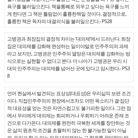
욕구를 불러일으킨다. 책을통째로 외우고 싶다는 욕구를 느끼
게 한다면 그 책은 틀림없이 훌륭한책일 것이다. 결정적으로,
훌륭한 책은 독자의 대결의식을 불러일으킨다.
- P528
고병권과 최장집의 결정적 차이는 ‘대의제‘에서 드러난다. 최장
집은 대의제를 강화해 완성하는 일이야말로 민주주의의 과제
라고 보지만, 고병권은 민주주의 열망은 대의제를 강화하는 방
식으로는 실현할 수 없다고 본다. 더 나아가 고병권은 우리 시
대의 민주주의는 대의제를 넘어선 곳에 있다고 암시한다.
- P53
8
언어 현실에서 발견되는 표상성(대표성)은 우리삶의 보편 조건
이다. 직접민주주의의 현장에서조차도 어떤 목소리가 결·집단
적 대표성을 얻는 것은 자연스럽고도 불가피한 일이다. 그런 점
에서 우리에게 대의제는 회피하거나 우회하기 어려운 존재 조
건으로 다가온다. 대의제를 완전히 극복한 세계를 창안하는 것
은 삶의 원초적 조건을 초월하지 않는 한 불가능한 일이 아닐
까. 우리가 할 수 있는 일은 대의제라는 그 한계를 끊임없이 받