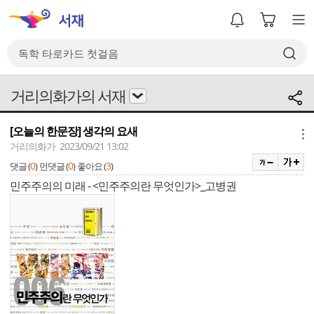
거리의화가의 서재
[오늘의 한문장] 생각의 요새
메뉴
거리의화가 2023/09/21 13:02
0
0
3
댓글 (
)
먼댓글 (
)
좋아요 (
)
민주주의의 미래 - <민주주의란 무엇인가>_고병권