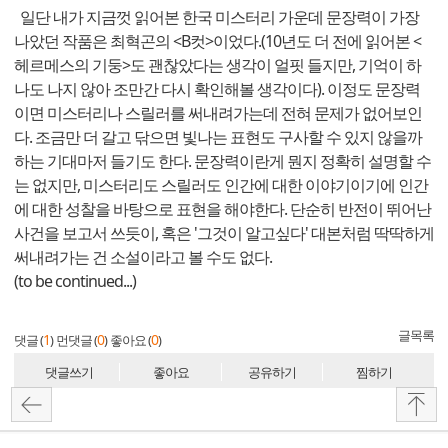
일단 내가 지금껏 읽어본 한국 미스터리 가운데 문장력이 가장
나았던 작품은 최혁곤의 <B컷>이었다.(10년도 더 전에 읽어본 <
헤르메스의 기둥>도 괜찮았다는 생각이 얼핏 들지만, 기억이 하
나도 나지 않아 조만간 다시 확인해볼 생각이다). 이정도 문장력
이면 미스터리나 스릴러를 써내려가는데 전혀 문제가 없어보인
다. 조금만 더 갈고 닦으면 빛나는 표현도 구사할 수 있지 않을까
하는 기대마저 들기도 한다. 문장력이란게 뭔지 정확히 설명할 수
는 없지만, 미스터리도 스릴러도 인간에 대한 이야기이기에 인간
에 대한 성찰을 바탕으로 표현을 해야한다. 단순히 반전이 뛰어난
사건을 보고서 쓰듯이, 혹은 '그것이 알고싶다' 대본처럼 딱딱하게
써내려가는 건 소설이라고 볼 수도 없다.
(to be continued...)
글목록
1
0
0
댓글 (
)
먼댓글 (
)
좋아요 (
)
댓글쓰기
좋아요
공유하기
찜하기