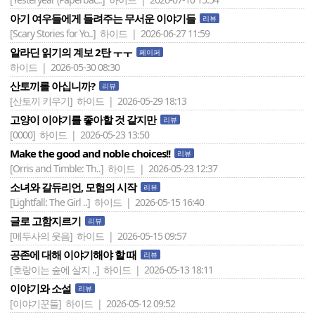
아기 여우들에게 들려주는 무서운 이야기들
리뷰
[Scary Stories for Yo..]
하이드 | 2026-06-27 11:59
알라딘 읽기의 계보 2탄 ㅜㅜ
페이퍼
하이드 | 2026-05-30 08:30
산토끼를 아십니까?
리뷰
[산토끼 키우기]
하이드 | 2026-05-29 18:13
고양이 이야기를 좋아할 것 같지만
리뷰
[0000]
하이드 | 2026-05-23 13:50
Make the good and noble choices!!
리뷰
[Orris and Timble: Th..]
하이드 | 2026-05-23 12:37
소녀와 갈듀리언, 모험의 시작
리뷰
[Lightfall: The Girl ..]
하이드 | 2026-05-15 16:40
글로 고함지르기
리뷰
[메두사의 웃음]
하이드 | 2026-05-15 09:57
공존에 대해 이야기해야 할 때
리뷰
[호랑이는 숲에 살지 ..]
하이드 | 2026-05-13 18:11
이야기와 소설
리뷰
[이야기꾼들]
하이드 | 2026-05-12 09:52