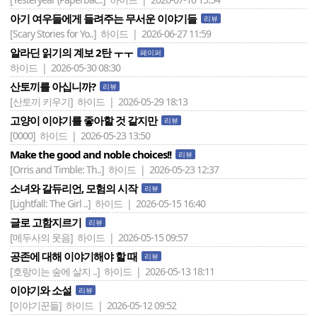
아기 여우들에게 들려주는 무서운 이야기들
리뷰
[Scary Stories for Yo..]
하이드 | 2026-06-27 11:59
알라딘 읽기의 계보 2탄 ㅜㅜ
페이퍼
하이드 | 2026-05-30 08:30
산토끼를 아십니까?
리뷰
[산토끼 키우기]
하이드 | 2026-05-29 18:13
고양이 이야기를 좋아할 것 같지만
리뷰
[0000]
하이드 | 2026-05-23 13:50
Make the good and noble choices!!
리뷰
[Orris and Timble: Th..]
하이드 | 2026-05-23 12:37
소녀와 갈듀리언, 모험의 시작
리뷰
[Lightfall: The Girl ..]
하이드 | 2026-05-15 16:40
글로 고함지르기
리뷰
[메두사의 웃음]
하이드 | 2026-05-15 09:57
공존에 대해 이야기해야 할 때
리뷰
[호랑이는 숲에 살지 ..]
하이드 | 2026-05-13 18:11
이야기와 소설
리뷰
[이야기꾼들]
하이드 | 2026-05-12 09:52