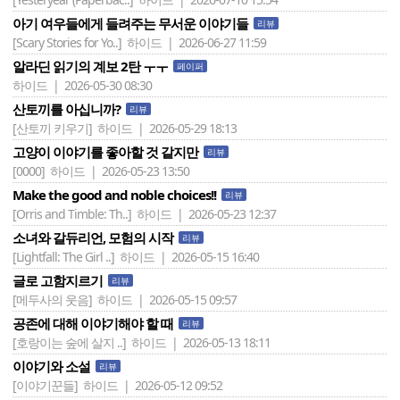
아기 여우들에게 들려주는 무서운 이야기들
리뷰
[Scary Stories for Yo..]
하이드 | 2026-06-27 11:59
알라딘 읽기의 계보 2탄 ㅜㅜ
페이퍼
하이드 | 2026-05-30 08:30
산토끼를 아십니까?
리뷰
[산토끼 키우기]
하이드 | 2026-05-29 18:13
고양이 이야기를 좋아할 것 같지만
리뷰
[0000]
하이드 | 2026-05-23 13:50
Make the good and noble choices!!
리뷰
[Orris and Timble: Th..]
하이드 | 2026-05-23 12:37
소녀와 갈듀리언, 모험의 시작
리뷰
[Lightfall: The Girl ..]
하이드 | 2026-05-15 16:40
글로 고함지르기
리뷰
[메두사의 웃음]
하이드 | 2026-05-15 09:57
공존에 대해 이야기해야 할 때
리뷰
[호랑이는 숲에 살지 ..]
하이드 | 2026-05-13 18:11
이야기와 소설
리뷰
[이야기꾼들]
하이드 | 2026-05-12 09:52