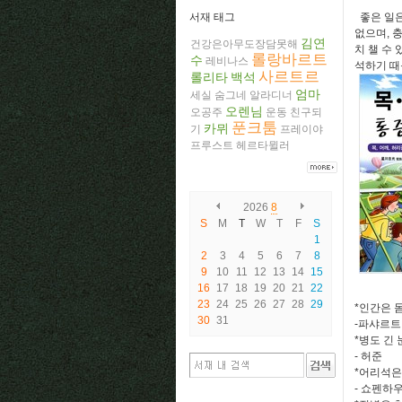
서재 태그
좋은 일은
없으며, 
김연
건강은아무도장담못해
치 챌 수
롤랑바르트
수
레비나스
석하기 때
사르트르
롤리타
백석
엄마
세실
숨그네
알라디너
오렌님
오공주
운동
친구되
푼크툼
카뮈
기
프레이야
프루스트
헤르타뮐러
2026
8
S
M
T
W
T
F
S
1
2
3
4
5
6
7
8
9
10
11
12
13
14
15
16
17
18
19
20
21
22
23
24
25
26
27
28
29
*인간은 
30
31
-파샤르트
*병도 긴
- 허준
*어리석은
- 쇼펜하