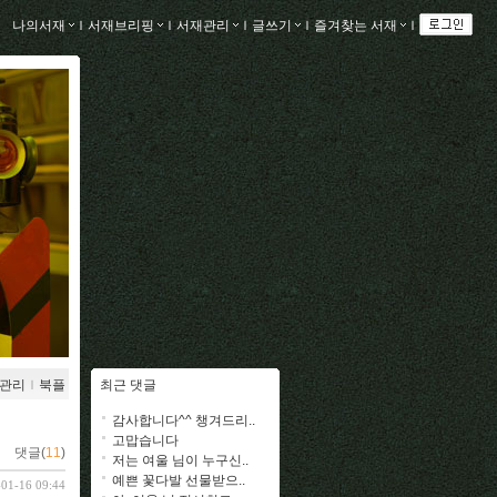
나의서재
ｌ
서재브리핑
ｌ
서재관리
ｌ
글쓰기
ｌ
즐겨찾는 서재
ｌ
관리
ｌ
북플
최근 댓글
감사합니다^^ 챙겨드리..
고맙습니다
댓글(
11
)
저는 여울 님이 누구신..
예쁜 꽃다발 선물받으..
-01-16 09:44