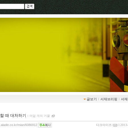
글보기
ｌ
서재브리핑
ｌ
서재
할 때 대처하기
ｌ
여덟 개의 거울
g.aladin.co.kr/mian/6086912
다크아이즈
(
) l 2013