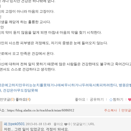
천 개나 있지만 건강은 하나밖에 없다.
네
몸의 고장이 아니라 마음의 고장이다.
인
인생을 깨닫게 하는 훌륭한 교사다.
영안
몸의 약이 듣지 않음을 알게 되면 마침내 마음의 약을 찾기 시작한다.
타인의 사소한 피부병은 걱정해도, 자기의 중병은 눈에 들어오지 않는다.
근로에서 오고 만족은 건강에서 온다.
즈
자신에 대하여 전혀 알지 못하기 때문에 많은 사람들은 건강한데도 불구하고 죽어간다
면서도 스스로 건강하다고 생각한다.
병은예고하지만우리는눈치를못채거나애써무시하거나두려워서회피하려한다
병원은
,
다
건강은아무도장담못해
,
먼댓글(
0
)
좋아요(
4
)
좋아요
ｌ
공유하기
ｌ
찜하기
ｌ
소 :
ㅣ
https://blog.aladin.co.kr/trackback/mian/6086912
주소복사
먼댓글
페크pek0501
|
|
2013-01-18 13:49
좋아요
0
댓글달기
URL
저런... 그런 일이 있었군요. 걱정이 되네요.