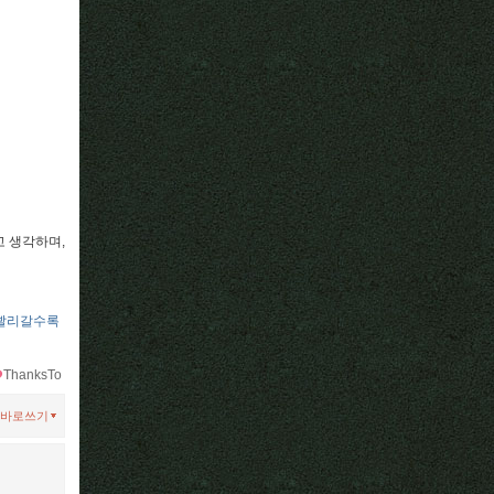
고 생각하며,
빨리갈수록
ThanksTo
바로쓰기