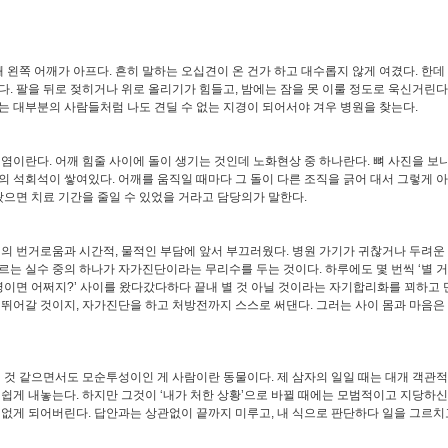
 왼쪽 어깨가 아프다. 흔히 말하는 오십견이 온 건가 하고 대수롭지 않게 여겼다. 한데
다. 팔을 뒤로 젖히거나 위로 올리기가 힘들고, 밤에는 잠을 못 이룰 정도로 욱신거린다
는 대부분의 사람들처럼 나도 견딜 수 없는 지경이 되어서야 겨우 병원을 찾는다.
이란다. 어깨 힘줄 사이에 돌이 생기는 것인데 노화현상 중 하나란다. 뼈 사진을 보니
의 석회석이 쌓여있다. 어깨를 움직일 때마다 그 돌이 다른 조직을 긁어 대서 그렇게 
 왔으면 치료 기간을 줄일 수 있었을 거라고 담당의가 말한다.
 번거로움과 시간적, 물적인 부담에 앞서 부끄러웠다. 병원 가기가 귀찮거나 두려운
르는 실수 중의 하나가 자가진단이라는 무리수를 두는 것이다. 하루에도 몇 번씩 ‘별 거
큰병이면 어쩌지?’ 사이를 왔다갔다하다 끝내 별 것 아닐 것이라는 자기합리화를 꾀하고 만
 뛰어갈 것이지, 자가진단을 하고 처방전까지 스스로 써댄다. 그러는 사이 몸과 마음은
것 같으면서도 모순투성이인 게 사람이란 동물이다. 제 삼자의 일일 때는 대개 객관
 쉽게 내놓는다. 하지만 그것이 ‘내가 처한 상황’으로 바뀔 때에는 모범적이고 지당하신
 없게 되어버린다. 답안과는 상관없이 끝까지 미루고, 내 식으로 판단하다 일을 그르치