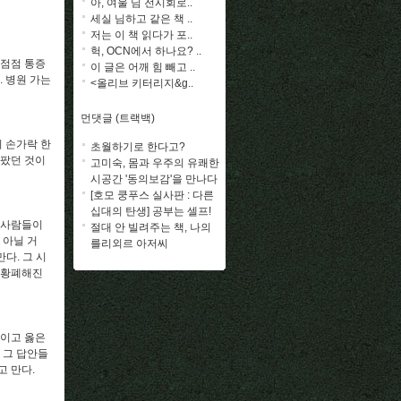
아, 여울 님 전시회로..
세실 님하고 같은 책 ..
저는 이 책 읽다가 포..
헉, OCN에서 하나요? ..
 점점 통증
이 글은 어깨 힘 빼고 ..
. 병원 가는
<올리브 키터리지&g..
먼댓글 (트랙백)
 손가락 한
초월하기로 한다고?
아팠던 것이
고미숙, 몸과 우주의 유쾌한
시공간 '동의보감'을 만나다
[호모 쿵푸스 실사판 : 다른
십대의 탄생] 공부는 셀프!
 사람들이
절대 안 빌려주는 책, 나의
 아닐 거
를리외르 아저씨
다. 그 시
 황폐해진
적이고 옳은
 그 답안들
고 만다.