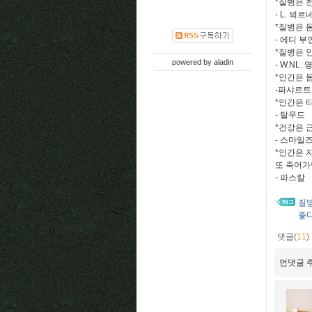
*질병은 
- L. 뵈르
*질병은 
- 에디 부
*질병은 
powered by
aladin
- W.NL. 
*인간은 
-파샤르트
*인간은 
- 탈무드
*건강은 
- 스마일
*인간은 
또 죽어가
- 파스칼
질
좋
댓글(
11
)
먼댓글 주