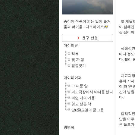
종이의 직속이 되는 일의 즐거
몇 개월째
움과 버거움 -
다크아이즈
이 심해진
걸 싫어하
마이리뷰
석회석건염
리뷰
마디 정도
다. 빨리
몇 자 평
밑줄긋기
치료과정의
마이페이퍼
흔히 저지
그 대문 앞
야’와 ‘
미도극장에서 야시를 봤다
간에 병원
다.
여덟 개의 거울
읽고 싶은 책
감(感)요일의 푼크툼
합리적인 
답을 아주
은 쓸모가
방명록