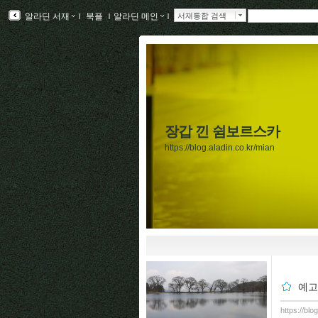
알라딘 서재
ｌ
북플
ｌ
알라딘 메인
ｌ
서재통합 검색
장갑 낀 쉼보르스카
https://blog.aladin.co.kr/mian
예고
https://blo