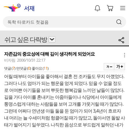
쉬고 싶은 다락방
자존감의 중요성에 대해 깊이 생각하게 되었어요
메뉴
비자림 2006/10/31 22:17
7
0
11
댓글 (
)
먼댓글 (
)
좋아요 (
)
어릴 때부터 아이들을 좋아해서 결혼 전 조카들도 무지 아꼈었다.
그러다 나도 엄마가 되는 행운을 얻게 되었다. 믿을 수 없을 정도
로 어여쁜 아기들을 보며 뿌듯한 행복감을 느끼던 날들이 많았다.
길을 가다 아이를 혼내키는 아줌마들이나 식당에서 아이들에게
퉁명스럽게 대하는 사람들을 보며 고개를 갸웃거릴 때가 많았다.
그런데 어쩌다 연년생 아들 둘을 둔 엄마가 되어 3,4년이 흐르자
내 머리는 늘 수세미처럼 헝클어질 때가 많았고, 돌아서면 돌발 사
태가 벌어지기 일쑤였다. 나직한 음성으로 부드럽게 말하던 내가