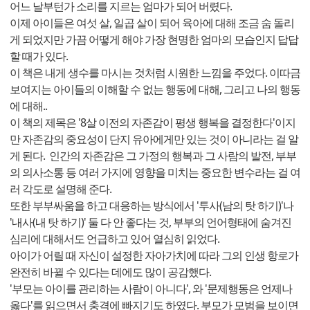
어느 날부턴가 소리를 지르는 엄마가 되어 버렸다.
이제 아이들은 여섯 살, 일곱 살이 되어 육아에 대해 조금 숨 돌리
게 되었지만 가끔 어떻게 해야 가장 현명한 엄마의 모습인지 답답
할 때가 있다.
이 책은 내게 생수를 마시는 것처럼 시원한 느낌을 주었다. 이따금
보여지는 아이들의 이해할 수 없는 행동에 대해, 그리고 나의 행동
에 대해..
이 책의 제목은 '8살 이전의 자존감이 평생 행복을 결정한다'이지
만 자존감의 중요성이 단지 유아에게만 있는 것이 아니라는 걸 알
게 된다. 인간의 자존감은 그 가정의 행복과 그 사람의 발전, 부부
의 의사소통 등 여러 가지에 영향을 미치는 중요한 변수라는 걸 여
러 각도로 설명해 준다.
또한 부부싸움을 하고 대응하는 방식에서 '투사(남의 탓 하기)'나
'내사(내 탓 하기)' 둘 다 안 좋다는 것, 부부의 언어형태에 숨겨진
심리에 대해서도 언급하고 있어 열심히 읽었다.
아이가 어릴 때 자신이 설정한 자아가치에 따라 그의 인생 항로가
완전히 바뀔 수 있다는 데에도 많이 공감했다.
'부모는 아이를 관리하는 사람이 아니다', 와 '문제행동은 언제나
옳다'를 읽으면서 충격에 빠지기도 하였다. 부모가 모범을 보이면