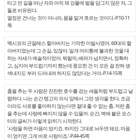
타고 먼 길을 떠난 자와 아직 채 강물에 발을 담그지 않은 자, 그
둘로 비유된다.
열정은 건너는 것이 아니라, 몸을 맡겨 흐르는 것이다.-P.10-11
쪽
멕시코의 곤잘레스 할아버지는 기막힌 이발사였어. 60대의 할
아버지였는데 그 손길, 있잖아. 일개 머리통에 불과한 것을 대
하는 자세가 예술적이었어. 뭐랄까, 배려가 넘치면서, 정확하
고, 심지어 부드럽기까지 했는데 중요한 건 이 모든 걸 전혀 생
색내지도 부러 드러내려 하지도 않았다는 거야.-P.14-15쪽
춤을 추는 두 사람은 잔잔한 호수를 걷는 새들처럼 부드럽고 날
렵하다. 나는 순간 탱고의 의식 앞에서 그런 생각을 한다. 조금
이라도 서로를 좋아하지 않는다면 절대 출 수 없는 춤. 저런 춤
을 추는데 사랑에 빠지지 않을 수 있을까. 순간, 벽에 붙은 포스
터의 글씨가 이렇게 읽히기 시작한다.
'사랑을 하면 마음이 엉키죠. 하지만 그대로 놔두면 돼요. 마음
이 엉키면 그게 바로 사랑이죠.'-P.44-45쪽