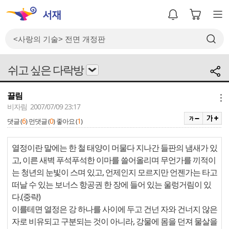
쉬고 싶은 다락방
끌림
메뉴
비자림 2007/07/09 23:17
6
0
1
댓글 (
)
먼댓글 (
)
좋아요 (
)
열정이란 말에는 한 철 태양이 머물다 지나간 들판의 냄새가 있
고, 이른 새벽 푸석푸석한 이마를 쓸어올리며 무언가를 끼적이
는 청년의 눈빛이 스며 있고, 언제인지 모르지만 언젠가는 타고
떠날 수 있는 보너스 항공권 한 장에 들어 있는 울렁거림이 있
다.(중략)
이를테면 열정은 강 하나를 사이에 두고 건넌 자와 건너지 않은
자로 비유되고 구분되는 것이 아니라, 강물에 몸을 던져 물살을