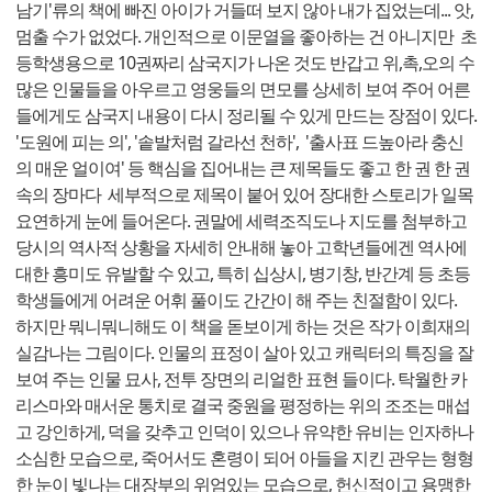
남기'류의 책에 빠진 아이가 거들떠 보지 않아 내가 집었는데... 앗,
멈출 수가 없었다. 개인적으로 이문열을 좋아하는 건 아니지만 초
등학생용으로 10권짜리 삼국지가 나온 것도 반갑고 위,촉,오의 수
많은 인물들을 아우르고 영웅들의 면모를 상세히 보여 주어 어른
들에게도 삼국지 내용이 다시 정리될 수 있게 만드는 장점이 있다.
'도원에 피는 의', '솥발처럼 갈라선 천하', '출사표 드높아라 충신
의 매운 얼이여' 등 핵심을 집어내는 큰 제목들도 좋고 한 권 한 권
속의 장마다 세부적으로 제목이 붙어 있어 장대한 스토리가 일목
요연하게 눈에 들어온다. 권말에 세력조직도나 지도를 첨부하고
당시의 역사적 상황을 자세히 안내해 놓아 고학년들에겐 역사에
대한 흥미도 유발할 수 있고, 특히 십상시, 병기창, 반간계 등 초등
학생들에게 어려운 어휘 풀이도 간간이 해 주는 친절함이 있다.
하지만 뭐니뭐니해도 이 책을 돋보이게 하는 것은 작가 이희재의
실감나는 그림이다. 인물의 표정이 살아 있고 캐릭터의 특징을 잘
보여 주는 인물 묘사, 전투 장면의 리얼한 표현 들이다. 탁월한 카
리스마와 매서운 통치로 결국 중원을 평정하는 위의 조조는 매섭
고 강인하게, 덕을 갖추고 인덕이 있으나 유약한 유비는 인자하나
소심한 모습으로, 죽어서도 혼령이 되어 아들을 지킨 관우는 형형
한 눈이 빛나는 대장부의 위엄있는 모습으로, 헌신적이고 용맹한