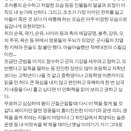
조자룡의 순수하고 처절한 모습 등등 인물들의 얼굴과 표정이 아
직도 내 눈가에 선하다. 그리고, 조조가 가장 아끼던 전위를 잃고
아들이 죽은 것 보다 더 애통해 하는 모습은 아주 비장한 모습으로
실감나게 표현되었다.
위의 순욱, 곽가, 순유, 사마의 등과 촉의 제갈공명, 봉추, 강유, 오
의 주유, 육손 등 뒤에서 영웅들의 두뇌가 되었던 군사들의 치열
한 지략과 전술도 참 볼만 했다. 아슬아슬했던 적벽대전의 스릴감
이란....
조금만 군법을 어겨도 참수하고 군의 기강을 세우려고 참하고, 모
반했다고 일족을 멸하는 등 잔인한 장면도 많아 초등학교 저학년
보다는 고학년이 나을 것 같고 중학생이나 고등학생 어른까지도
읽을 만 하다. 큰 욕심을 내지 않고 편안하고 유쾌하게 한 번 삼국
지 내용을 다시 훑고 싶다면 이 만화책을 읽어 보라고 권하고 싶
다.
무료하고 심심하여 몸이 근질근질할 때 다시 이 책을 찾게 될 것
같다. 페이지만 열면 영웅들의 흥미진진한 이야기와 굳센 의리, 권
력을 움켜 쥐려는 자들의 야망이나 그 뒤안길에서 희생되는 슬픈
운명 등 내 머릿속을 꽉 채울 재미난 옛날 이야기가 거기 그대로