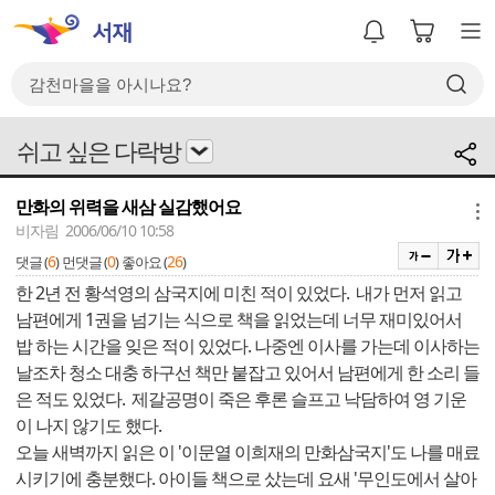
쉬고 싶은 다락방
만화의 위력을 새삼 실감했어요
메뉴
비자림 2006/06/10 10:58
6
0
26
댓글 (
)
먼댓글 (
)
좋아요 (
)
한 2년 전 황석영의 삼국지에 미친 적이 있었다. 내가 먼저 읽고
남편에게 1권을 넘기는 식으로 책을 읽었는데 너무 재미있어서
밥 하는 시간을 잊은 적이 있었다. 나중엔 이사를 가는데 이사하는
날조차 청소 대충 하구선 책만 붙잡고 있어서 남편에게 한 소리 들
은 적도 있었다. 제갈공명이 죽은 후론 슬프고 낙담하여 영 기운
이 나지 않기도 했다.
오늘 새벽까지 읽은 이 '이문열 이희재의 만화삼국지'도 나를 매료
시키기에 충분했다. 아이들 책으로 샀는데 요새 '무인도에서 살아