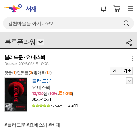
블루플라워
블러드문 - 요 네스뵈
메뉴
Breeze 2026/03/15 18:28
1
0
13
댓글 (
)
먼댓글 (
)
좋아요 (
)
블러드문
요 네스뵈
18,720
원 (
10%
↓
1,040
)
2025-10-31
: 3,244
#블러드문 #요네스뵈 #비채