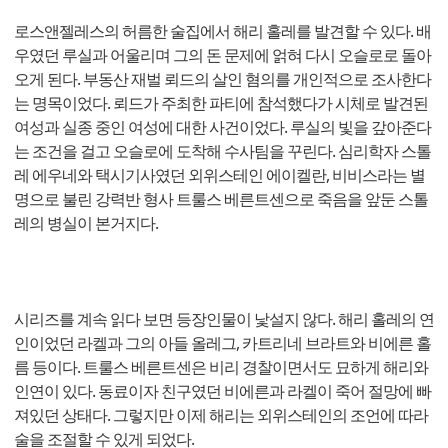
로스앤젤레스의 허름한 술집에서 해리 홀레를 발견할 수 있다. 배
우였던 루실과 어울리며 그의 돈 문제에 얽혀 다시 오슬로로 돌아
오게 된다. 부동산 재벌 뢰드의 살인 혐의를 개인적으로 조사한다
는 명목이었다. 뢰드가 주최한 파티에 참석했다가 시체로 발견된
여성과 실종 중인 여성에 대한 사건이었다. 루실의 빛을 갚아준다
는 조건을 걸고 오슬로에 도착해 수사팀을 꾸린다. 심리학자 스톨
레 에우네와 택시기사였던 외위스테인 에이켈란, 비비스라는 별
명으로 불린 강력반 형사 트룰스 베른트센으로 죽음을 앞둔 스톨
레의 병실이 본거지다.
시리즈를 계속 읽다 보면 등장인물이 낯설지 않다. 해리 홀레의 연
인이었던 라켈과 그의 아들 올레그, 카트리네 브라트와 비에른 홀
름 등이다. 트룰스 베른트센은 비리 경찰이면서도 묘하게 해리와
인연이 있다. 동료이자 친구였던 비에른과 라켈이 죽어 절망에 빠
져있던 상태다. 그렇지만 이제 해리는 외위스테인의 조언에 따라
술을 조절할 수 있게 되었다.