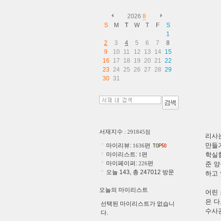
2026
8
S
M
T
W
T
F
S
1
2
3
4
5
6
7
8
9
10
11
12
13
14
15
16
17
18
19
20
21
22
23
24
25
26
27
28
29
30
31
서재지수
: 291845점
리사
만들
마이리뷰:
편
1636
마이리스트:
편
학실
1
마이페이퍼:
편
226
준 
오늘 143, 총 247012 방문
하고 
오늘의 마이리스트
어린
은 다
선택된 마이리스트가 없습니
수사
다.