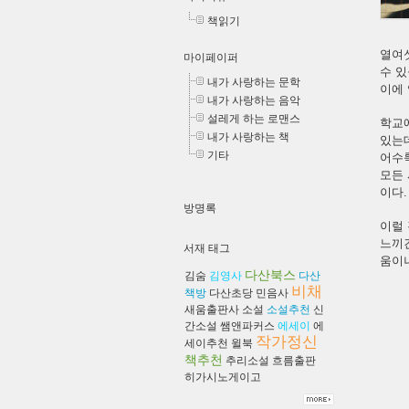
책읽기
열여
마이페이퍼
수 있
내가 사랑하는 문학
이에
내가 사랑하는 음악
설레게 하는 로맨스
학교에
내가 사랑하는 책
있는데
기타
어수
모든
이다.
방명록
이럴 
느끼
서재 태그
움이나
다산북스
김숨
김영사
다산
비채
책방
다산초당
민음사
새움출판사
소설
소설추천
신
간소설
쌤앤파커스
에세이
에
작가정신
세이추천
윌북
책추천
추리소설
흐름출판
히가시노게이고