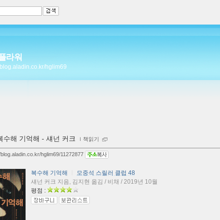
플라워
//blog.aladin.co.kr/hglim69
복수해 기억해 - 섀넌 커크
ｌ
책읽기
//blog.aladin.co.kr/hglim69/11272877
복수해 기억해
ㅣ
모중석 스릴러 클럽 48
섀넌 커크 지음, 김지현 옮김 / 비채 / 2019년 10월
평점 :