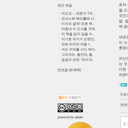
로저 
최근 댓글
을 드
저도요.... 대문자 T의..
것인
요네스뵈 해리홀레 시..
법. 
미지의 걸작! 조흔 책 ..
에 없
마침내 이 도서를 구매..
이 책을 읽지 않을 수..
새로
이기호 작가가 오랫만..
이 
진짜 마지막 작품 <..
롯된
저도 커피를 사다 먹다..
그러게요. 봄인데, 춥..
자신
곰곰이 보면 ‘국어‘라..
는 것
더한 
먼댓글 (트랙백)
려본
댓글(
먼댓글
powered by
aladin