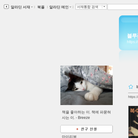
알라딘 서재
ｌ
북플
ｌ
알라딘 메인
ｌ
서재통합 검색
블루
https:
https:
책을 좋아하는 이. 책에 파묻혀
사는 이. -
Breeze
마이리뷰