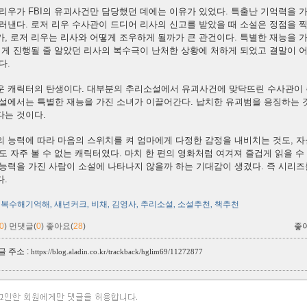
리우가 FBI의 유괴사건만 담당했던 데에는 이유가 있었다. 특출난 기억력을 
러낸다. 로저 리우 수사관이 드디어 리사의 신고를 받았을 때 소설은 정점을 
가, 로저 리우는 리사와 어떻게 조우하게 될까가 큰 관건이다. 특별한 재능을
쉽게 진행될 줄 알았던 리사의 복수극이 난처한 상황에 처하게 되었고 결말이 
다.
운 캐릭터의 탄생이다. 대부분의 추리소설에서 유괴사건에 맞닥뜨린 수사관이 
소설에서는 특별한 재능을 가진 소녀가 이끌어간다. 납치한 유괴범을 응징하는 
다는 것이다.
의 능력에 따라 마음의 스위치를 켜 엄마에게 다정한 감정을 내비치는 것도, 
도 자주 볼 수 없는 캐릭터였다. 마치 한 편의 영화처럼 여겨져 즐겁게 읽을 
능력을 가진 사람이 소설에 나타나지 않을까 하는 기대감이 생겼다. 즉 시리즈
다.
복수해기억해
섀넌커크
비채
김영사
추리소설
소설추천
책추천
,
,
,
,
,
,
0
)
먼댓글(
0
)
좋아요(
28
)
좋
 주소 :
https://blog.aladin.co.kr/trackback/hglim69/11272877