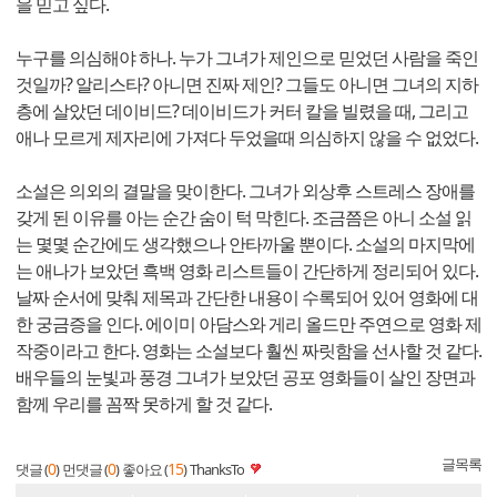
을 믿고 싶다.
누구를 의심해야 하나. 누가 그녀가 제인으로 믿었던 사람을 죽인
것일까? 알리스타? 아니면 진짜 제인? 그들도 아니면 그녀의 지하
층에 살았던 데이비드? 데이비드가 커터 칼을 빌렸을 때, 그리고
애나 모르게 제자리에 가져다 두었을때 의심하지 않을 수 없었다.
소설은 의외의 결말을 맞이한다. 그녀가 외상후 스트레스 장애를
갖게 된 이유를 아는 순간 숨이 턱 막힌다. 조금쯤은 아니 소설 읽
는 몇몇 순간에도 생각했으나 안타까울 뿐이다. 소설의 마지막에
는 애나가 보았던 흑백 영화 리스트들이 간단하게 정리되어 있다.
날짜 순서에 맞춰 제목과 간단한 내용이 수록되어 있어 영화에 대
한 궁금증을 인다. 에이미 아담스와 게리 올드만 주연으로 영화 제
작중이라고 한다. 영화는 소설보다 훨씬 짜릿함을 선사할 것 같다.
배우들의 눈빛과 풍경 그녀가 보았던 공포 영화들이 살인 장면과
함께 우리를 꼼짝 못하게 할 것 같다.
글목록
0
0
15
댓글 (
)
먼댓글 (
)
좋아요 (
)
ThanksTo