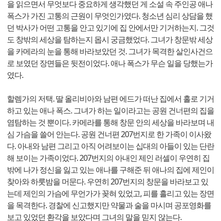
을 읽으면서 무엇보다 중요하게 생각했던 게 소설 속 주인공 애나
폭스가 가진 고통의 근원이 무엇인가였다. 청소년 심리 상담을 했
던 박사가 어떤 고통을 안고 있기에 집 안에서만 기거하는지. 그것
도 창밖의 세상을 탐하는지 몹시 궁금했었다. 그녀가 창문밖 세상
을 카메라의 눈을 통해 바라보았던 것. 그녀가 목격한 살인사건으
로 보였던 장면들은 뒷전이었다. 애나 폭스가 무슨 일을 당했는가
였다.
할렘가의 저택. 딸 올리비아와 남편 에드가 떠난 집에서 홀로 기거
하고 있는 애나 폭스. 그녀가 하는 일이라고는 공원 건너편의 집을
염탐하는 것 뿐이다. 카메라를 통해 창문 안의 세상을 바라보며 내
심 가슴을 쓸어 안는다. 공원 건너편 207번지로 한 가족이 이사왔
다. 아내와 남편 그리고 아직 어려보이는 십대의 아들이 있는 단란
해 보이는 가족이었다. 207번지의 아내인 제인 러셀이 우연히 집
밖에 나가 정신을 잃고 있는 애나를 구해준 뒤 애나의 집에 제인이
찾아와 하룻밤을 머문다. 우연히 207번지의 창문을 바라보고 있
는데 제인의 가슴에 무언가가 꽂혀 있었고, 피를 흘리고 있는 장면
을 목격한다. 경찰에 신고했지만 약물과 술을 마시며 공포영화를
보고 있었던 환각을 보았다며 그녀의 말을 믿지 않는다.