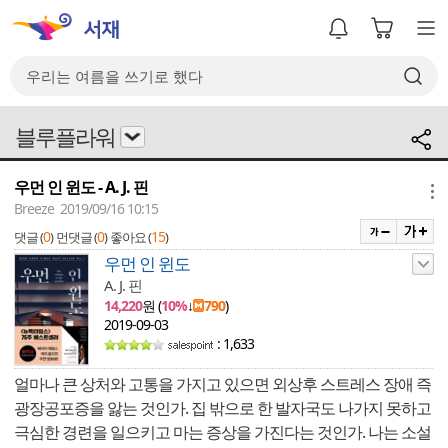
블루플라워
우먼 인 윈도 - A. J. 핀
메뉴
Breeze 2019/09/16 10:15
0
0
15
댓글 (
)
먼댓글 (
)
좋아요 (
)
우먼 인 윈도
A. J. 핀
14,220
원 (
10%
↓
790
)
2019-09-03
: 1,633
얼마나 큰 상처와 고통을 가지고 있으면 외상후 스트레스 장애 즉
광장공포증을 앓는 것인가. 집 밖으로 한 발자국도 나가지 못하고
극심한 경련을 일으키고 마는 증상을 가진다는 것인가. 나는 소설