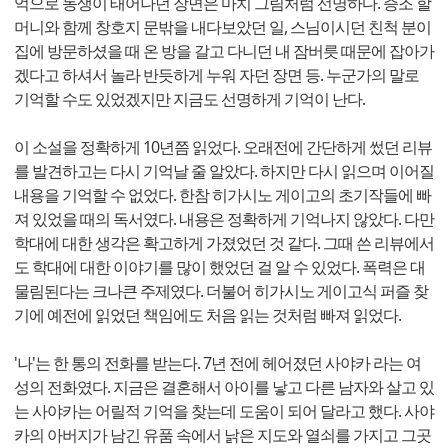
억으로 동생이 태어나던 장면은 마치 그림처럼 선명하다. 증조 할
머니와 함께 창호지 문밖을 내다보았던 일, 스님이시던 친척 분이
집에 방문하셨을 때 온 방을 갈고 다니던 내 잠버릇 때문에 잡아가
겠다고 하셔서 놀라 반듯하게 누워 자던 장면 등. 누군가의 말로
기억할 수도 있었겠지만 지금도 선명하게 기억이 난다.
이 소설을 정확하게 10년쯤 읽었다. 오래전에 간단하게 썼던 리뷰
를 발견하고는 다시 기억날 줄 알았다. 하지만 다시 읽으며 이어질
내용을 기억할 수 없었다. 한참 히가시노 게이고의 초기작들에 빠
져 있었을 때의 독서였다. 내용은 정확하게 기억나지 않았다. 다만
학대에 대한 생각은 확고하게 가졌었던 것 같다. 그때 쓴 리뷰에서
도 학대에 대한 이야기를 많이 했었던 걸 알 수 있었다. 폭력은 대
물림된다는 크나큰 주제였다. 더불어 히가시노 게이고식 퍼즐 찾
기에 예전에 읽었던 책임에도 처음 읽는 것처럼 빠져 읽었다.
'나'는 한 통의 전화를 받는다. 7년 전에 헤어졌던 사야카 라는 여
성의 전화였다. 지금은 결혼해서 아이를 낳고 다른 남자와 살고 있
는 사야카는 어릴적 기억을 찾는데 도움이 되어 달라고 했다. 사야
카의 아버지가 남긴 유품 속에서 낡은 지도와 열쇠를 가지고 그곳