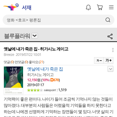
블루플라워
옛날에 내가 죽은 집 - 히가시노 게이고
메뉴
Breeze 2019/07/22 10:01
0
0
21
댓글 (
)
먼댓글 (
)
좋아요 (
)
옛날에 내가 죽은 집
히가시노 게이고
12,150
원 (
10%
↓
670
)
2019-07-17
: 1,519
기억력이 좋은 편이다. 나이가 들어 조금씩 기억나지 않는 것들이
많아졌다. 대부분의 사람들은 어렸을적 기억들을 하지 못한다고
하는데 나에겐 선명하게 기억하는 장면들이 몇 있다. 너댓 살의 기