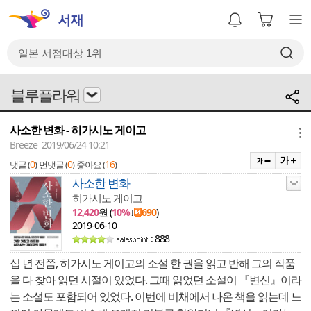
블루플라워
사소한 변화 - 히가시노 게이고
메뉴
Breeze 2019/06/24 10:21
0
0
16
댓글 (
)
먼댓글 (
)
좋아요 (
)
사소한 변화
히가시노 게이고
12,420
원 (
10%
↓
690
)
2019-06-10
: 888
십 년 전쯤, 히가시노 게이고의 소설 한 권을 읽고 반해 그의 작품
을 다 찾아 읽던 시절이 있었다. 그때 읽었던 소설이 『변신』이라
는 소설도 포함되어 있었다. 이번에 비채에서 나온 책을 읽는데 느