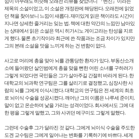
낌이 아무래도 비슷해 오래전 리뷰를 찾았더니 『변신』이라는
제목의 소설이었고, 이 소설은 개정판에 해당된다. 오래전에 읽었
던 책을 찾아보니 느낌이 새롭다. 재미있게 읽은 책이라도 시간이
지나면 상세한 줄거리는 잊는 법. 책에 대한 약간의 느낌만 남아있
는 상태에서 읽은 소설은 역시 히가시노 게이고라는 탄성을 지르
게 했다. 물론 초기작이라 최근에 쓴 작품과는 조금 차이가 있지만
그의 본래 소설을 맛을 느끼게 하는 건 변함이 없다.
사고로 머리에 총을 맞아 뇌를 관통당한 환자가 있다. 부동산소개
소에 들어왔던 살인범에게 총을 맞을 뻔한 어린 소녀를 구하려가
그렇게 되었다면 국민들은 그가 살아주길 간절히 바라게 된다. 한
대학교의 뇌과학 연구팀은 그를 살리기로 결정했고, 심장사한 사
람의 뇌를 그에게 이식시켰다. 대학교의 연구팀은 전 세계의 최초
로 뇌이식 수술을 성공시켰다. 깨어난 그의 이름은 나루세 준이치.
말이 없고 온순하며 낯을 가리는 성격이었다. 회사에서도 그에 대
한 평을 그렇게 말했고, 그와 사귀던 메구미도 그렇게 말했다.
그런데 수술후 그가 달라진 것 같다. 그에게 뇌이식 수술을 주도한
도겐 교수팀은 그에게 일어나는 변화를 기록하기에 바쁘다. 세계