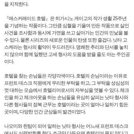
을 지적한다.
『매스커레이드 호텔』은 히가시노 게이고의 작가 생활 25주년
을 기념하는 작품이다. 그만큼 심혈을 기울여 만든 작품으로 살인
사건을 조사함과 동시에 가면을 쓰고 살아가는 인간의 민낯을 볼
수 있다. 물론 시리즈의 새로운 인물의 탄생 또한 즐겁다. 닛타 고
스케라는 형사의 활약이 두드러진다. 명쾌한 추리와 단서를 놓치
지 않으며 함께 일했던 고세 형사의 도움을 받을 줄도 아는 주인공
이다.
호텔을 찾는 손님들은 각양각색이다. 호텔의 손님이라는 이유로
프런트 데스크 직원에게 무리한 부탁을 하고, 그 부탁을 성심성의
껏 대하는 모습에서 호텔리어로서의 자부심을 엿볼 수 있다. 체크
인을 하고 체크아웃을 하는 손님들을 유심히 살피는 닛타 형사와
다른 형사들의 잠복 근무는 호텔이라는 곳이 얼마나 일하기 힘든
곳이며, 다양한 인간 군상들의 발견이었다.
나오미와 한팀이 되어 일하는 닛타 형사는 어느새 프런트 데스크
에서도 실력발휘를 한다. 조금만 다듬으면 호텔리어 못지 않다고