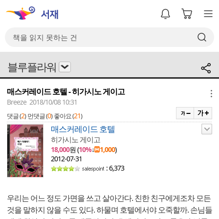
블루플라워
매스커레이드 호텔 - 히가시노 게이고
메뉴
Breeze 2018/10/08 10:31
2
0
21
댓글 (
)
먼댓글 (
)
좋아요 (
)
매스커레이드 호텔
히가시노 게이고
18,000
원 (
10%
↓
1,000
)
2012-07-31
: 6,373
우리는 어느 정도 가면을 쓰고 살아간다. 친한 친구에게조차 모든
것을 말하지 않을 수도 있다. 하물며 호텔에서야 오죽할까. 손님들