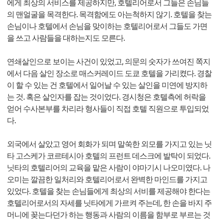
에게 최상의 서비스를 제공하지만, 호텔리어로서 그들은 손님들
의 맨얼굴을 목격한다. 목격함에도 아는척하지 않기. 호텔을 찾는
손님이나 호텔에서 손님을 맞이하는 호텔리어로서 그들도 가면
을 쓰고 사람들을 대하는지도 모른다.
연쇄살인으로 보이는 사건이 있었고, 의문의 숫자가 쓰여진 쪽지
에서 다음 살인 장소로 매스커레이드 도쿄 호텔을 가리켰다. 경찰
이 할 수 있는 건 호텔에서 일어날 수 있는 살인을 미연에 방지하
는 것. 혹은 살인자를 잡는 것이었다. 경시청은 호텔측에 허락을
얻어 수사본부를 차리라 형사들이 직접 호텔 직원으로 투입되었
다.
외국에서 살았고 영어 회화가 되며 말쑥한 외모를 가지고 있는 닛
타 고스케가 코르테시아 호텔의 프런트 데스크에 발탁이 되었다.
닛타의 호텔리어의 교육을 맡은 사람이 야마기시 나오미였다. 나
오미는 깔끔한 일처리와 호텔리어로서 완벽한 마인드를 가지고
있었다. 호텔을 찾는 손님들에게 최상의 서비를 제공해야 한다는
호텔리어로서의 자세를 닛타에게 가르켜 주는데, 한 손을 바지 주
머니에 꽂는다던가 하는 행동과 사람의 이름을 함부로 부르는 것